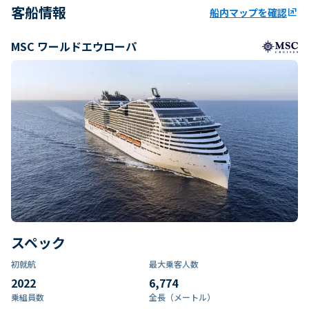
客船情報
船内マップを確認
ungroup
MSC ワールドエウローパ
スペック
初就航
最大乗客人数
2022
6,774
乗組員数​
全長（メートル）