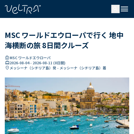
で
menu
search
い
ま
..
MSC ワールドエウローパで行く 地中
海横断の旅 8日間クルーズ
directions_boat
MSC ワールドエウローパ
card_travel
2026-08-04
-
2026-08-11
(
8日間
)
location_on
メッシーナ（シチリア島）発 - メッシーナ（シチリア島）着