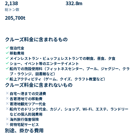
2,138
332.8
m
総トン数​
205,700
t
クルーズ料金に含まれるもの
check
宿泊代金
check
移動費用
check
メインレストラン・ビュッフェレストランでの朝食、昼食、夕食
check
ショー、イベント等のエンターテイメント
check
船内での施設使用料（フィットネスセンター、プール、ジャグジー、クラ
ブ・ラウンジ、図書館など）
check
船上アクティビティ（ゲーム、クイズ、クラフト教室など）
クルーズ料金に含まれないもの
close
自宅～港までの交通費
close
各寄港地での移動費
close
寄港地観光ツアー代金
close
船内でのドリンク代金、カジノ、ショップ、Wi-Fi、エステ、ランドリー
などの個人的諸費用
close
海外旅行傷害保険
close
荷物宅配サービス
別途、掛かる費用