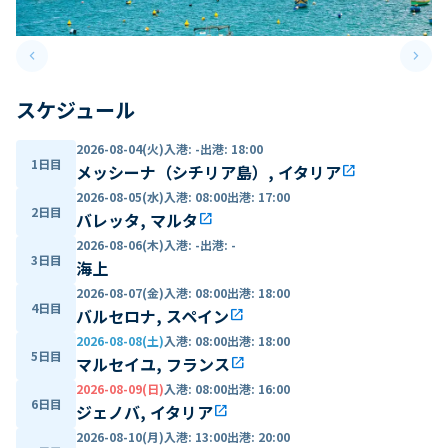
keyboard_arrow_left
keyboard_arrow_right
Previous slide
Next 
スケジュール
2026-08-04(火)
入港
:
-
出港
:
18:00
1日目
メッシーナ（シチリア島）, イタリア
open_in_new
2026-08-05(水)
入港
:
08:00
出港
:
17:00
2日目
バレッタ, マルタ
open_in_new
2026-08-06(木)
入港
:
-
出港
:
-
3日目
海上
2026-08-07(金)
入港
:
08:00
出港
:
18:00
4日目
バルセロナ, スペイン
open_in_new
2026-08-08(土)
入港
:
08:00
出港
:
18:00
5日目
マルセイユ, フランス
open_in_new
2026-08-09(日)
入港
:
08:00
出港
:
16:00
6日目
ジェノバ, イタリア
open_in_new
2026-08-10(月)
入港
:
13:00
出港
:
20:00