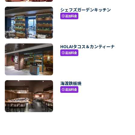
シェフズガーデンキッチン
追加料金
paid
HOLA!タコス＆カンティーナ
追加料金
paid
海渡鉄板焼
追加料金
paid