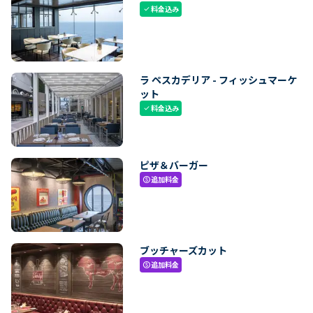
料金込み
check
ラ ペスカデリア - フィッシュマーケ
ット
料金込み
check
ピザ＆バーガー
追加料金
paid
ブッチャーズカット
追加料金
paid