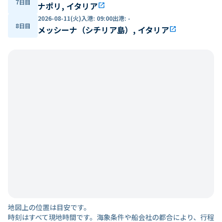
7日目
ナポリ, イタリア
open_in_new
2026-08-11(火)
入港
:
09:00
出港
:
-
8日目
メッシーナ（シチリア島）, イタリア
open_in_new
地図上の位置は目安です。
時刻はすべて現地時間です。海象条件や船会社の都合により、行程