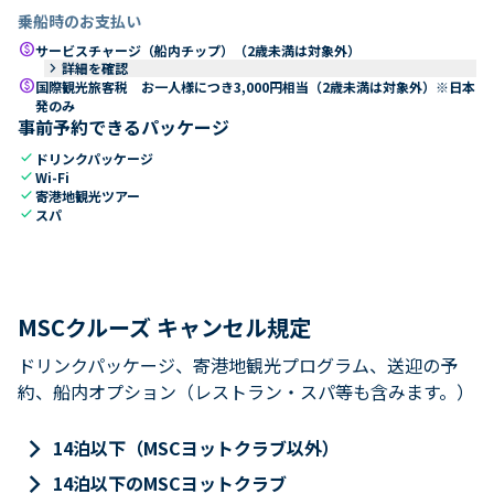
乗船時のお支払い
paid
サービスチャージ（船内チップ）（2歳未満は対象外）
keyboard_arrow_right
詳細を確認
paid
国際観光旅客税 お一人様につき3,000円相当（2歳未満は対象外）※日本
発のみ
事前予約できるパッケージ
check
ドリンクパッケージ
check
Wi-Fi
check
寄港地観光ツアー
check
スパ
MSCクルーズ キャンセル規定
ドリンクパッケージ、寄港地観光プログラム、送迎の予
約、船内オプション（レストラン・スパ等も含みます。）
keyboard_arrow_right
14泊以下（MSCヨットクラブ以外）
keyboard_arrow_right
14泊以下のMSCヨットクラブ