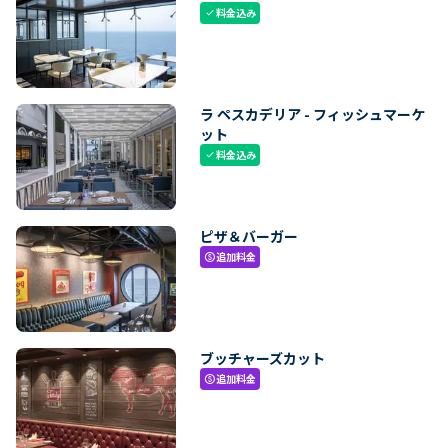
料金込み
check
ラ ペスカデリア - フィッシュマーケ
ット
料金込み
check
ピザ＆バーガー
追加料金
paid
ブッチャーズカット
追加料金
paid