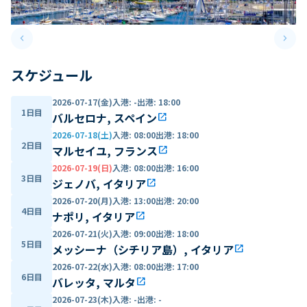
keyboard_arrow_left
keyboard_arrow_right
Previous slide
Next 
スケジュール
2026-07-17(金)
入港
:
-
出港
:
18:00
1日目
バルセロナ, スペイン
open_in_new
2026-07-18(土)
入港
:
08:00
出港
:
18:00
2日目
マルセイユ, フランス
open_in_new
2026-07-19(日)
入港
:
08:00
出港
:
16:00
3日目
ジェノバ, イタリア
open_in_new
2026-07-20(月)
入港
:
13:00
出港
:
20:00
4日目
ナポリ, イタリア
open_in_new
2026-07-21(火)
入港
:
09:00
出港
:
18:00
5日目
メッシーナ（シチリア島）, イタリア
open_in_new
2026-07-22(水)
入港
:
08:00
出港
:
17:00
6日目
バレッタ, マルタ
open_in_new
2026-07-23(木)
入港
:
-
出港
:
-