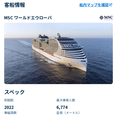
客船情報
船内マップを確認
ungroup
MSC ワールドエウローパ
スペック
初就航
最大乗客人数
2022
6,774
乗組員数​
全長（メートル）