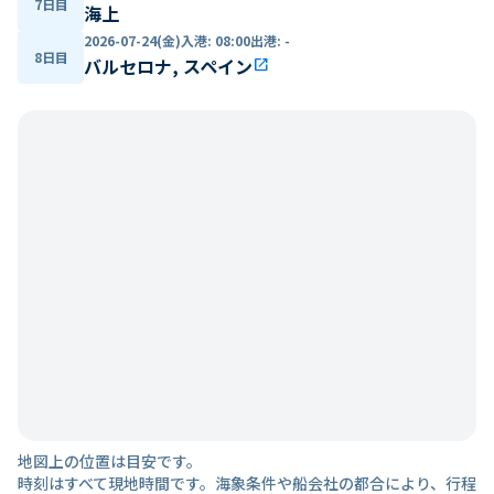
7日目
海上
2026-07-24(金)
入港
:
08:00
出港
:
-
8日目
バルセロナ, スペイン
open_in_new
地図上の位置は目安です。
時刻はすべて現地時間です。海象条件や船会社の都合により、行程