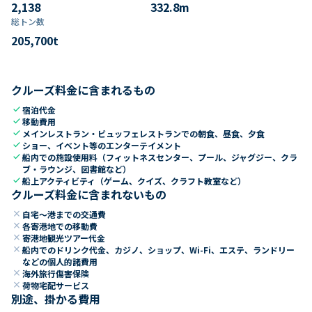
2,138
332.8
m
総トン数​
205,700
t
クルーズ料金に含まれるもの
check
宿泊代金
check
移動費用
check
メインレストラン・ビュッフェレストランでの朝食、昼食、夕食
check
ショー、イベント等のエンターテイメント
check
船内での施設使用料（フィットネスセンター、プール、ジャグジー、クラ
ブ・ラウンジ、図書館など）
check
船上アクティビティ（ゲーム、クイズ、クラフト教室など）
クルーズ料金に含まれないもの
close
自宅～港までの交通費
close
各寄港地での移動費
close
寄港地観光ツアー代金
close
船内でのドリンク代金、カジノ、ショップ、Wi-Fi、エステ、ランドリー
などの個人的諸費用
close
海外旅行傷害保険
close
荷物宅配サービス
別途、掛かる費用