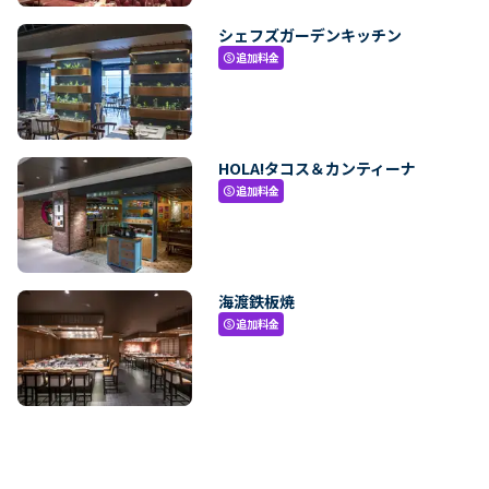
シェフズガーデンキッチン
追加料金
paid
HOLA!タコス＆カンティーナ
追加料金
paid
海渡鉄板焼
追加料金
paid