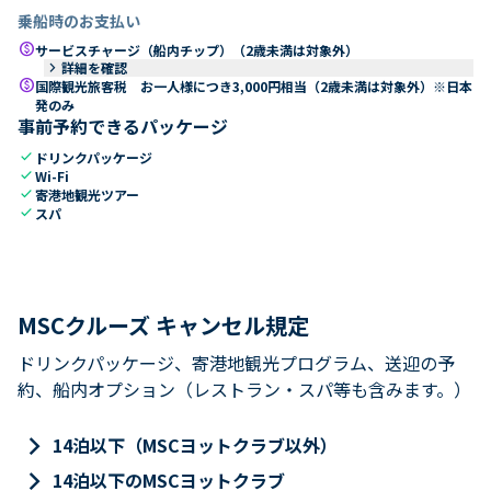
乗船時のお支払い
paid
サービスチャージ（船内チップ）（2歳未満は対象外）
keyboard_arrow_right
詳細を確認
paid
国際観光旅客税 お一人様につき3,000円相当（2歳未満は対象外）※日本
発のみ
事前予約できるパッケージ
check
ドリンクパッケージ
check
Wi-Fi
check
寄港地観光ツアー
check
スパ
MSCクルーズ キャンセル規定
ドリンクパッケージ、寄港地観光プログラム、送迎の予
約、船内オプション（レストラン・スパ等も含みます。）
keyboard_arrow_right
14泊以下（MSCヨットクラブ以外）
keyboard_arrow_right
14泊以下のMSCヨットクラブ