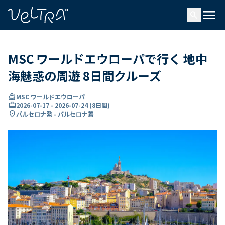
で
menu
search
い
ま
..
MSC ワールドエウローパで行く 地中
海魅惑の周遊 8日間クルーズ
directions_boat
MSC ワールドエウローパ
card_travel
2026-07-17
-
2026-07-24
(
8日間
)
location_on
バルセロナ発 - バルセロナ着