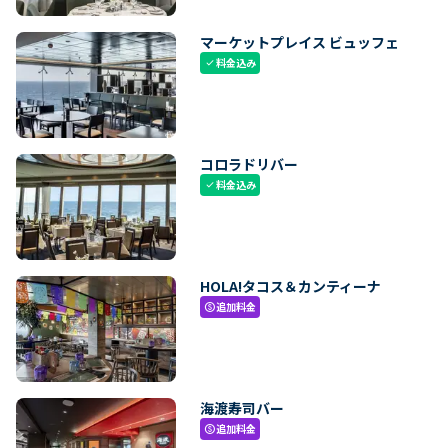
マーケットプレイス ビュッフェ
料金込み
check
コロラドリバー
料金込み
check
HOLA!タコス＆カンティーナ
追加料金
paid
海渡寿司バー
追加料金
paid