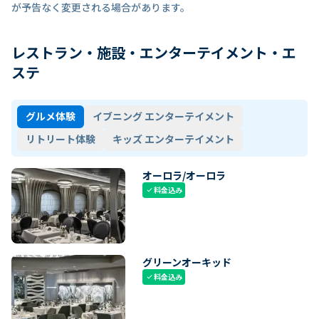
が予告なく変更される場合があります。
レストラン・施設・エンターテイメント・エ
ステ
グルメ体験
イブニング エンターテイメント
リトリート体験
キッズ エンターテイメント
オーロラ/オーロラ
料金込み
check
グリーンオーキッド
料金込み
check