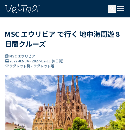
で
menu
search
い
ま
..
MSC エウリビア で行く 地中海周遊 8
日間クルーズ
directions_boat
MSC エウリビア
card_travel
2027-02-04
-
2027-02-11
(
8日間
)
location_on
ラグレット発 - ラグレット着