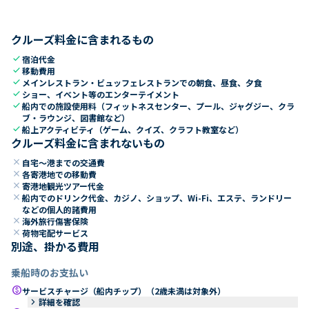
クルーズ料金に含まれるもの
check
宿泊代金
check
移動費用
check
メインレストラン・ビュッフェレストランでの朝食、昼食、夕食
check
ショー、イベント等のエンターテイメント
check
船内での施設使用料（フィットネスセンター、プール、ジャグジー、クラ
ブ・ラウンジ、図書館など）
check
船上アクティビティ（ゲーム、クイズ、クラフト教室など）
クルーズ料金に含まれないもの
close
自宅～港までの交通費
close
各寄港地での移動費
close
寄港地観光ツアー代金
close
船内でのドリンク代金、カジノ、ショップ、Wi-Fi、エステ、ランドリー
などの個人的諸費用
close
海外旅行傷害保険
close
荷物宅配サービス
別途、掛かる費用
乗船時のお支払い
paid
サービスチャージ（船内チップ）（2歳未満は対象外）
keyboard_arrow_right
詳細を確認