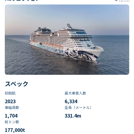
スペック
初就航
最大乗客人数
2023
6,334
乗組員数​
全長（メートル）
1,704
331.4
m
総トン数​
177,000
t