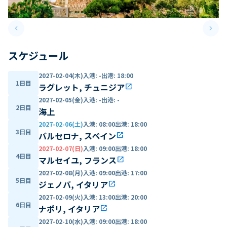
keyboard_arrow_left
keyboard_arrow_right
Previous slide
Next 
スケジュール
2027-02-04(木)
入港
:
-
出港
:
18:00
1日目
ラグレット, チュニジア
open_in_new
2027-02-05(金)
入港
:
-
出港
:
-
2日目
海上
2027-02-06(土)
入港
:
08:00
出港
:
18:00
3日目
バルセロナ, スペイン
open_in_new
2027-02-07(日)
入港
:
09:00
出港
:
18:00
4日目
マルセイユ, フランス
open_in_new
2027-02-08(月)
入港
:
09:00
出港
:
17:00
5日目
ジェノバ, イタリア
open_in_new
2027-02-09(火)
入港
:
13:00
出港
:
20:00
6日目
ナポリ, イタリア
open_in_new
2027-02-10(水)
入港
:
09:00
出港
:
18:00