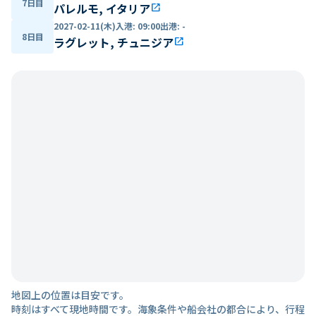
7日目
パレルモ, イタリア
open_in_new
2027-02-11(木)
入港
:
09:00
出港
:
-
8日目
ラグレット, チュニジア
open_in_new
地図上の位置は目安です。
時刻はすべて現地時間です。海象条件や船会社の都合により、行程