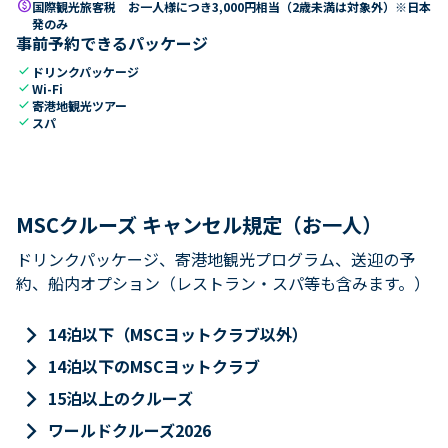
paid
国際観光旅客税 お一人様につき3,000円相当（2歳未満は対象外）※日本
発のみ
事前予約できるパッケージ
check
ドリンクパッケージ
check
Wi-Fi
check
寄港地観光ツアー
check
スパ
MSCクルーズ キャンセル規定（お一人）
ドリンクパッケージ、寄港地観光プログラム、送迎の予
約、船内オプション（レストラン・スパ等も含みます。）
keyboard_arrow_right
14泊以下（MSCヨットクラブ以外）
keyboard_arrow_right
14泊以下のMSCヨットクラブ
keyboard_arrow_right
15泊以上のクルーズ
keyboard_arrow_right
ワールドクルーズ2026