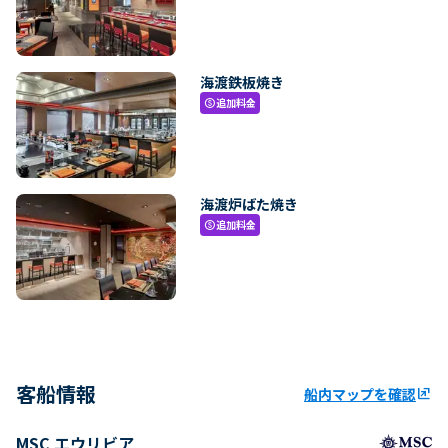
海渡鉄板焼き
追加料金
paid
海渡炉ばた焼き
追加料金
paid
客船情報
船内マップを確認
ungroup
MSC エウリビア