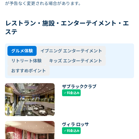
が予告なく変更される場合があります。
レストラン・施設・エンターテイメント・エ
ステ
グルメ体験
イブニング エンターテイメント
リトリート体験
キッズ エンターテイメント
おすすめポイント
ザブラッククラブ
料金込み
check
ヴィラ ロッサ
料金込み
check