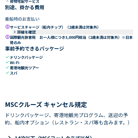
close
荷物宅配サービス
別途、掛かる費用
乗船時のお支払い
paid
サービスチャージ（船内チップ）（2歳未満は対象外）
keyboard_arrow_right
詳細を確認
paid
国際観光旅客税 お一人様につき3,000円相当（2歳未満は対象外）※日本
発のみ
事前予約できるパッケージ
check
ドリンクパッケージ
check
Wi-Fi
check
寄港地観光ツアー
check
スパ
MSCクルーズ キャンセル規定
ドリンクパッケージ、寄港地観光プログラム、送迎の予
約、船内オプション（レストラン・スパ等も含みます。）