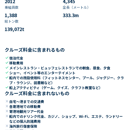
2012
4,345
乗組員数​
全長（メートル）
1,388
333.3
m
総トン数​
139,072
t
クルーズ料金に含まれるもの
check
宿泊代金
check
移動費用
check
メインレストラン・ビュッフェレストランでの朝食、昼食、夕食
check
ショー、イベント等のエンターテイメント
check
船内での施設使用料（フィットネスセンター、プール、ジャグジー、クラ
ブ・ラウンジ、図書館など）
check
船上アクティビティ（ゲーム、クイズ、クラフト教室など）
クルーズ料金に含まれないもの
close
自宅～港までの交通費
close
各寄港地での移動費
close
寄港地観光ツアー代金
close
船内でのドリンク代金、カジノ、ショップ、Wi-Fi、エステ、ランドリー
などの個人的諸費用
close
海外旅行傷害保険