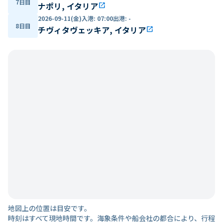
7日目
ナポリ, イタリア
open_in_new
2026-09-11(金)
入港
:
07:00
出港
:
-
8日目
チヴィタヴェッキア, イタリア
open_in_new
地図上の位置は目安です。
時刻はすべて現地時間です。海象条件や船会社の都合により、行程