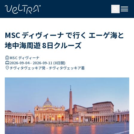
で
menu
search
い
ま
..
MSC ディヴィーナ で行く エーゲ海と
地中海周遊 8日クルーズ
directions_boat
MSC ディヴィーナ
card_travel
2026-09-04
-
2026-09-11
(
8日間
)
location_on
チヴィタヴェッキア発 - チヴィタヴェッキア着