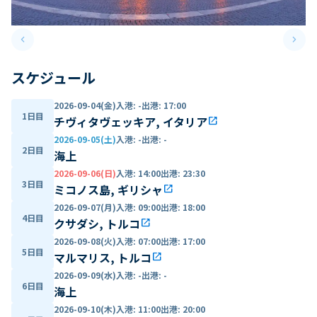
keyboard_arrow_left
keyboard_arrow_right
Previous slide
Next 
スケジュール
2026-09-04(金)
入港
:
-
出港
:
17:00
1日目
チヴィタヴェッキア, イタリア
open_in_new
2026-09-05(土)
入港
:
-
出港
:
-
2日目
海上
2026-09-06(日)
入港
:
14:00
出港
:
23:30
3日目
ミコノス島, ギリシャ
open_in_new
2026-09-07(月)
入港
:
09:00
出港
:
18:00
4日目
クサダシ, トルコ
open_in_new
2026-09-08(火)
入港
:
07:00
出港
:
17:00
5日目
マルマリス, トルコ
open_in_new
2026-09-09(水)
入港
:
-
出港
:
-
6日目
海上
2026-09-10(木)
入港
:
11:00
出港
:
20:00