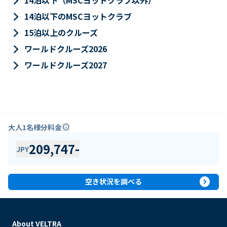
keyboard_arrow_right
14泊以下（MSCヨットクラブ以外）
keyboard_arrow_right
14泊以下のMSCヨットクラブ
keyboard_arrow_right
15泊以上のクルーズ
keyboard_arrow_right
ワールドクルーズ2026
keyboard_arrow_right
ワールドクルーズ2027
大人1名様分料金
info
209,747
-
JPY
expand_circle_right
空き状況を調べる
About VELTRA