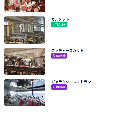
カルメット
料金込み
check
ブッチャーズカット
追加料金
paid
ギャラクシーレストラン
追加料金
paid