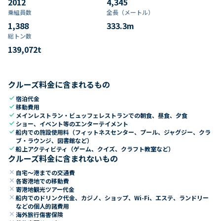
2012
4,345
乗組員数​
全長（メートル）
1,388
333.3
m
総トン数​
139,072
t
クルーズ料金に含まれるもの
check
宿泊代金
check
移動費用
check
メインレストラン・ビュッフェレストランでの朝食、昼食、夕食
check
ショー、イベント等のエンターテイメント
check
船内での施設使用料（フィットネスセンター、プール、ジャグジー、クラ
ブ・ラウンジ、図書館など）
check
船上アクティビティ（ゲーム、クイズ、クラフト教室など）
クルーズ料金に含まれないもの
close
自宅～港までの交通費
close
各寄港地での移動費
close
寄港地観光ツアー代金
close
船内でのドリンク代金、カジノ、ショップ、Wi-Fi、エステ、ランドリー
などの個人的諸費用
close
海外旅行傷害保険