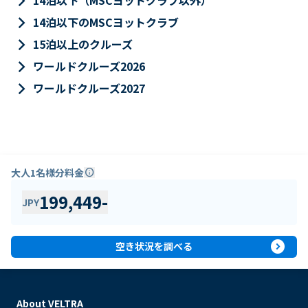
keyboard_arrow_right
14泊以下（MSCヨットクラブ以外）
keyboard_arrow_right
14泊以下のMSCヨットクラブ
keyboard_arrow_right
15泊以上のクルーズ
keyboard_arrow_right
ワールドクルーズ2026
keyboard_arrow_right
ワールドクルーズ2027
大人1名様分料金
info
199,449
-
JPY
expand_circle_right
空き状況を調べる
About VELTRA