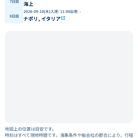
7日目
海上
2026-09-10(木)
入港
:
11:00
出港
:
-
8日目
ナポリ, イタリア
open_in_new
地図上の位置は目安です。
時刻はすべて現地時間です。海象条件や船会社の都合により、行程