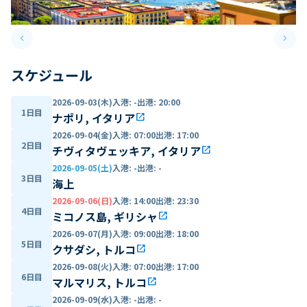
keyboard_arrow_left
keyboard_arrow_right
Previous slide
Next 
スケジュール
2026-09-03(木)
入港
:
-
出港
:
20:00
1日目
ナポリ, イタリア
open_in_new
2026-09-04(金)
入港
:
07:00
出港
:
17:00
2日目
チヴィタヴェッキア, イタリア
open_in_new
2026-09-05(土)
入港
:
-
出港
:
-
3日目
海上
2026-09-06(日)
入港
:
14:00
出港
:
23:30
4日目
ミコノス島, ギリシャ
open_in_new
2026-09-07(月)
入港
:
09:00
出港
:
18:00
5日目
クサダシ, トルコ
open_in_new
2026-09-08(火)
入港
:
07:00
出港
:
17:00
6日目
マルマリス, トルコ
open_in_new
2026-09-09(水)
入港
:
-
出港
:
-