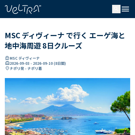
で
menu
search
い
ま
..
MSC ディヴィーナ で行く エーゲ海と
地中海周遊 8日クルーズ
directions_boat
MSC ディヴィーナ
card_travel
2026-09-03
-
2026-09-10
(
8日間
)
location_on
ナポリ発 - ナポリ着