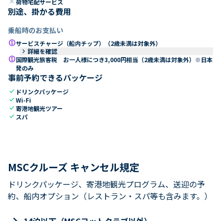
close
荷物宅配サービス
別途、掛かる費用
乗船時のお支払い
paid
サービスチャージ（船内チップ）（2歳未満は対象外）
keyboard_arrow_right
詳細を確認
paid
国際観光旅客税 お一人様につき3,000円相当（2歳未満は対象外）※日本
発のみ
事前予約できるパッケージ
check
ドリンクパッケージ
check
Wi-Fi
check
寄港地観光ツアー
check
スパ
MSCクルーズ キャンセル規定
ドリンクパッケージ、寄港地観光プログラム、送迎の予
約、船内オプション（レストラン・スパ等も含みます。）