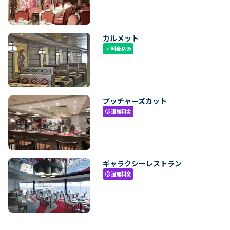
カルメット
料金込み
check
ブッチャーズカット
追加料金
paid
ギャラクシーレストラン
追加料金
paid