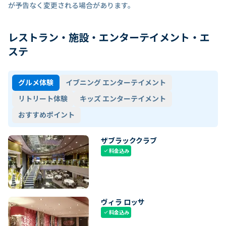
が予告なく変更される場合があります。
レストラン・施設・エンターテイメント・エ
ステ
グルメ体験
イブニング エンターテイメント
リトリート体験
キッズ エンターテイメント
おすすめポイント
ザブラッククラブ
料金込み
check
ヴィラ ロッサ
料金込み
check