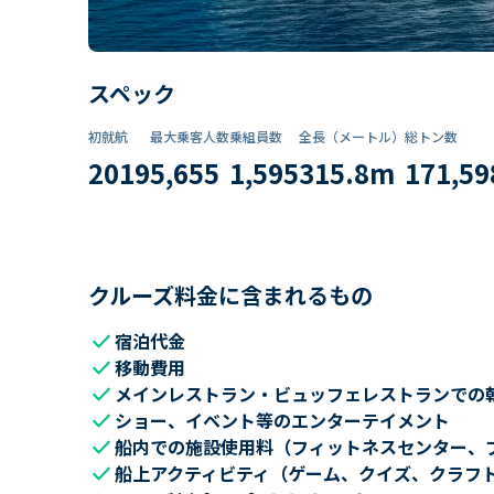
スペック
初就航
最大乗客人数
乗組員数​
全長（メートル）
総トン数​
2019
5,655
1,595
315.8
m
171,59
クルーズ料金に含まれるもの
check
宿泊代金
check
移動費用
check
メインレストラン・ビュッフェレストランでの
check
ショー、イベント等のエンターテイメント
check
船内での施設使用料（フィットネスセンター、
check
船上アクティビティ（ゲーム、クイズ、クラフ