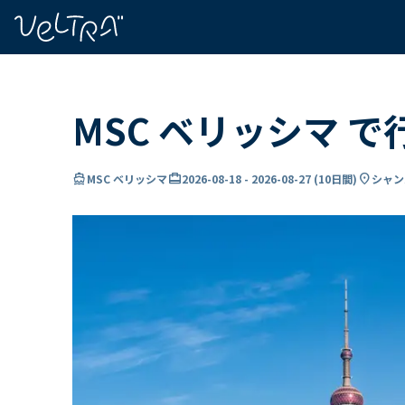
で
い
ま
..
MSC ベリッシマ 
directions_boat
card_travel
location_on
MSC ベリッシマ
2026-08-18
-
2026-08-27
(
10日間
)
シャン