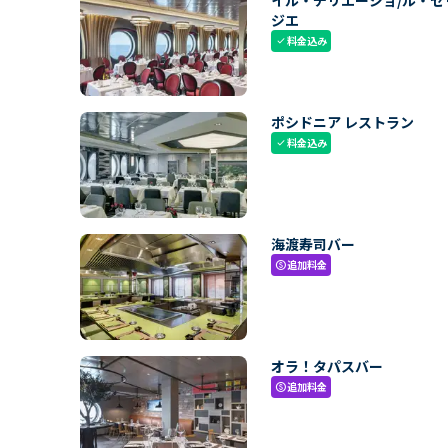
イル・チリエージョ/ル・セ
ジエ
料金込み
check
ポシドニア レストラン
料金込み
check
海渡寿司バー
追加料金
paid
オラ！タパスバー
追加料金
paid