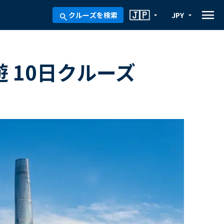
menu
🇯🇵
クルーズを検索
JPY
arrow_drop_down
arrow_drop_down
search
 10日クルーズ