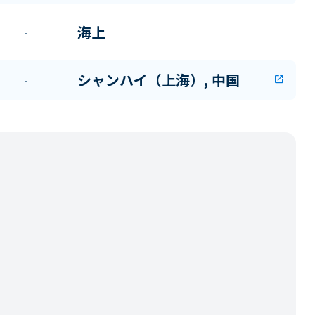
海上
-
シャンハイ（上海）, 中国
-
open_in_new