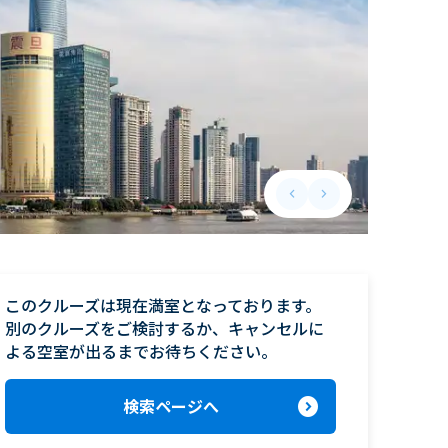
keyboard_arrow_left
keyboard_arrow_right
Previous slide
Next slide
このクルーズは現在満室となっております。

別のクルーズをご検討するか、キャンセルに
よる空室が出るまでお待ちください。
expand_circle_right
検索ページへ