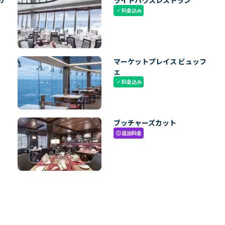
リ
ライトハウスレストラン
料金込み
check
マーケットプレイス ビュッフ
ェ
料金込み
check
ブッチャーズカット
追加料金
paid