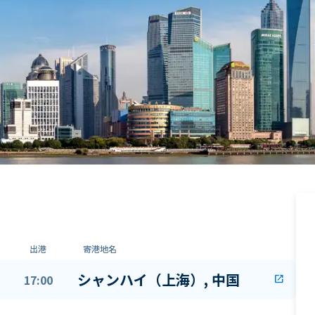
出港
寄港地名
シャンハイ（上海）, 中国
17:00
open_in_new