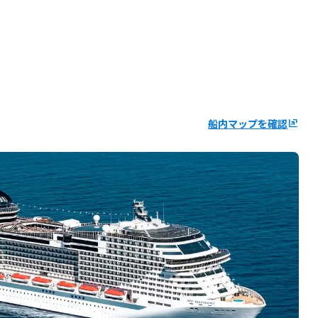
船内マップを確認
ungroup