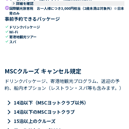
keyboard_arrow_right
詳細を確認
paid
国際観光旅客税 お一人様につき3,000円相当（2歳未満は対象外）※日本
発のみ
事前予約できるパッケージ
check
ドリンクパッケージ
check
Wi-Fi
check
寄港地観光ツアー
check
スパ
MSCクルーズ キャンセル規定
ドリンクパッケージ、寄港地観光プログラム、送迎の予
約、船内オプション（レストラン・スパ等も含みます。）
keyboard_arrow_right
14泊以下（MSCヨットクラブ以外）
keyboard_arrow_right
14泊以下のMSCヨットクラブ
keyboard_arrow_right
15泊以上のクルーズ