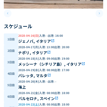
keyboard_arrow_left
keyboard_arrow_right
Previous slide
Next 
スケジュール
2028-04-16(日)
入港
:
-
出港
:
16:00
1日目
ジェノバ, イタリア
open_in_new
2028-04-17(月)
入港
:
13:00
出港
:
20:00
2日目
ナポリ, イタリア
open_in_new
2028-04-18(火)
入港
:
09:00
出港
:
19:00
3日目
メッシーナ（シチリア島）, イタリア
open_in_new
2028-04-19(水)
入港
:
08:00
出港
:
17:00
4日目
バレッタ, マルタ
open_in_new
2028-04-20(木)
入港
:
-
出港
:
-
5日目
海上
2028-04-21(金)
入港
:
08:00
出港
:
18:00
6日目
バルセロナ, スペイン
open_in_new
2028-04-22(土)
入港
:
08:00
出港
:
18:00