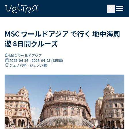
で
menu
search
い
ま
..
MSC ワールドアジア で行く 地中海周
遊 8日間クルーズ
directions_boat
MSC ワールドアジア
card_travel
2028-04-16
-
2028-04-23
(
8日間
)
location_on
ジェノバ発 - ジェノバ着