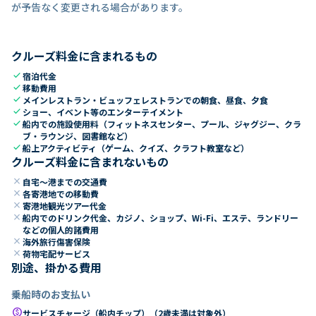
が予告なく変更される場合があります。
クルーズ料金に含まれるもの
check
宿泊代金
check
移動費用
check
メインレストラン・ビュッフェレストランでの朝食、昼食、夕食
check
ショー、イベント等のエンターテイメント
check
船内での施設使用料（フィットネスセンター、プール、ジャグジー、クラ
ブ・ラウンジ、図書館など）
check
船上アクティビティ（ゲーム、クイズ、クラフト教室など）
クルーズ料金に含まれないもの
close
自宅～港までの交通費
close
各寄港地での移動費
close
寄港地観光ツアー代金
close
船内でのドリンク代金、カジノ、ショップ、Wi-Fi、エステ、ランドリー
などの個人的諸費用
close
海外旅行傷害保険
close
荷物宅配サービス
別途、掛かる費用
乗船時のお支払い
paid
サービスチャージ（船内チップ）（2歳未満は対象外）