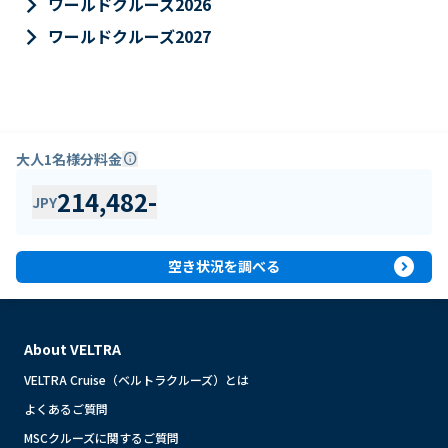
keyboard_arrow_right
ワールドクルーズ2026
keyboard_arrow_right
ワールドクルーズ2027
大人1名様分料金
info
214,482
-
JPY
expand_circle_right
空き状況を調べる
About VELTRA
VELTRA Cruise（ベルトラクルーズ）とは
よくあるご質問
MSCクルーズに関するご質問