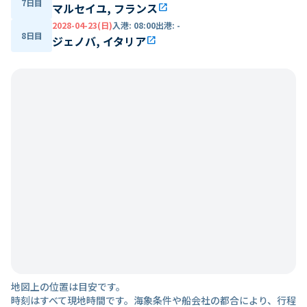
7日目
マルセイユ, フランス
open_in_new
2028-04-23(日)
入港
:
08:00
出港
:
-
8日目
ジェノバ, イタリア
open_in_new
地図上の位置は目安です。
時刻はすべて現地時間です。海象条件や船会社の都合により、行程