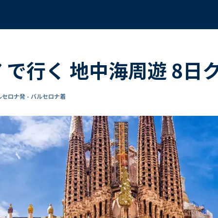
ア で行く 地中海周遊 8日
ルセロナ発 - バルセロナ着