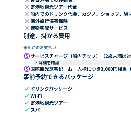
close
close
寄港地観光ツアー代金
close
船内でのドリンク代金、カジノ、ショップ、Wi
close
海外旅行傷害保険
close
荷物宅配サービス
別途、掛かる費用
乗船時のお支払い
paid
サービスチャージ（船内チップ）（2歳未満は
keyboard_arrow_right
詳細を確認
paid
国際観光旅客税 お一人様につき3,000円相当
事前予約できるパッケージ
check
ドリンクパッケージ
check
Wi-Fi
check
寄港地観光ツアー
check
スパ