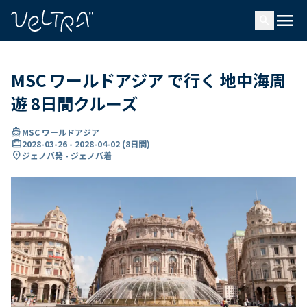
で
menu
search
い
ま
..
MSC ワールドアジア で行く 地中海周
遊 8日間クルーズ
directions_boat
MSC ワールドアジア
card_travel
2028-03-26
-
2028-04-02
(
8日間
)
location_on
ジェノバ発 - ジェノバ着