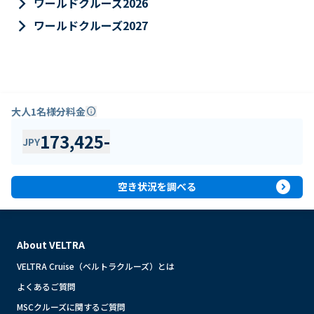
keyboard_arrow_right
ワールドクルーズ2026
keyboard_arrow_right
ワールドクルーズ2027
大人1名様分料金
info
173,425
-
JPY
expand_circle_right
空き状況を調べる
About VELTRA
VELTRA Cruise（ベルトラクルーズ）とは
よくあるご質問
MSCクルーズに関するご質問