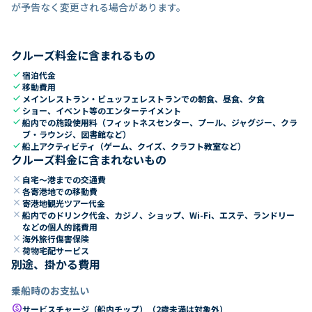
が予告なく変更される場合があります。
クルーズ料金に含まれるもの
check
宿泊代金
check
移動費用
check
メインレストラン・ビュッフェレストランでの朝食、昼食、夕食
check
ショー、イベント等のエンターテイメント
check
船内での施設使用料（フィットネスセンター、プール、ジャグジー、クラ
ブ・ラウンジ、図書館など）
check
船上アクティビティ（ゲーム、クイズ、クラフト教室など）
クルーズ料金に含まれないもの
close
自宅～港までの交通費
close
各寄港地での移動費
close
寄港地観光ツアー代金
close
船内でのドリンク代金、カジノ、ショップ、Wi-Fi、エステ、ランドリー
などの個人的諸費用
close
海外旅行傷害保険
close
荷物宅配サービス
別途、掛かる費用
乗船時のお支払い
paid
サービスチャージ（船内チップ）（2歳未満は対象外）