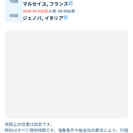
7日目
マルセイユ, フランス
open_in_new
2028-04-02(日)
入港
:
08:00
出港
:
-
8日目
ジェノバ, イタリア
open_in_new
地図上の位置は目安です。
時刻はすべて現地時間です。海象条件や船会社の都合により、行程