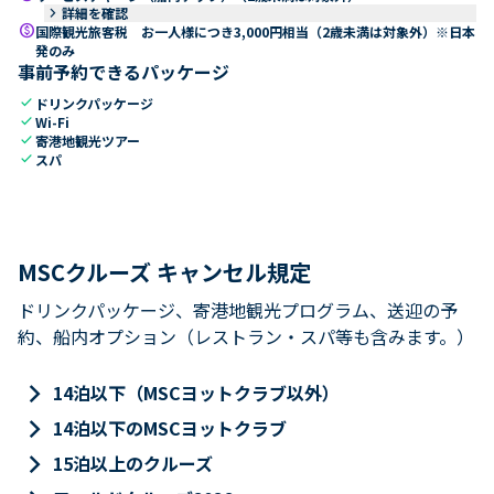
keyboard_arrow_right
詳細を確認
paid
国際観光旅客税 お一人様につき3,000円相当（2歳未満は対象外）※日本
発のみ
事前予約できるパッケージ
check
ドリンクパッケージ
check
Wi-Fi
check
寄港地観光ツアー
check
スパ
MSCクルーズ キャンセル規定
ドリンクパッケージ、寄港地観光プログラム、送迎の予
約、船内オプション（レストラン・スパ等も含みます。）
keyboard_arrow_right
14泊以下（MSCヨットクラブ以外）
keyboard_arrow_right
14泊以下のMSCヨットクラブ
keyboard_arrow_right
15泊以上のクルーズ