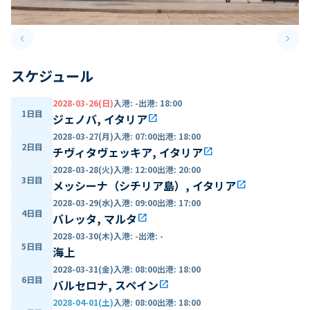
keyboard_arrow_left
keyboard_arrow_right
Previous slide
Next 
スケジュール
2028-03-26(日)
入港
:
-
出港
:
18:00
1日目
ジェノバ, イタリア
open_in_new
2028-03-27(月)
入港
:
07:00
出港
:
18:00
2日目
チヴィタヴェッキア, イタリア
open_in_new
2028-03-28(火)
入港
:
12:00
出港
:
20:00
3日目
メッシーナ（シチリア島）, イタリア
open_in_new
2028-03-29(水)
入港
:
09:00
出港
:
17:00
4日目
バレッタ, マルタ
open_in_new
2028-03-30(木)
入港
:
-
出港
:
-
5日目
海上
2028-03-31(金)
入港
:
08:00
出港
:
18:00
6日目
バルセロナ, スペイン
open_in_new
2028-04-01(土)
入港
:
08:00
出港
:
18:00