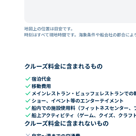
地図上の位置は目安です。
時刻はすべて現地時間です。海象条件や船会社の都合によ
クルーズ料金に含まれるもの
check
宿泊代金
check
移動費用
check
メインレストラン・ビュッフェレストランでの
check
ショー、イベント等のエンターテイメント
check
船内での施設使用料（フィットネスセンター、
check
船上アクティビティ（ゲーム、クイズ、クラフ
クルーズ料金に含まれないもの
自宅～港までの交通費