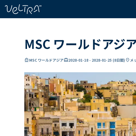
で
い
ま
..
MSC ワールドアジ
directions_boat
card_travel
location_on
MSC ワールドアジア
2028-01-18
-
2028-01-25
(
8日間
)
メ