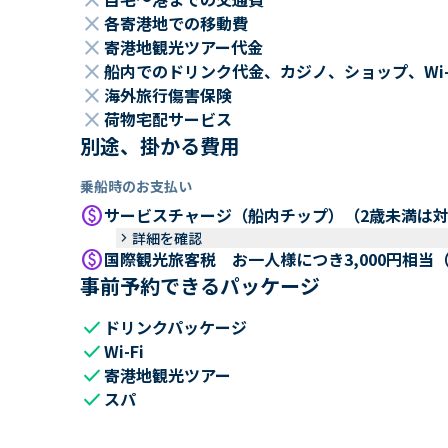
close
close
各寄港地での移動費
close
寄港地観光ツアー代金
close
船内でのドリンク代金、カジノ、ショップ、Wi
close
海外旅行傷害保険
close
荷物宅配サービス
別途、掛かる費用
乗船時のお支払い
paid
サービスチャージ（船内チップ）（2歳未満は
keyboard_arrow_right
詳細を確認
paid
国際観光旅客税 お一人様につき3,000円相当
事前予約できるパッケージ
check
ドリンクパッケージ
check
Wi-Fi
check
寄港地観光ツアー
check
スパ