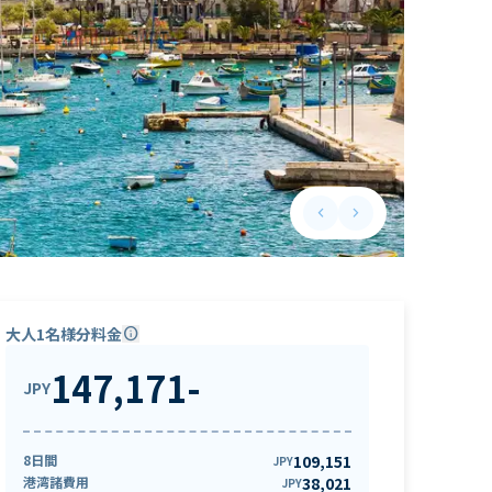
keyboard_arrow_left
keyboard_arrow_right
Previous slide
Next slide
大人1名様分料金
info
147,171
-
JPY
8日間
109,151
JPY
港湾諸費用
38,021
JPY