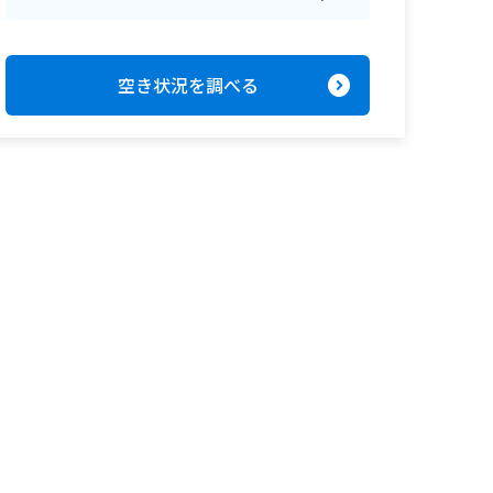
expand_circle_right
空き状況を調べる