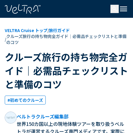
で
menu
search
い
ま
..
VELTRA Cruise トップ
/
旅行ガイド
クルーズ旅行の持ち物完全ガイド｜必需品チェックリストと準備
/
のコツ
クルーズ旅行の持ち物完全ガ
イド｜必需品チェックリスト
と準備のコツ
#初めてのクルーズ
ベルトラクルーズ編集部
世界150カ国以上の現地体験ツアーを取り扱うベル
トラが運営するクルーズ専門メディアです。実際に