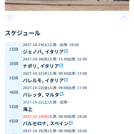
keyboard_arrow_left
keyboard_arrow_right
Previous slide
Next 
スケジュール
2027-10-19(火)
入港
:
-
出港
:
16:00
1日目
ジェノバ, イタリア
open_in_new
2027-10-20(水)
入港
:
13:00
出港
:
21:00
2日目
ナポリ, イタリア
open_in_new
2027-10-21(木)
入港
:
09:00
出港
:
17:00
3日目
パレルモ, イタリア
open_in_new
2027-10-22(金)
入港
:
09:00
出港
:
17:00
4日目
バレッタ, マルタ
open_in_new
2027-10-23(土)
入港
:
-
出港
:
-
5日目
海上
2027-10-24(日)
入港
:
08:00
出港
:
18:00
6日目
バルセロナ, スペイン
open_in_new
2027-10-25(月)
入港
:
08:00
出港
:
16:00