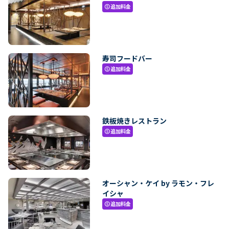
追加料金
paid
寿司フードバー
追加料金
paid
鉄板焼きレストラン
追加料金
paid
オーシャン・ケイ by ラモン・フレ
イシャ
追加料金
paid