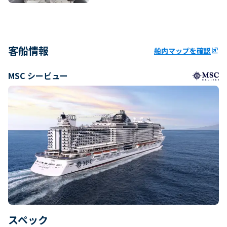
客船情報
船内マップを確認
ungroup
MSC シービュー
スペック