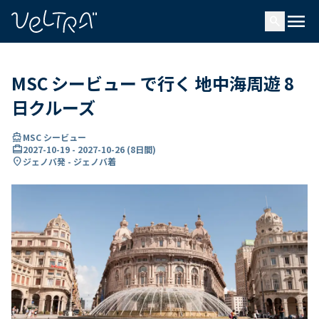
で
menu
search
い
ま
..
MSC シービュー で行く 地中海周遊 8
日クルーズ
directions_boat
MSC シービュー
card_travel
2027-10-19
-
2027-10-26
(
8日間
)
location_on
ジェノバ発 - ジェノバ着