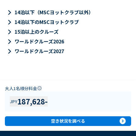
keyboard_arrow_right
14泊以下（MSCヨットクラブ以外）
keyboard_arrow_right
14泊以下のMSCヨットクラブ
keyboard_arrow_right
15泊以上のクルーズ
keyboard_arrow_right
ワールドクルーズ2026
keyboard_arrow_right
ワールドクルーズ2027
大人1名様分料金
info
187,628
-
JPY
expand_circle_right
空き状況を調べる