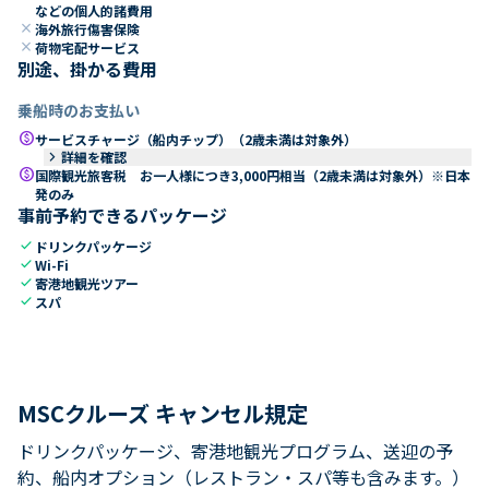
などの個人的諸費用
close
海外旅行傷害保険
close
荷物宅配サービス
別途、掛かる費用
乗船時のお支払い
paid
サービスチャージ（船内チップ）（2歳未満は対象外）
keyboard_arrow_right
詳細を確認
paid
国際観光旅客税 お一人様につき3,000円相当（2歳未満は対象外）※日本
発のみ
事前予約できるパッケージ
check
ドリンクパッケージ
check
Wi-Fi
check
寄港地観光ツアー
check
スパ
MSCクルーズ キャンセル規定
ドリンクパッケージ、寄港地観光プログラム、送迎の予
約、船内オプション（レストラン・スパ等も含みます。）