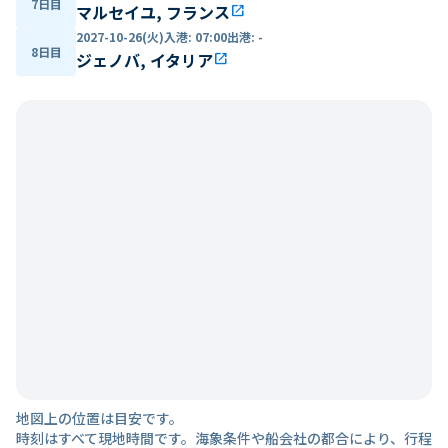
7日目
マルセイユ, フランス
open_in_new
2027-10-26(火)
入港
:
07:00
出港
:
-
8日目
ジェノバ, イタリア
open_in_new
地図上の位置は目安です。
時刻はすべて現地時間です。海象条件や船会社の都合により、行程