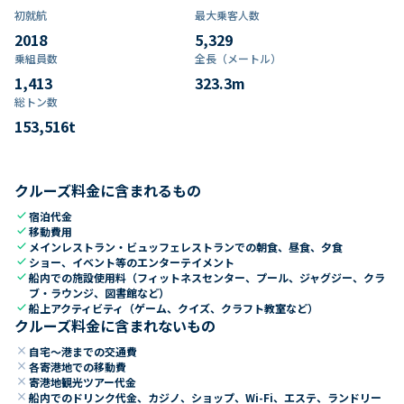
初就航
最大乗客人数
2018
5,329
乗組員数​
全長（メートル）
1,413
323.3
m
総トン数​
153,516
t
クルーズ料金に含まれるもの
check
宿泊代金
check
移動費用
check
メインレストラン・ビュッフェレストランでの朝食、昼食、夕食
check
ショー、イベント等のエンターテイメント
check
船内での施設使用料（フィットネスセンター、プール、ジャグジー、クラ
ブ・ラウンジ、図書館など）
check
船上アクティビティ（ゲーム、クイズ、クラフト教室など）
クルーズ料金に含まれないもの
close
自宅～港までの交通費
close
各寄港地での移動費
close
寄港地観光ツアー代金
close
船内でのドリンク代金、カジノ、ショップ、Wi-Fi、エステ、ランドリー