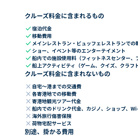
クルーズ料金に含まれるもの
check
宿泊代金
check
移動費用
check
メインレストラン・ビュッフェレストランでの
check
ショー、イベント等のエンターテイメント
check
船内での施設使用料（フィットネスセンター、
check
船上アクティビティ（ゲーム、クイズ、クラフ
クルーズ料金に含まれないもの
close
自宅～港までの交通費
close
各寄港地での移動費
close
寄港地観光ツアー代金
close
船内でのドリンク代金、カジノ、ショップ、Wi
close
海外旅行傷害保険
close
荷物宅配サービス
別途、掛かる費用