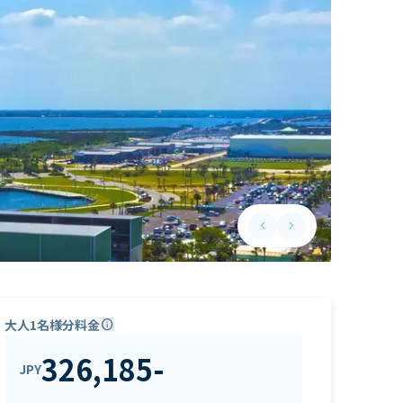
keyboard_arrow_left
keyboard_arrow_right
Previous slide
Next slide
大人1名様分料金
info
326,185
-
JPY