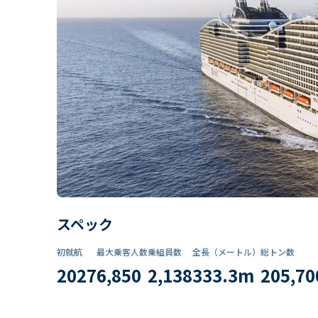
スペック
初就航
最大乗客人数
乗組員数​
全長（メートル）
総トン数​
2027
6,850
2,138
333.3
m
205,70