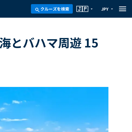
menu
🇯🇵
クルーズを検索
JPY
arrow_drop_down
arrow_drop_down
search
海とバハマ周遊 15