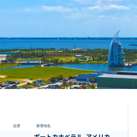
出港
寄港地名
ポートカナベラル, アメリカ