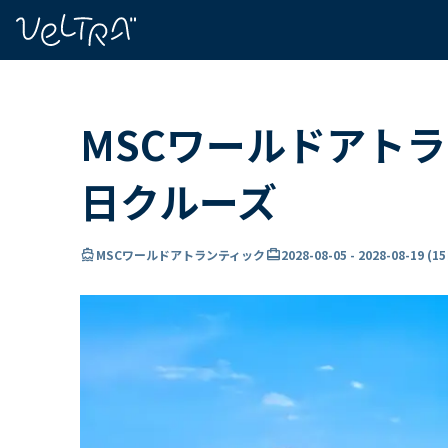
で
い
ま
..
MSCワールドアトラ
日クルーズ
directions_boat
card_travel
MSCワールドアトランティック
2028-08-05
-
2028-08-19
(
1