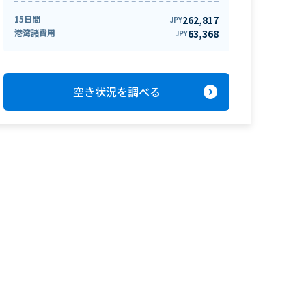
15日間
262,817
JPY
港湾諸費用
63,368
JPY
expand_circle_right
空き状況を調べる