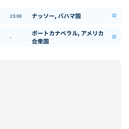
ナッソー, バハマ国
15:00
open_in_new
ポートカナベラル, アメリカ
-
open_in_new
合衆国