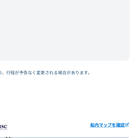
り、行程が予告なく変更される場合があります。
船内マップを確認
ungroup