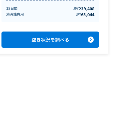
15日間
239,408
JPY
港湾諸費用
63,044
JPY
expand_circle_right
空き状況を調べる