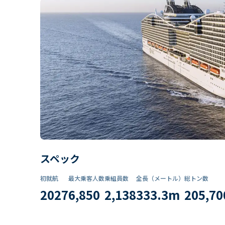
スペック
初就航
最大乗客人数
乗組員数​
全長（メートル）
総トン数​
2027
6,850
2,138
333.3
m
205,70