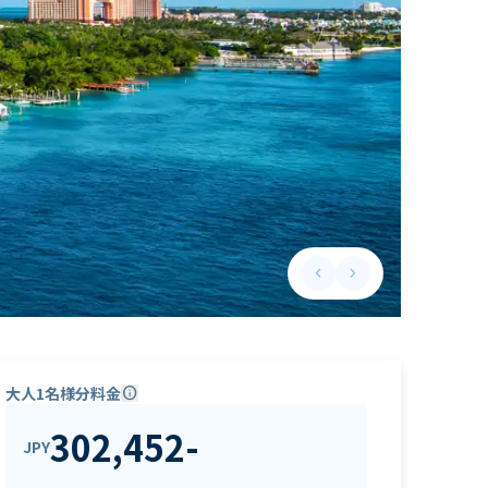
keyboard_arrow_left
keyboard_arrow_right
Previous slide
Next slide
大人1名様分料金
info
302,452
-
JPY