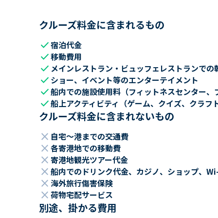
クルーズ料金に含まれるもの
check
宿泊代金
check
移動費用
check
メインレストラン・ビュッフェレストランでの
check
ショー、イベント等のエンターテイメント
check
船内での施設使用料（フィットネスセンター、
check
船上アクティビティ（ゲーム、クイズ、クラフ
クルーズ料金に含まれないもの
close
自宅～港までの交通費
close
各寄港地での移動費
close
寄港地観光ツアー代金
close
船内でのドリンク代金、カジノ、ショップ、Wi
close
海外旅行傷害保険
close
荷物宅配サービス
別途、掛かる費用