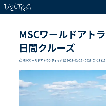
で
い
ま
..
MSCワールドアトラ
日間クルーズ
directions_boat
card_travel
MSCワールドアトランティック
2028-02-26
-
2028-03-11
(
1