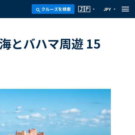
menu
🇯🇵
クルーズを検索
JPY
arrow_drop_down
arrow_drop_down
search
海とバハマ周遊 15