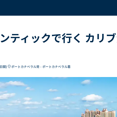
ンティックで行く カリブ
location_on
5日間
)
ポートカナベラル発 - ポートカナベラル着