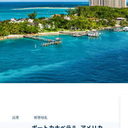
出港
寄港地名
ポートカナベラル, アメリカ