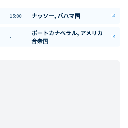
ナッソー, バハマ国
15:00
open_in_new
ポートカナベラル, アメリカ
-
open_in_new
合衆国