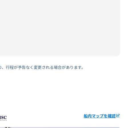
り、行程が予告なく変更される場合があります。
船内マップを確認
ungroup