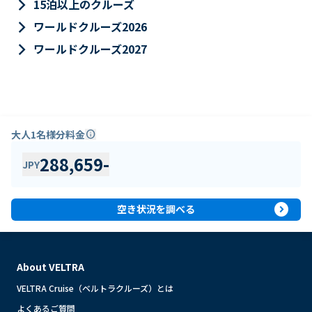
keyboard_arrow_right
15泊以上のクルーズ
keyboard_arrow_right
ワールドクルーズ2026
keyboard_arrow_right
ワールドクルーズ2027
大人1名様分料金
info
288,659
-
JPY
expand_circle_right
空き状況を調べる
About VELTRA
VELTRA Cruise（ベルトラクルーズ）とは
よくあるご質問