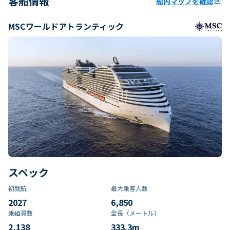
客船情報
船内マップを確認
ungroup
MSCワールドアトランティック
スペック
初就航
最大乗客人数
2027
6,850
乗組員数​
全長（メートル）
2,138
333.3
m