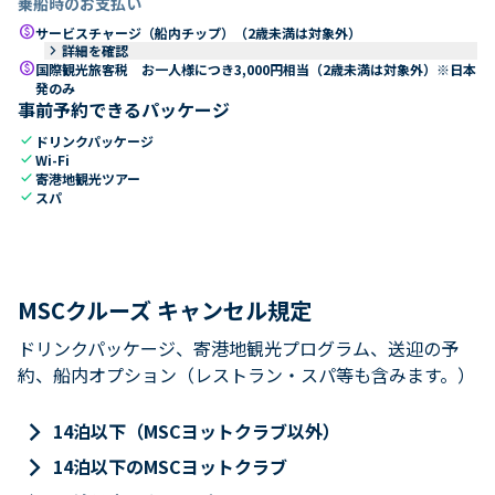
乗船時のお支払い
paid
サービスチャージ（船内チップ）（2歳未満は対象外）
keyboard_arrow_right
詳細を確認
paid
国際観光旅客税 お一人様につき3,000円相当（2歳未満は対象外）※日本
発のみ
事前予約できるパッケージ
check
ドリンクパッケージ
check
Wi-Fi
check
寄港地観光ツアー
check
スパ
MSCクルーズ キャンセル規定
ドリンクパッケージ、寄港地観光プログラム、送迎の予
約、船内オプション（レストラン・スパ等も含みます。）
keyboard_arrow_right
14泊以下（MSCヨットクラブ以外）
keyboard_arrow_right
14泊以下のMSCヨットクラブ