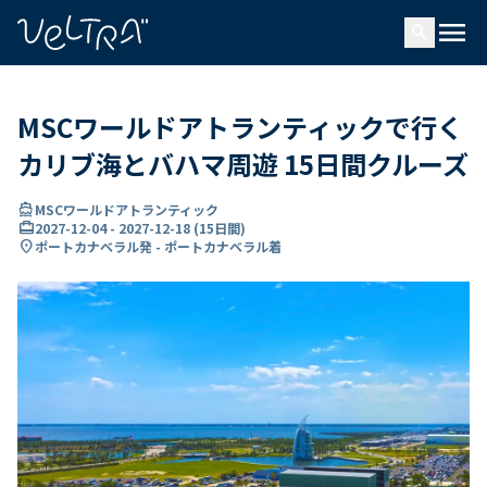
で
menu
search
い
ま
..
MSCワールドアトランティックで行く
カリブ海とバハマ周遊 15日間クルーズ
directions_boat
MSCワールドアトランティック
card_travel
2027-12-04
-
2027-12-18
(
15日間
)
location_on
ポートカナベラル発 - ポートカナベラル着