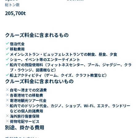
総トン数​
205,700
t
クルーズ料金に含まれるもの
check
宿泊代金
check
移動費用
check
メインレストラン・ビュッフェレストランでの朝食、昼食、夕食
check
ショー、イベント等のエンターテイメント
check
船内での施設使用料（フィットネスセンター、プール、ジャグジー、クラ
ブ・ラウンジ、図書館など）
check
船上アクティビティ（ゲーム、クイズ、クラフト教室など）
クルーズ料金に含まれないもの
close
自宅～港までの交通費
close
各寄港地での移動費
close
寄港地観光ツアー代金
close
船内でのドリンク代金、カジノ、ショップ、Wi-Fi、エステ、ランドリー
などの個人的諸費用
close
海外旅行傷害保険
close
荷物宅配サービス
別途、掛かる費用