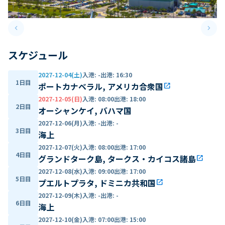
keyboard_arrow_left
keyboard_arrow_right
Previous slide
Next 
スケジュール
2027-12-04(土)
入港
:
-
出港
:
16:30
1日目
ポートカナベラル, アメリカ合衆国
open_in_new
2027-12-05(日)
入港
:
08:00
出港
:
18:00
2日目
オーシャンケイ, バハマ国
2027-12-06(月)
入港
:
-
出港
:
-
3日目
海上
2027-12-07(火)
入港
:
08:00
出港
:
17:00
4日目
グランドターク島, タークス・カイコス諸島
open_in_new
2027-12-08(水)
入港
:
09:00
出港
:
17:00
5日目
プエルトプラタ, ドミニカ共和国
open_in_new
2027-12-09(木)
入港
:
-
出港
:
-
6日目
海上
2027-12-10(金)
入港
:
07:00
出港
:
15:00