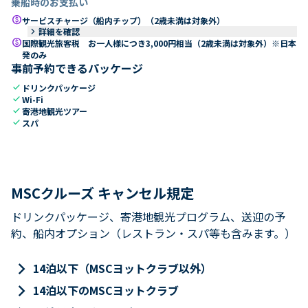
乗船時のお支払い
paid
サービスチャージ（船内チップ）（2歳未満は対象外）
keyboard_arrow_right
詳細を確認
paid
国際観光旅客税 お一人様につき3,000円相当（2歳未満は対象外）※日本
発のみ
事前予約できるパッケージ
check
ドリンクパッケージ
check
Wi-Fi
check
寄港地観光ツアー
check
スパ
MSCクルーズ キャンセル規定
ドリンクパッケージ、寄港地観光プログラム、送迎の予
約、船内オプション（レストラン・スパ等も含みます。）
keyboard_arrow_right
14泊以下（MSCヨットクラブ以外）
keyboard_arrow_right
14泊以下のMSCヨットクラブ