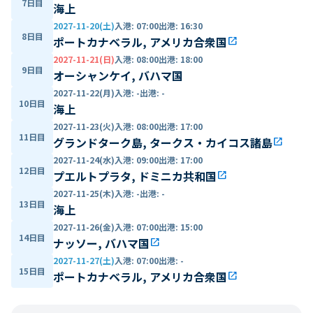
7日目
海上
2027-11-20(土)
入港
:
07:00
出港
:
16:30
8日目
ポートカナベラル, アメリカ合衆国
open_in_new
2027-11-21(日)
入港
:
08:00
出港
:
18:00
9日目
オーシャンケイ, バハマ国
2027-11-22(月)
入港
:
-
出港
:
-
10日目
海上
2027-11-23(火)
入港
:
08:00
出港
:
17:00
11日目
グランドターク島, タークス・カイコス諸島
open_in_new
2027-11-24(水)
入港
:
09:00
出港
:
17:00
12日目
プエルトプラタ, ドミニカ共和国
open_in_new
2027-11-25(木)
入港
:
-
出港
:
-
13日目
海上
2027-11-26(金)
入港
:
07:00
出港
:
15:00
14日目
ナッソー, バハマ国
open_in_new
2027-11-27(土)
入港
:
07:00
出港
:
-
15日目
ポートカナベラル, アメリカ合衆国
open_in_new