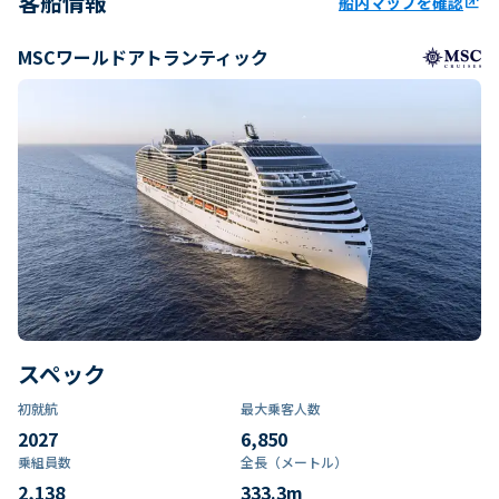
客船情報
船内マップを確認
ungroup
MSCワールドアトランティック
スペック
初就航
最大乗客人数
2027
6,850
乗組員数​
全長（メートル）
2,138
333.3
m