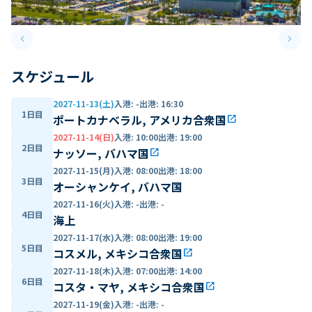
keyboard_arrow_left
keyboard_arrow_right
Previous slide
Next 
スケジュール
2027-11-13(土)
入港
:
-
出港
:
16:30
1日目
ポートカナベラル, アメリカ合衆国
open_in_new
2027-11-14(日)
入港
:
10:00
出港
:
19:00
2日目
ナッソー, バハマ国
open_in_new
2027-11-15(月)
入港
:
08:00
出港
:
18:00
3日目
オーシャンケイ, バハマ国
2027-11-16(火)
入港
:
-
出港
:
-
4日目
海上
2027-11-17(水)
入港
:
08:00
出港
:
19:00
5日目
コスメル, メキシコ合衆国
open_in_new
2027-11-18(木)
入港
:
07:00
出港
:
14:00
6日目
コスタ・マヤ, メキシコ合衆国
open_in_new
2027-11-19(金)
入港
:
-
出港
:
-