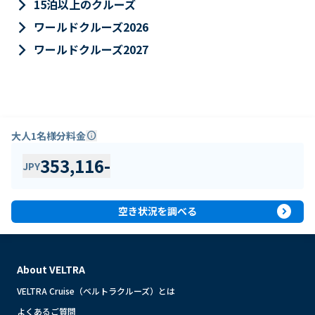
keyboard_arrow_right
15泊以上のクルーズ
keyboard_arrow_right
ワールドクルーズ2026
keyboard_arrow_right
ワールドクルーズ2027
大人1名様分料金
info
353,116
-
JPY
expand_circle_right
空き状況を調べる
About VELTRA
VELTRA Cruise（ベルトラクルーズ）とは
よくあるご質問