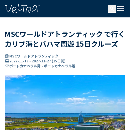
で
menu
search
い
ま
..
MSCワールドアトランティック で行く
カリブ海とバハマ周遊 15日クルーズ
directions_boat
MSCワールドアトランティック
card_travel
2027-11-13
-
2027-11-27
(
15日間
)
location_on
ポートカナベラル発 - ポートカナベラル着