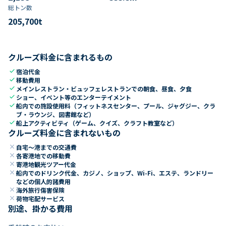
総トン数​
205,700
t
クルーズ料金に含まれるもの
check
宿泊代金
check
移動費用
check
メインレストラン・ビュッフェレストランでの朝食、昼食、夕食
check
ショー、イベント等のエンターテイメント
check
船内での施設使用料（フィットネスセンター、プール、ジャグジー、クラ
ブ・ラウンジ、図書館など）
check
船上アクティビティ（ゲーム、クイズ、クラフト教室など）
クルーズ料金に含まれないもの
close
自宅～港までの交通費
close
各寄港地での移動費
close
寄港地観光ツアー代金
close
船内でのドリンク代金、カジノ、ショップ、Wi-Fi、エステ、ランドリー
などの個人的諸費用
close
海外旅行傷害保険
close
荷物宅配サービス
別途、掛かる費用