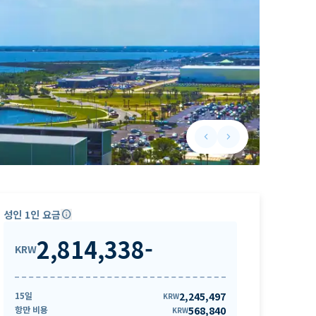
keyboard_arrow_left
keyboard_arrow_right
Previous slide
Next slide
성인 1인 요금
info
2,814,338
-
KRW
15일
2,245,497
KRW
항만 비용
568,840
KRW