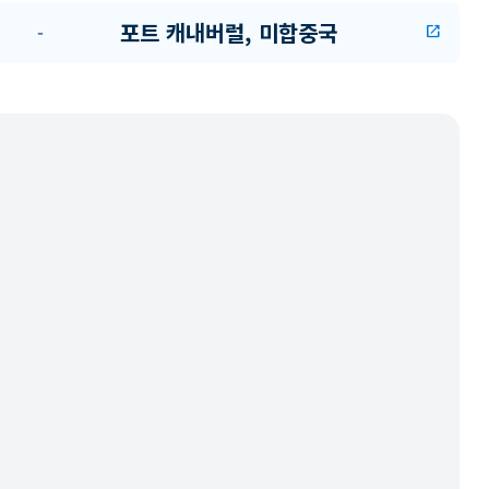
포트 캐내버럴, 미합중국
-
open_in_new