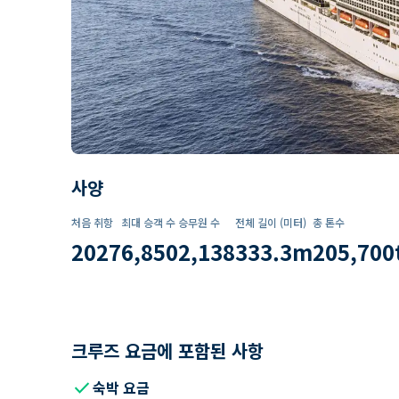
사양
처음 취항
최대 승객 수
승무원 수
전체 길이 (미터)
총 톤수
2027
6,850
2,138
333.3
m
205,700
크루즈 요금에 포함된 사항
check
숙박 요금