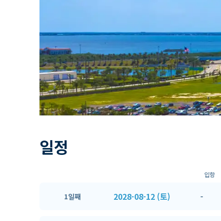
일정
입항
2028-08-12 (토)
-
1일째