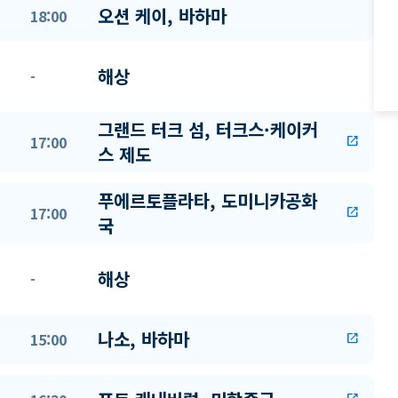
오션 케이, 바하마
18:00
해상
-
그랜드 터크 섬, 터크스·케이커
17:00
open_in_new
스 제도
푸에르토플라타, 도미니카공화
17:00
open_in_new
국
해상
-
나소, 바하마
15:00
open_in_new