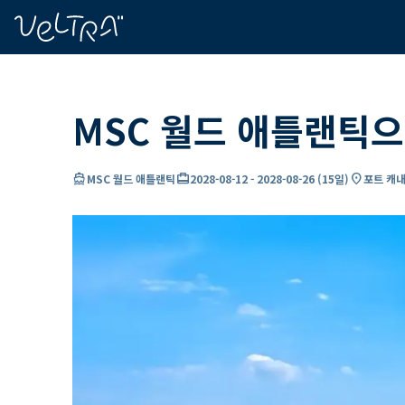
ading...
딩
…
MSC 월드 애틀랜틱으
directions_boat
card_travel
location_on
MSC 월드 애틀랜틱
2028-08-12
-
2028-08-26
(
15일
)
포트 캐내