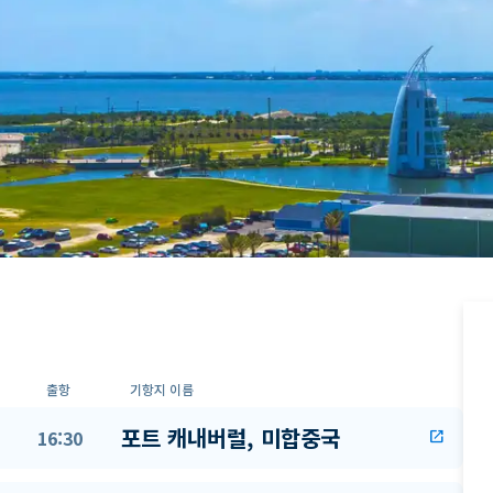
출항
기항지 이름
포트 캐내버럴, 미합중국
16:30
open_in_new