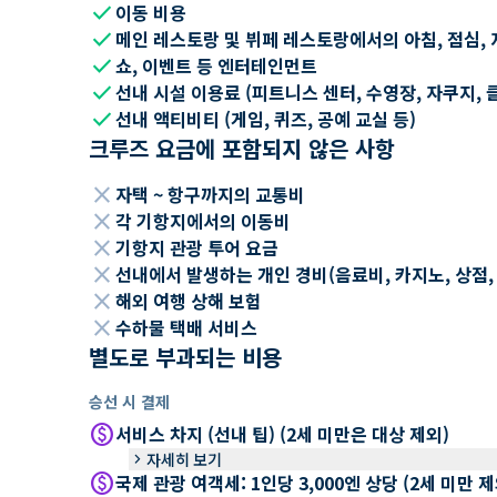
check
이동 비용
check
메인 레스토랑 및 뷔페 레스토랑에서의 아침, 점심, 
check
쇼, 이벤트 등 엔터테인먼트
check
선내 시설 이용료 (피트니스 센터, 수영장, 자쿠지, 
check
선내 액티비티 (게임, 퀴즈, 공예 교실 등)
크루즈 요금에 포함되지 않은 사항
close
자택 ~ 항구까지의 교통비
close
각 기항지에서의 이동비
close
기항지 관광 투어 요금
close
선내에서 발생하는 개인 경비(음료비, 카지노, 상점, Wi
close
해외 여행 상해 보험
close
수하물 택배 서비스
별도로 부과되는 비용
승선 시 결제
paid
서비스 차지 (선내 팁) (2세 미만은 대상 제외)
keyboard_arrow_right
자세히 보기
paid
국제 관광 여객세: 1인당 3,000엔 상당 (2세 미만