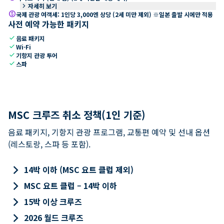
keyboard_arrow_right
자세히 보기
paid
국제 관광 여객세: 1인당 3,000엔 상당 (2세 미만 제외) ※일본 출발 시에만 적용
사전 예약 가능한 패키지
check
음료 패키지
check
Wi-Fi
check
기항지 관광 투어
check
스파
MSC 크루즈 취소 정책(1인 기준)
음료 패키지, 기항지 관광 프로그램, 교통편 예약 및 선내 옵션
(레스토랑, 스파 등 포함).
keyboard_arrow_right
14박 이하 (MSC 요트 클럽 제외)
keyboard_arrow_right
MSC 요트 클럽 – 14박 이하
keyboard_arrow_right
15박 이상 크루즈
keyboard_arrow_right
2026 월드 크루즈