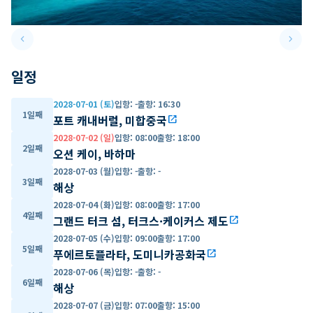
keyboard_arrow_left
keyboard_arrow_right
Previous slide
Next 
일정
2028-07-01 (토)
입항
:
-
출항
:
16:30
1일째
포트 캐내버럴, 미합중국
open_in_new
2028-07-02 (일)
입항
:
08:00
출항
:
18:00
2일째
오션 케이, 바하마
2028-07-03 (월)
입항
:
-
출항
:
-
3일째
해상
2028-07-04 (화)
입항
:
08:00
출항
:
17:00
4일째
그랜드 터크 섬, 터크스·케이커스 제도
open_in_new
2028-07-05 (수)
입항
:
09:00
출항
:
17:00
5일째
푸에르토플라타, 도미니카공화국
open_in_new
2028-07-06 (목)
입항
:
-
출항
:
-
6일째
해상
2028-07-07 (금)
입항
:
07:00
출항
:
15:00