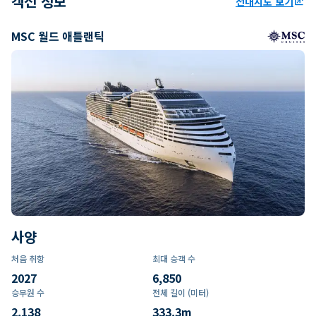
객선 정보
선내지도 보기
ungroup
MSC 월드 애틀랜틱
사양
처음 취항
최대 승객 수
2027
6,850
승무원 수
전체 길이 (미터)
2,138
333.3
m