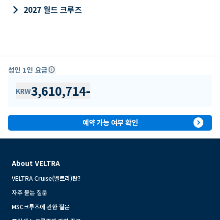
keyboard_arrow_right
2027 월드 크루즈
성인 1인 요금
info
3,610,714
-
KRW
expand_circle_right
예약 가능 여부 확인
About VELTRA
VELTRA Cruise(벨트라)란?
자주 묻는 질문
MSC크루즈에 관한 질문