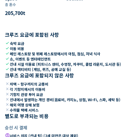
총 톤수
205,700
t
크루즈 요금에 포함된 사항
check
숙박 요금
check
이동 비용
check
메인 레스토랑 및 뷔페 레스토랑에서의 아침, 점심, 저녁 식사
check
쇼, 이벤트 등 엔터테인먼트
check
선내 시설 이용료 (피트니스 센터, 수영장, 자쿠지, 클럽 라운지, 도서관 등)
check
선내 액티비티 (게임, 퀴즈, 공예 교실 등)
크루즈 요금에 포함되지 않은 사항
close
자택 ~ 항구까지의 교통비
close
각 기항지에서의 이동비
close
기항지 관광 투어 요금
close
선내에서 발생하는 개인 경비(음료비, 카지노, 상점, Wi-Fi, 스파, 세탁 등)
close
해외 여행 상해 보험
close
수하물 택배 서비스
별도로 부과되는 비용
승선 시 결제
paid
서비스 차지 (선내 팁) (2세 미만은 대상 제외)