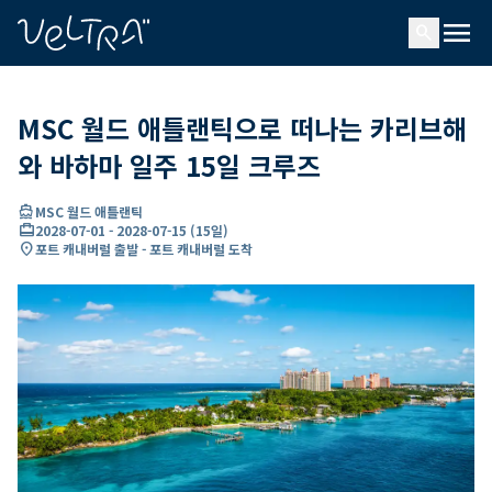
ading...
딩
menu
…
search
MSC 월드 애틀랜틱으로 떠나는 카리브해
와 바하마 일주 15일 크루즈
directions_boat
MSC 월드 애틀랜틱
card_travel
2028-07-01
-
2028-07-15
(
15일
)
location_on
포트 캐내버럴 출발 - 포트 캐내버럴 도착