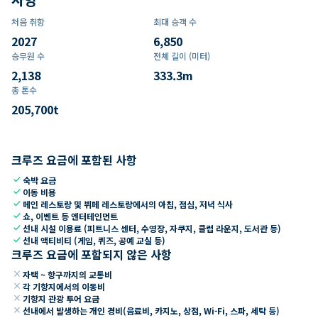
처음 취항
최대 승객 수
2027
6,850
승무원 수
전체 길이 (미터)
2,138
333.3
m
총 톤수
205,700
t
크루즈 요금에 포함된 사항
check
숙박 요금
check
이동 비용
check
메인 레스토랑 및 뷔페 레스토랑에서의 아침, 점심, 저녁 식사
check
쇼, 이벤트 등 엔터테인먼트
check
선내 시설 이용료 (피트니스 센터, 수영장, 자쿠지, 클럽 라운지, 도서관 등)
check
선내 액티비티 (게임, 퀴즈, 공예 교실 등)
크루즈 요금에 포함되지 않은 사항
close
자택 ~ 항구까지의 교통비
close
각 기항지에서의 이동비
close
기항지 관광 투어 요금
close
선내에서 발생하는 개인 경비(음료비, 카지노, 상점, Wi-Fi, 스파, 세탁 등)