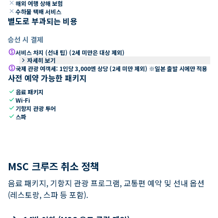
close
해외 여행 상해 보험
close
수하물 택배 서비스
별도로 부과되는 비용
승선 시 결제
paid
서비스 차지 (선내 팁) (2세 미만은 대상 제외)
keyboard_arrow_right
자세히 보기
paid
국제 관광 여객세: 1인당 3,000엔 상당 (2세 미만 제외) ※일본 출발 시에만 적용
사전 예약 가능한 패키지
check
음료 패키지
check
Wi-Fi
check
기항지 관광 투어
check
스파
MSC 크루즈 취소 정책
음료 패키지, 기항지 관광 프로그램, 교통편 예약 및 선내 옵션
(레스토랑, 스파 등 포함).