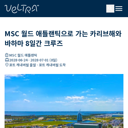
ading...
딩
menu
…
search
MSC 월드 애틀랜틱으로 가는 카리브해와
바하마 8일간 크루즈
directions_boat
MSC 월드 애틀랜틱
card_travel
2028-06-24
-
2028-07-01
(
8일
)
location_on
포트 캐내버럴 출발 - 포트 캐내버럴 도착