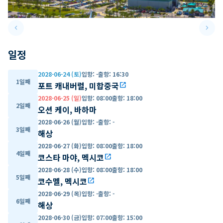
keyboard_arrow_left
keyboard_arrow_right
Previous slide
Next 
일정
2028-06-24 (토)
입항
:
-
출항
:
16:30
1일째
포트 캐내버럴, 미합중국
open_in_new
2028-06-25 (일)
입항
:
08:00
출항
:
18:00
2일째
오션 케이, 바하마
2028-06-26 (월)
입항
:
-
출항
:
-
3일째
해상
2028-06-27 (화)
입항
:
08:00
출항
:
18:00
4일째
코스타 마야, 멕시코
open_in_new
2028-06-28 (수)
입항
:
08:00
출항
:
18:00
5일째
코수멜, 멕시코
open_in_new
2028-06-29 (목)
입항
:
-
출항
:
-
6일째
해상
2028-06-30 (금)
입항
:
07:00
출항
:
15:00