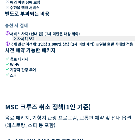
close
해외 여행 상해 보험
close
수하물 택배 서비스
별도로 부과되는 비용
승선 시 결제
paid
서비스 차지 (선내 팁) (2세 미만은 대상 제외)
keyboard_arrow_right
자세히 보기
paid
국제 관광 여객세: 1인당 3,000엔 상당 (2세 미만 제외) ※일본 출발 시에만 적용
사전 예약 가능한 패키지
check
음료 패키지
check
Wi-Fi
check
기항지 관광 투어
check
스파
MSC 크루즈 취소 정책(1인 기준)
음료 패키지, 기항지 관광 프로그램, 교통편 예약 및 선내 옵션
(레스토랑, 스파 등 포함).