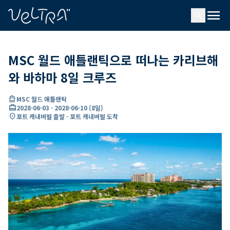
ading...
딩
menu
…
search
MSC 월드 애틀랜틱으로 떠나는 카리브해
와 바하마 8일 크루즈
directions_boat
MSC 월드 애틀랜틱
card_travel
2028-06-03
-
2028-06-10
(
8일
)
location_on
포트 캐내버럴 출발 - 포트 캐내버럴 도착