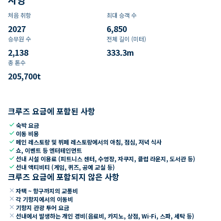
처음 취항
최대 승객 수
2027
6,850
승무원 수
전체 길이 (미터)
2,138
333.3
m
총 톤수
205,700
t
크루즈 요금에 포함된 사항
check
숙박 요금
check
이동 비용
check
메인 레스토랑 및 뷔페 레스토랑에서의 아침, 점심, 저녁 식사
check
쇼, 이벤트 등 엔터테인먼트
check
선내 시설 이용료 (피트니스 센터, 수영장, 자쿠지, 클럽 라운지, 도서관 등)
check
선내 액티비티 (게임, 퀴즈, 공예 교실 등)
크루즈 요금에 포함되지 않은 사항
close
자택 ~ 항구까지의 교통비
close
각 기항지에서의 이동비
close
기항지 관광 투어 요금
close
선내에서 발생하는 개인 경비(음료비, 카지노, 상점, Wi-Fi, 스파, 세탁 등)