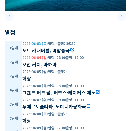
keyboard_arrow_left
keyboard_arrow_right
Previous slide
Next 
일정
2028-06-03 (토)
입항
:
-
출항
:
16:30
1일째
포트 캐내버럴, 미합중국
open_in_new
2028-06-04 (일)
입항
:
08:00
출항
:
18:00
2일째
오션 케이, 바하마
2028-06-05 (월)
입항
:
-
출항
:
-
3일째
해상
2028-06-06 (화)
입항
:
08:00
출항
:
17:00
4일째
그랜드 터크 섬, 터크스·케이커스 제도
open_in_new
2028-06-07 (수)
입항
:
09:00
출항
:
17:00
5일째
푸에르토플라타, 도미니카공화국
open_in_new
2028-06-08 (목)
입항
:
-
출항
:
-
6일째
해상
2028-06-09 (금)
입항
:
07:00
출항
:
15:00