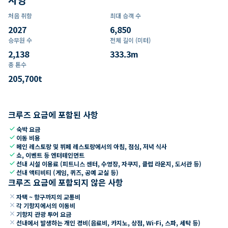
처음 취항
최대 승객 수
2027
6,850
승무원 수
전체 길이 (미터)
2,138
333.3
m
총 톤수
205,700
t
크루즈 요금에 포함된 사항
check
숙박 요금
check
이동 비용
check
메인 레스토랑 및 뷔페 레스토랑에서의 아침, 점심, 저녁 식사
check
쇼, 이벤트 등 엔터테인먼트
check
선내 시설 이용료 (피트니스 센터, 수영장, 자쿠지, 클럽 라운지, 도서관 등)
check
선내 액티비티 (게임, 퀴즈, 공예 교실 등)
크루즈 요금에 포함되지 않은 사항
close
자택 ~ 항구까지의 교통비
close
각 기항지에서의 이동비
close
기항지 관광 투어 요금
close
선내에서 발생하는 개인 경비(음료비, 카지노, 상점, Wi-Fi, 스파, 세탁 등)