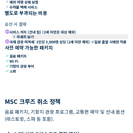
close
해외 여행 상해 보험
close
수하물 택배 서비스
별도로 부과되는 비용
승선 시 결제
paid
서비스 차지 (선내 팁) (2세 미만은 대상 제외)
keyboard_arrow_right
자세히 보기
paid
국제 관광 여객세: 1인당 3,000엔 상당 (2세 미만 제외) ※일본 출발 시에만 적용
사전 예약 가능한 패키지
check
음료 패키지
check
Wi-Fi
check
기항지 관광 투어
check
스파
MSC 크루즈 취소 정책
음료 패키지, 기항지 관광 프로그램, 교통편 예약 및 선내 옵션
(레스토랑, 스파 등 포함).