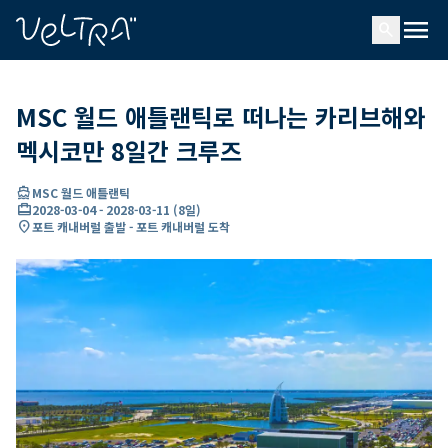
ading...
딩
menu
…
search
MSC 월드 애틀랜틱로 떠나는 카리브해와
멕시코만 8일간 크루즈
directions_boat
MSC 월드 애틀랜틱
card_travel
2028-03-04
-
2028-03-11
(
8일
)
location_on
포트 캐내버럴 출발 - 포트 캐내버럴 도착