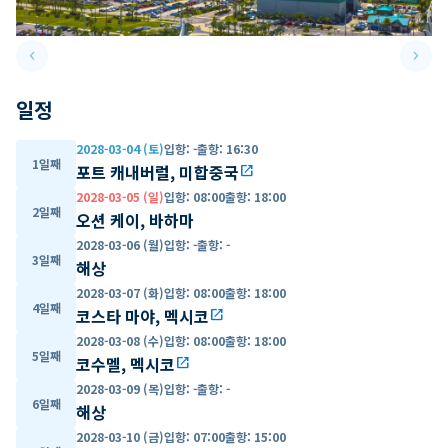
keyboard_arrow_left
keyboard_arrow_right
Previous slide
Next 
일정
2028-03-04 (토)
입항
:
-
출항
:
16:30
1일째
포트 캐내버럴, 미합중국
open_in_new
2028-03-05 (일)
입항
:
08:00
출항
:
18:00
2일째
오션 케이, 바하마
2028-03-06 (월)
입항
:
-
출항
:
-
3일째
해상
2028-03-07 (화)
입항
:
08:00
출항
:
18:00
4일째
코스타 마야, 멕시코
open_in_new
2028-03-08 (수)
입항
:
08:00
출항
:
18:00
5일째
코수멜, 멕시코
open_in_new
2028-03-09 (목)
입항
:
-
출항
:
-
6일째
해상
2028-03-10 (금)
입항
:
07:00
출항
:
15:00