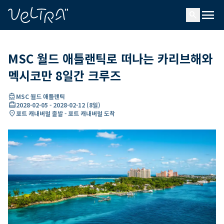
ading...
딩
menu
…
search
MSC 월드 애틀랜틱로 떠나는 카리브해와
멕시코만 8일간 크루즈
directions_boat
MSC 월드 애틀랜틱
card_travel
2028-02-05
-
2028-02-12
(
8일
)
location_on
포트 캐내버럴 출발 - 포트 캐내버럴 도착