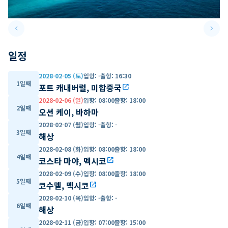
keyboard_arrow_left
keyboard_arrow_right
Previous slide
Next 
일정
2028-02-05 (토)
입항
:
-
출항
:
16:30
1일째
포트 캐내버럴, 미합중국
open_in_new
2028-02-06 (일)
입항
:
08:00
출항
:
18:00
2일째
오션 케이, 바하마
2028-02-07 (월)
입항
:
-
출항
:
-
3일째
해상
2028-02-08 (화)
입항
:
08:00
출항
:
18:00
4일째
코스타 마야, 멕시코
open_in_new
2028-02-09 (수)
입항
:
08:00
출항
:
18:00
5일째
코수멜, 멕시코
open_in_new
2028-02-10 (목)
입항
:
-
출항
:
-
6일째
해상
2028-02-11 (금)
입항
:
07:00
출항
:
15:00