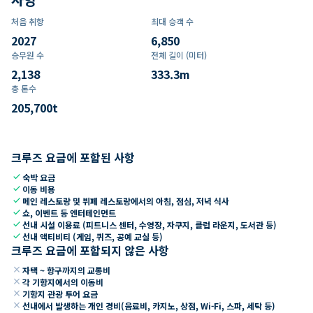
처음 취항
최대 승객 수
2027
6,850
승무원 수
전체 길이 (미터)
2,138
333.3
m
총 톤수
205,700
t
크루즈 요금에 포함된 사항
check
숙박 요금
check
이동 비용
check
메인 레스토랑 및 뷔페 레스토랑에서의 아침, 점심, 저녁 식사
check
쇼, 이벤트 등 엔터테인먼트
check
선내 시설 이용료 (피트니스 센터, 수영장, 자쿠지, 클럽 라운지, 도서관 등)
check
선내 액티비티 (게임, 퀴즈, 공예 교실 등)
크루즈 요금에 포함되지 않은 사항
close
자택 ~ 항구까지의 교통비
close
각 기항지에서의 이동비
close
기항지 관광 투어 요금
close
선내에서 발생하는 개인 경비(음료비, 카지노, 상점, Wi-Fi, 스파, 세탁 등)