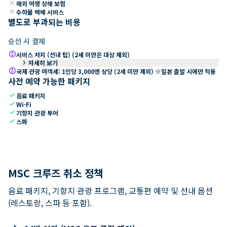
close
해외 여행 상해 보험
close
수하물 택배 서비스
별도로 부과되는 비용
승선 시 결제
paid
서비스 차지 (선내 팁) (2세 미만은 대상 제외)
keyboard_arrow_right
자세히 보기
paid
국제 관광 여객세: 1인당 3,000엔 상당 (2세 미만 제외) ※일본 출발 시에만 적용
사전 예약 가능한 패키지
check
음료 패키지
check
Wi-Fi
check
기항지 관광 투어
check
스파
MSC 크루즈 취소 정책
음료 패키지, 기항지 관광 프로그램, 교통편 예약 및 선내 옵션
(레스토랑, 스파 등 포함).