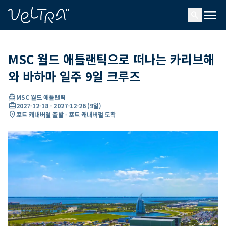
ading...
딩
menu
…
search
MSC 월드 애틀랜틱으로 떠나는 카리브해
와 바하마 일주 9일 크루즈
directions_boat
MSC 월드 애틀랜틱
card_travel
2027-12-18
-
2027-12-26
(
9일
)
location_on
포트 캐내버럴 출발 - 포트 캐내버럴 도착