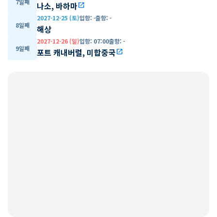
7일째
나소, 바하마
open_in_new
2027-12-25 (토)
입항
:
-
출항
:
-
8일째
해상
2027-12-26 (일)
입항
:
07:00
출항
:
-
9일째
포트 캐내버럴, 미합중국
open_in_new