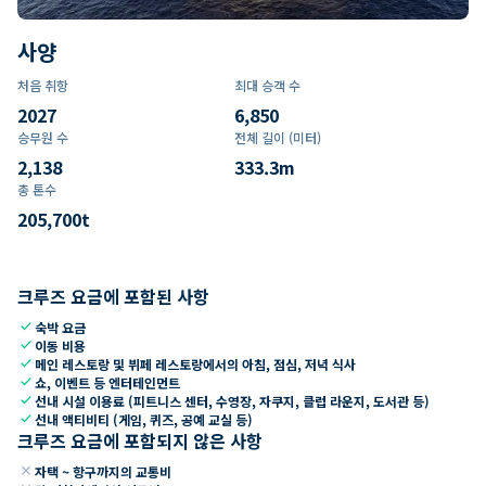
사양
처음 취항
최대 승객 수
2027
6,850
승무원 수
전체 길이 (미터)
2,138
333.3
m
총 톤수
205,700
t
크루즈 요금에 포함된 사항
check
숙박 요금
check
이동 비용
check
메인 레스토랑 및 뷔페 레스토랑에서의 아침, 점심, 저녁 식사
check
쇼, 이벤트 등 엔터테인먼트
check
선내 시설 이용료 (피트니스 센터, 수영장, 자쿠지, 클럽 라운지, 도서관 등)
check
선내 액티비티 (게임, 퀴즈, 공예 교실 등)
크루즈 요금에 포함되지 않은 사항
close
자택 ~ 항구까지의 교통비