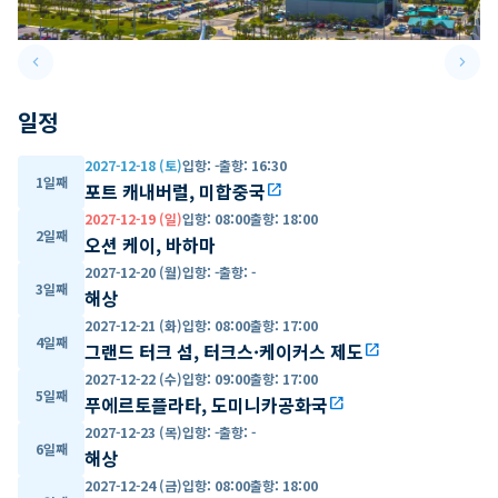
keyboard_arrow_left
keyboard_arrow_right
Previous slide
Next 
일정
2027-12-18 (토)
입항
:
-
출항
:
16:30
1일째
포트 캐내버럴, 미합중국
open_in_new
2027-12-19 (일)
입항
:
08:00
출항
:
18:00
2일째
오션 케이, 바하마
2027-12-20 (월)
입항
:
-
출항
:
-
3일째
해상
2027-12-21 (화)
입항
:
08:00
출항
:
17:00
4일째
그랜드 터크 섬, 터크스·케이커스 제도
open_in_new
2027-12-22 (수)
입항
:
09:00
출항
:
17:00
5일째
푸에르토플라타, 도미니카공화국
open_in_new
2027-12-23 (목)
입항
:
-
출항
:
-
6일째
해상
2027-12-24 (금)
입항
:
08:00
출항
:
18:00