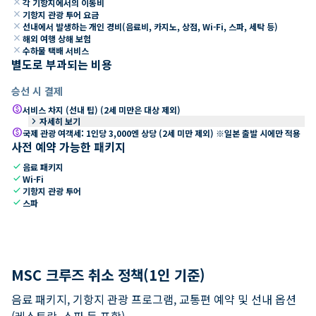
close
각 기항지에서의 이동비
close
기항지 관광 투어 요금
close
선내에서 발생하는 개인 경비(음료비, 카지노, 상점, Wi-Fi, 스파, 세탁 등)
close
해외 여행 상해 보험
close
수하물 택배 서비스
별도로 부과되는 비용
승선 시 결제
paid
서비스 차지 (선내 팁) (2세 미만은 대상 제외)
keyboard_arrow_right
자세히 보기
paid
국제 관광 여객세: 1인당 3,000엔 상당 (2세 미만 제외) ※일본 출발 시에만 적용
사전 예약 가능한 패키지
check
음료 패키지
check
Wi-Fi
check
기항지 관광 투어
check
스파
MSC 크루즈 취소 정책(1인 기준)
음료 패키지, 기항지 관광 프로그램, 교통편 예약 및 선내 옵션
(레스토랑, 스파 등 포함).