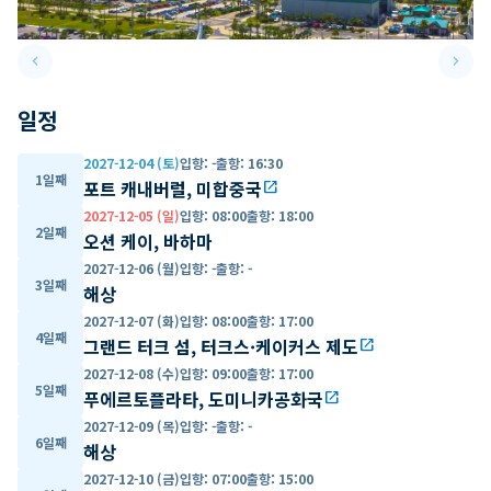
keyboard_arrow_left
keyboard_arrow_right
Previous slide
Next 
일정
2027-12-04 (토)
입항
:
-
출항
:
16:30
1일째
포트 캐내버럴, 미합중국
open_in_new
2027-12-05 (일)
입항
:
08:00
출항
:
18:00
2일째
오션 케이, 바하마
2027-12-06 (월)
입항
:
-
출항
:
-
3일째
해상
2027-12-07 (화)
입항
:
08:00
출항
:
17:00
4일째
그랜드 터크 섬, 터크스·케이커스 제도
open_in_new
2027-12-08 (수)
입항
:
09:00
출항
:
17:00
5일째
푸에르토플라타, 도미니카공화국
open_in_new
2027-12-09 (목)
입항
:
-
출항
:
-
6일째
해상
2027-12-10 (금)
입항
:
07:00
출항
:
15:00