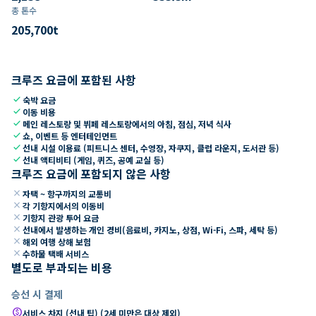
총 톤수
205,700
t
크루즈 요금에 포함된 사항
check
숙박 요금
check
이동 비용
check
메인 레스토랑 및 뷔페 레스토랑에서의 아침, 점심, 저녁 식사
check
쇼, 이벤트 등 엔터테인먼트
check
선내 시설 이용료 (피트니스 센터, 수영장, 자쿠지, 클럽 라운지, 도서관 등)
check
선내 액티비티 (게임, 퀴즈, 공예 교실 등)
크루즈 요금에 포함되지 않은 사항
close
자택 ~ 항구까지의 교통비
close
각 기항지에서의 이동비
close
기항지 관광 투어 요금
close
선내에서 발생하는 개인 경비(음료비, 카지노, 상점, Wi-Fi, 스파, 세탁 등)
close
해외 여행 상해 보험
close
수하물 택배 서비스
별도로 부과되는 비용
승선 시 결제
paid
서비스 차지 (선내 팁) (2세 미만은 대상 제외)