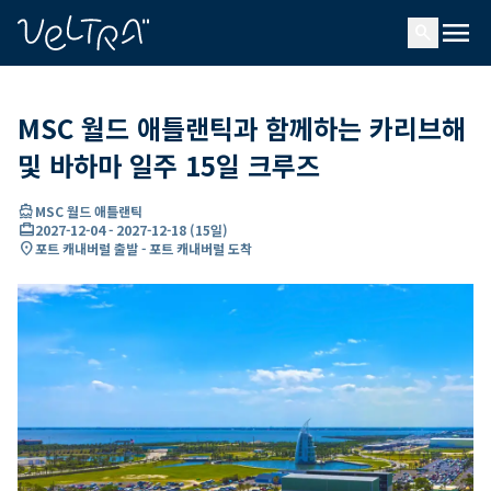
ading...
딩
menu
…
search
MSC 월드 애틀랜틱과 함께하는 카리브해
및 바하마 일주 15일 크루즈
directions_boat
MSC 월드 애틀랜틱
card_travel
2027-12-04
-
2027-12-18
(
15일
)
location_on
포트 캐내버럴 출발 - 포트 캐내버럴 도착