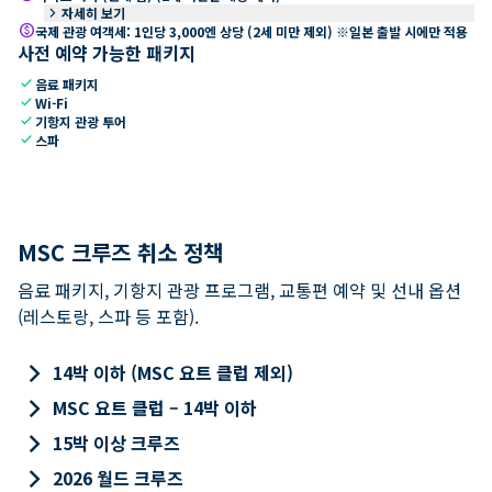
keyboard_arrow_right
자세히 보기
paid
국제 관광 여객세: 1인당 3,000엔 상당 (2세 미만 제외) ※일본 출발 시에만 적용
사전 예약 가능한 패키지
check
음료 패키지
check
Wi-Fi
check
기항지 관광 투어
check
스파
MSC 크루즈 취소 정책
음료 패키지, 기항지 관광 프로그램, 교통편 예약 및 선내 옵션
(레스토랑, 스파 등 포함).
keyboard_arrow_right
14박 이하 (MSC 요트 클럽 제외)
keyboard_arrow_right
MSC 요트 클럽 – 14박 이하
keyboard_arrow_right
15박 이상 크루즈
keyboard_arrow_right
2026 월드 크루즈