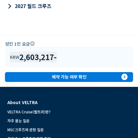
keyboard_arrow_right
2027 월드 크루즈
성인 1인 요금
info
2,603,217
-
KRW
expand_circle_right
예약 가능 여부 확인
About VELTRA
VELTRA Cruise(벨트라)란?
자주 묻는 질문
MSC크루즈에 관한 질문