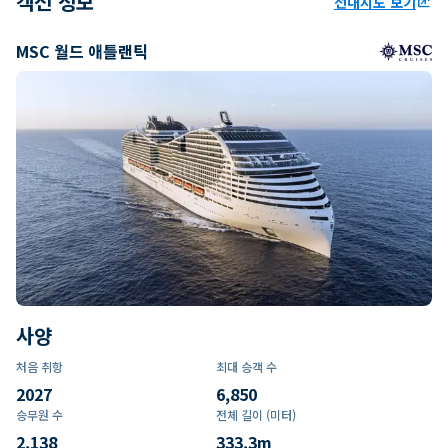
객선 정보
선내지도 보기
ungroup
MSC 월드 애틀랜틱
사양
처음 취항
최대 승객 수
2027
6,850
승무원 수
전체 길이 (미터)
2,138
333.3
m