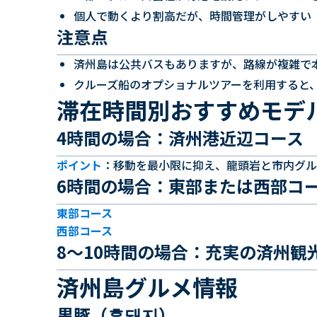
個人で動くより割高だが、時間管理がしやすい
注意点
済州島は公共バスもありますが、路線が複雑で
クルーズ船のオプショナルツアーを利用すると
滞在時間別おすすめモデ
4時間の場合：済州港近辺コース
ポイント
：移動を最小限に抑え、龍頭岩と市内グル
6時間の場合：東部または西部コ
東部コース
西部コース
8〜10時間の場合：充実の済州観
済州島グルメ情報
黒豚（흑돼지）