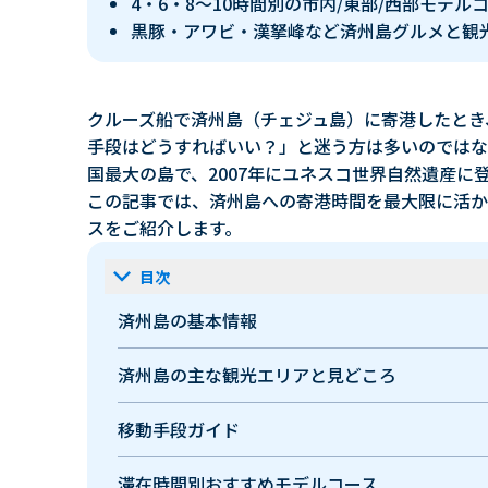
4・6・8〜10時間別の市内/東部/西部モデル
黒豚・アワビ・漢拏峰など済州島グルメと観
クルーズ船で済州島（チェジュ島）に寄港したとき
手段はどうすればいい？」と迷う方は多いのではな
国最大の島で、2007年にユネスコ世界自然遺産に
この記事では、済州島への寄港時間を最大限に活か
スをご紹介します。
keyboard_arrow_down
目次
済州島の基本情報
済州島の主な観光エリアと見どころ
移動手段ガイド
滞在時間別おすすめモデルコース