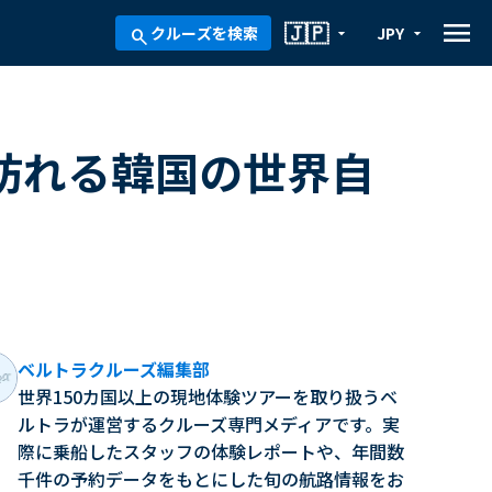
menu
🇯🇵
クルーズを検索
JPY
arrow_drop_down
arrow_drop_down
search
訪れる韓国の世界自
ベルトラクルーズ編集部
世界150カ国以上の現地体験ツアーを取り扱うベ
ルトラが運営するクルーズ専門メディアです。実
際に乗船したスタッフの体験レポートや、年間数
千件の予約データをもとにした旬の航路情報をお