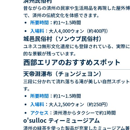
済州民俗村
昔ながらの済州の民家や生活用品を再現した屋外博
で、済州の伝統文化を体感できます。
所要時間
：約1〜1.5時間
入場料
：大人4,000ウォン（約400円）
城邑民俗村（ソンウプ民俗村）
ユネスコ無形文化遺産にも登録されている、実際に
的な景観が残っています。
西部エリアのおすすめスポット
天帝淵瀑布（チョンジェヨン）
三段に分かれて流れ落ちる滝が美しい自然スポット
す。
所要時間
：約1〜1.5時間
入場料
：大人2,500ウォン（約250円）
アクセス
：済州港からタクシーで約1時間
o'sulloc ティーミュージアム
済州の緑茶を使った製品が充実したミュージアム兼