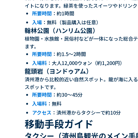
イトになります。緑茶を使ったスイーツやドリンク
所要時間
：約1時間
入場
：無料（製品購入は任意）
翰林公園（ハンリム公園）
植物園・水族館・民俗村などが一体になった総合テ
ます。
所要時間
：約1.5〜2時間
入場料
：大人12,000ウォン（約1,200円）
龍頭岩（ヨンドゥアム）
済州港から比較的近い自然スポット。龍が海に入る
スポットです。
所要時間
：約30〜45分
入場料
：無料
アクセス
：済州港からタクシーで約10分
移動手段ガイド
タクシー（済州島観光のメイン手