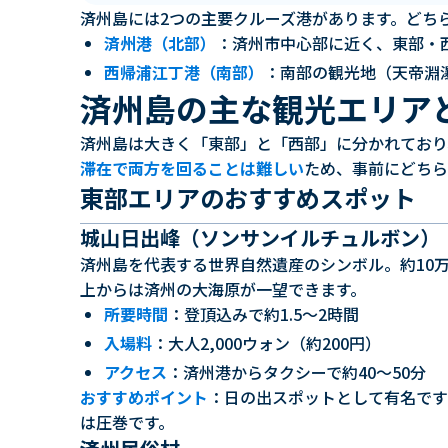
済州島には2つの主要クルーズ港があります。どち
済州港（北部）
：済州市中心部に近く、東部・
西帰浦江丁港（南部）
：南部の観光地（天帝淵
済州島の主な観光エリア
済州島は大きく「東部」と「西部」に分かれており
滞在で両方を回ることは難しい
ため、事前にどちら
東部エリアのおすすめスポット
城山日出峰（ソンサンイルチュルボン）
済州島を代表する世界自然遺産のシンボル。約10
上からは済州の大海原が一望できます。
所要時間
：登頂込みで約1.5〜2時間
入場料
：大人2,000ウォン（約200円）
アクセス
：済州港からタクシーで約40〜50分
おすすめポイント
：日の出スポットとして有名です
は圧巻です。