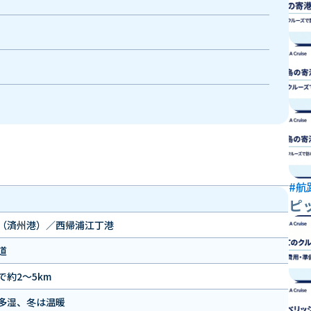
#航
ピ
（済州港）／西帰浦江丁港
道
約2〜5km
多湿、冬は温暖