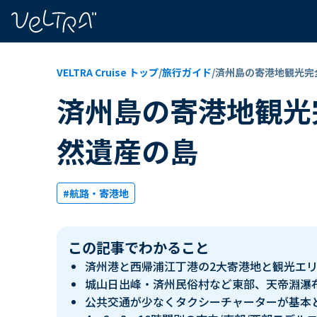
で
い
ま
..
VELTRA Cruise トップ
/
旅行ガイド
/
済州島の寄港地観光完
済州島の寄港地観光
然遺産の島
#航路・寄港地
この記事でわかること
済州港と西帰浦江丁港の2大寄港地と観光エ
城山日出峰・済州民俗村など東部、天帝淵瀑布・o
公共交通が少なくタクシーチャーターが基本