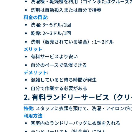
洗濯機・乾燥機を利用（コインまたはクルーズ
洗剤は自動投入または自分で持参
料金の目安
:
洗濯: 3〜5ドル/1回
乾燥: 2〜3ドル/1回
洗剤（販売されている場合）: 1〜2ドル
メリット
:
有料サービスより安い
自分のペースで洗濯できる
デメリット
:
混雑していると待ち時間が発生
自分で作業する必要がある
2. 有料ランドリーサービス（ク
特徴
: スタッフに衣類を預けて、洗濯・アイロンが
利用方法
:
客室内のランドリーバッグに衣類を入れる
ランドリーリスト（料金表）に記入