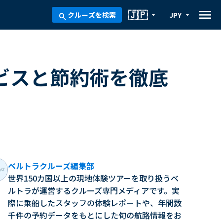
menu
🇯🇵
クルーズを検索
JPY
arrow_drop_down
arrow_drop_down
search
ビスと節約術を徹底
ベルトラクルーズ編集部
世界150カ国以上の現地体験ツアーを取り扱うベ
ルトラが運営するクルーズ専門メディアです。実
際に乗船したスタッフの体験レポートや、年間数
千件の予約データをもとにした旬の航路情報をお