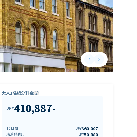
keyboard_arrow_left
keyboard_arrow_right
Previous slide
Next slide
大人1名様分料金
info
410,887
-
JPY
15日間
360,007
JPY
港湾諸費用
50,880
JPY