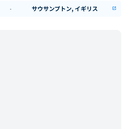
サウサンプトン, イギリス
-
open_in_new