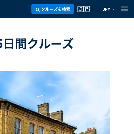
menu
🇯🇵
クルーズを検索
JPY
arrow_drop_down
arrow_drop_down
search
5日間クルーズ