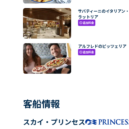
サバティーニのイタリアン
ラットリア
追加料金
paid
アルフレドのピッツェリア
追加料金
paid
客船情報
スカイ・プリンセス