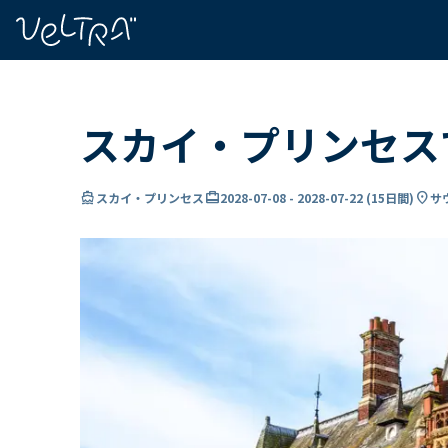
で
い
ま
..
スカイ・プリンセスで
directions_boat
card_travel
location_on
スカイ・プリンセス
2028-07-08
-
2028-07-22
(
15日間
)
サ