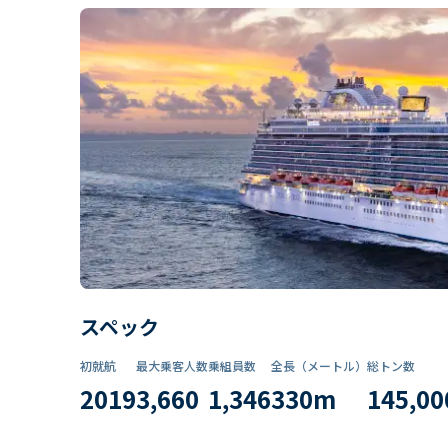
スペック
初就航
最大乗客人数
乗組員数​
全長（メートル）
総トン数​
2019
3,660
1,346
330
m
145,00