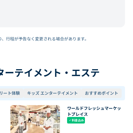
り、行程が予告なく変更される場合があります。
ターテイメント・エステ
リート体験
キッズ エンターテイメント
おすすめポイント
ワールドフレッシュマーケッ
トプレイス
料金込み
check