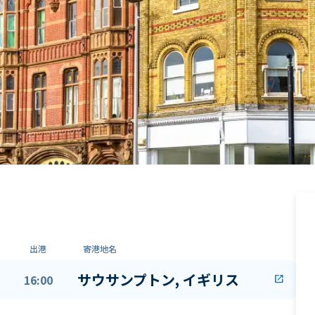
出港
寄港地名
サウサンプトン, イギリス
16:00
open_in_new