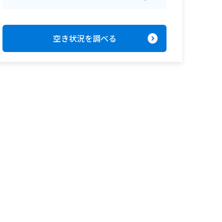
expand_circle_right
空き状況を調べる