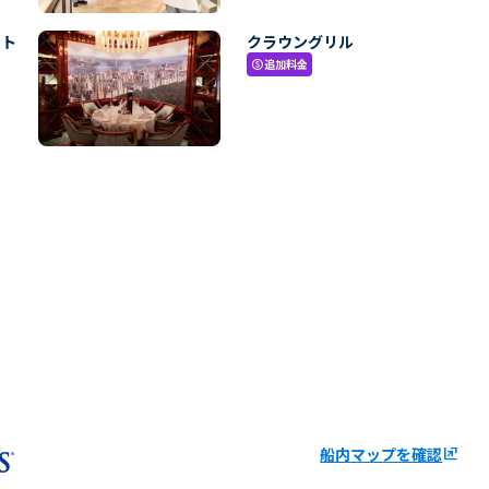
・ト
クラウングリル
追加料金
paid
船内マップを確認
ungroup