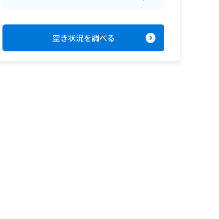
expand_circle_right
空き状況を調べる