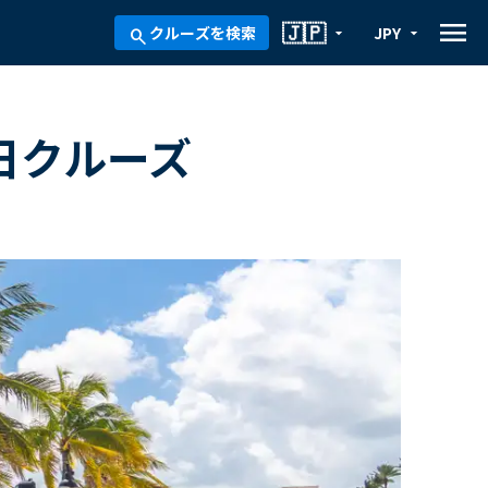
menu
🇯🇵
クルーズを検索
JPY
arrow_drop_down
arrow_drop_down
search
日クルーズ