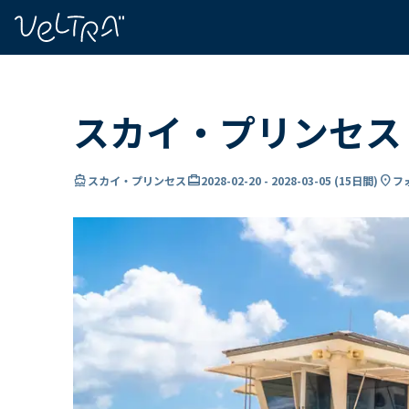
で
い
ま
..
スカイ・プリンセス 
directions_boat
card_travel
location_on
スカイ・プリンセス
2028-02-20
-
2028-03-05
(
15日間
)
フ