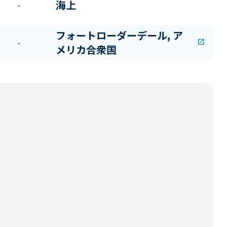
海上
-
フォートローダーデール, ア
-
open_in_new
メリカ合衆国