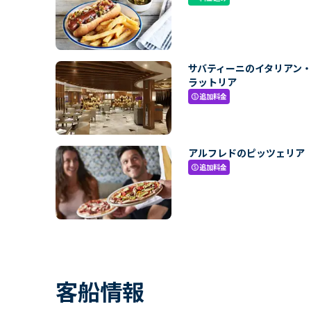
サバティーニのイタリアン
ラットリア
追加料金
paid
アルフレドのピッツェリア
追加料金
paid
客船情報