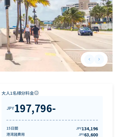
keyboard_arrow_left
keyboard_arrow_right
Previous slide
Next slide
大人1名様分料金
info
197,796
-
JPY
15日間
134,196
JPY
港湾諸費用
63,600
JPY