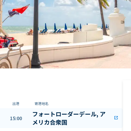
出港
寄港地名
フォートローダーデール, ア
15:00
open_in_new
メリカ合衆国