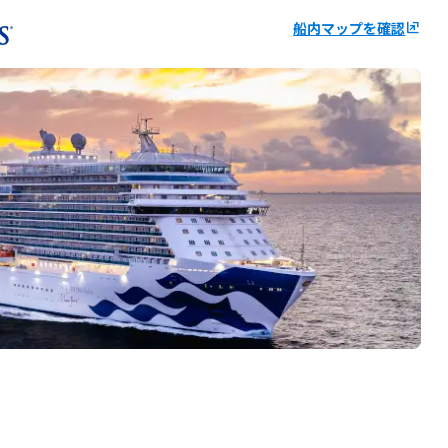
船内マップを確認
ungroup