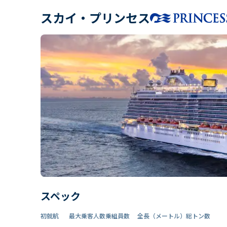
スカイ・プリンセス
スペック
初就航
最大乗客人数
乗組員数​
全長（メートル）
総トン数​