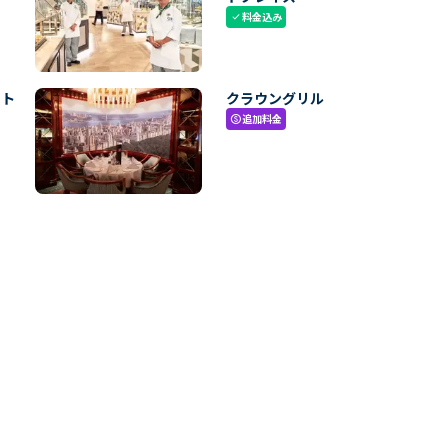
料金込み
check
・ト
クラウングリル
追加料金
paid