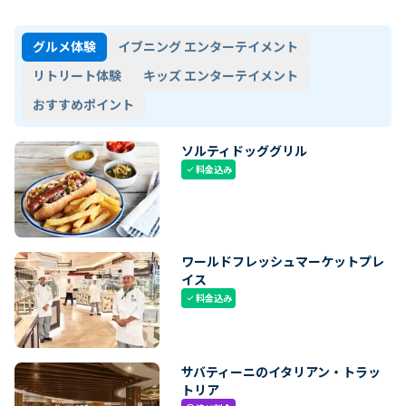
グルメ体験
イブニング エンターテイメント
リトリート体験
キッズ エンターテイメント
おすすめポイント
ソルティドッググリル
料金込み
check
ワールドフレッシュマーケットプレ
イス
料金込み
check
サバティーニのイタリアン・トラッ
トリア