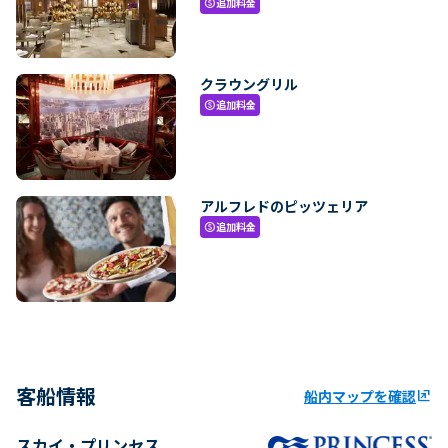
追加料金
paid
クラウングリル
追加料金
paid
アルフレドのピッツェリア
追加料金
paid
客船情報
船内マップを確認
ungroup
スカイ・プリンセス