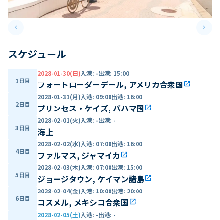
keyboard_arrow_left
keyboard_arrow_right
Previous slide
Next 
スケジュール
2028-01-30(日)
入港
:
-
出港
:
15:00
1日目
フォートローダーデール, アメリカ合衆国
open_in_new
2028-01-31(月)
入港
:
09:00
出港
:
16:00
2日目
プリンセス・ケイズ, バハマ国
open_in_new
2028-02-01(火)
入港
:
-
出港
:
-
3日目
海上
2028-02-02(水)
入港
:
07:00
出港
:
16:00
4日目
ファルマス, ジャマイカ
open_in_new
2028-02-03(木)
入港
:
07:00
出港
:
15:00
5日目
ジョージタウン, ケイマン諸島
open_in_new
2028-02-04(金)
入港
:
10:00
出港
:
20:00
6日目
コスメル, メキシコ合衆国
open_in_new
2028-02-05(土)
入港
:
-
出港
:
-