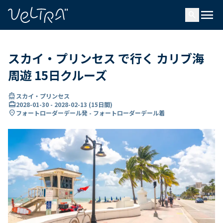
で
menu
search
い
ま
..
スカイ・プリンセス で行く カリブ海
周遊 15日クルーズ
directions_boat
スカイ・プリンセス
card_travel
2028-01-30
-
2028-02-13
(
15日間
)
location_on
フォートローダーデール発 - フォートローダーデール着