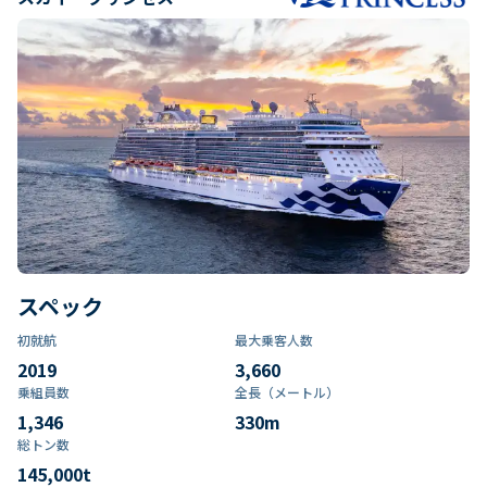
スペック
初就航
最大乗客人数
2019
3,660
乗組員数​
全長（メートル）
1,346
330
m
総トン数​
145,000
t