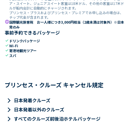
ア・スイート、ジュニアスイート客室は18米ドル、その他の客室は17米ド
ルが船内会計に自動的にチャージされます。
プリンセス・プラスおよびプリンセス・プレミアでお申し込みの場合は、
チップ代金が含まれます。
paid
国際観光旅客税 お一人様につき3,000円相当（2歳未満は対象外）※日本
発のみ
事前予約できるパッケージ
check
ドリンクパッケージ
check
Wi-Fi
check
寄港地観光ツアー
check
スパ
プリンセス・クルーズ キャンセル規定
keyboard_arrow_right
日本発着クルーズ
keyboard_arrow_right
日本発着以外のクルーズ
keyboard_arrow_right
すべてのクルーズ前後泊ホテルパッケージ