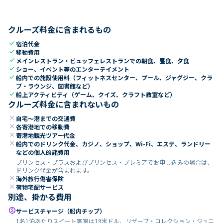
クルーズ料金に含まれるもの
check
宿泊代金
check
移動費用
check
メインレストラン・ビュッフェレストランでの朝食、昼食、夕食
check
ショー、イベント等のエンターテイメント
check
船内での施設使用料（フィットネスセンター、プール、ジャグジー、クラ
ブ・ラウンジ、図書館など）
check
船上アクティビティ（ゲーム、クイズ、クラフト教室など）
クルーズ料金に含まれないもの
close
自宅～港までの交通費
close
各寄港地での移動費
close
寄港地観光ツアー代金
close
船内でのドリンク代金、カジノ、ショップ、Wi-Fi、エステ、ランドリー
などの個人的諸費用
プリンセス・プラスおよびプリンセス・プレミアでお申し込みの場合は、
ドリンク代金が含まれます。
close
海外旅行傷害保険
close
荷物宅配サービス
別途、掛かる費用
paid
サービスチャージ（船内チップ）
1名1泊あたりスイート客室は19米ドル、リザーブ・コレクション・ジュニ