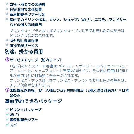
close
自宅～港までの交通費
close
各寄港地での移動費
close
寄港地観光ツアー代金
close
船内でのドリンク代金、カジノ、ショップ、Wi-Fi、エステ、ランドリー
などの個人的諸費用
プリンセス・プラスおよびプリンセス・プレミアでお申し込みの場合は、
ドリンク代金が含まれます。
close
海外旅行傷害保険
close
荷物宅配サービス
別途、掛かる費用
paid
サービスチャージ（船内チップ）
1名1泊あたりスイート客室は19米ドル、リザーブ・コレクション・ジュニ
ア・スイート、ジュニアスイート客室は18米ドル、その他の客室は17米ド
ルが船内会計に自動的にチャージされます。
プリンセス・プラスおよびプリンセス・プレミアでお申し込みの場合は、
チップ代金が含まれます。
paid
国際観光旅客税 お一人様につき3,000円相当（2歳未満は対象外）※日本
発のみ
事前予約できるパッケージ
check
ドリンクパッケージ
check
Wi-Fi
check
寄港地観光ツアー
check
スパ