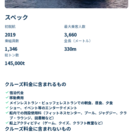
スペック
初就航
最大乗客人数
2019
3,660
乗組員数​
全長（メートル）
1,346
330
m
総トン数​
145,000
t
クルーズ料金に含まれるもの
check
宿泊代金
check
移動費用
check
メインレストラン・ビュッフェレストランでの朝食、昼食、夕食
check
ショー、イベント等のエンターテイメント
check
船内での施設使用料（フィットネスセンター、プール、ジャグジー、クラ
ブ・ラウンジ、図書館など）
check
船上アクティビティ（ゲーム、クイズ、クラフト教室など）
クルーズ料金に含まれないもの