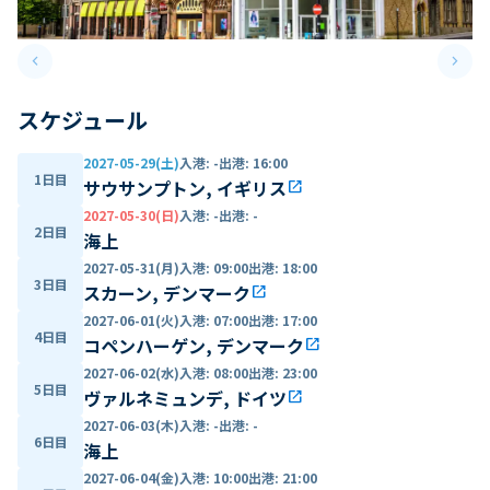
keyboard_arrow_left
keyboard_arrow_right
Previous slide
Next 
スケジュール
2027-05-29(土)
入港
:
-
出港
:
16:00
1日目
サウサンプトン, イギリス
open_in_new
2027-05-30(日)
入港
:
-
出港
:
-
2日目
海上
2027-05-31(月)
入港
:
09:00
出港
:
18:00
3日目
スカーン, デンマーク
open_in_new
2027-06-01(火)
入港
:
07:00
出港
:
17:00
4日目
コペンハーゲン, デンマーク
open_in_new
2027-06-02(水)
入港
:
08:00
出港
:
23:00
5日目
ヴァルネミュンデ, ドイツ
open_in_new
2027-06-03(木)
入港
:
-
出港
:
-
6日目
海上
2027-06-04(金)
入港
:
10:00
出港
:
21:00