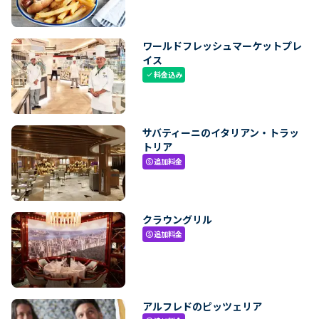
ワールドフレッシュマーケットプレ
イス
料金込み
check
サバティーニのイタリアン・トラッ
トリア
追加料金
paid
クラウングリル
追加料金
paid
アルフレドのピッツェリア