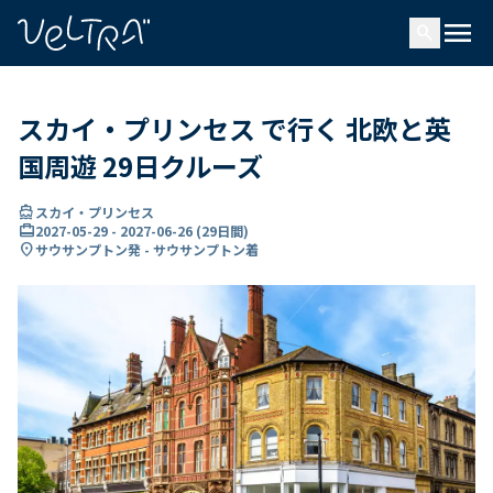
で
menu
search
い
ま
..
スカイ・プリンセス で行く 北欧と英
国周遊 29日クルーズ
directions_boat
スカイ・プリンセス
card_travel
2027-05-29
-
2027-06-26
(
29日間
)
location_on
サウサンプトン発 - サウサンプトン着