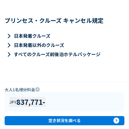
プリンセス・クルーズ キャンセル規定
keyboard_arrow_right
日本発着クルーズ
keyboard_arrow_right
日本発着以外のクルーズ
keyboard_arrow_right
すべてのクルーズ前後泊ホテルパッケージ
大人1名様分料金
info
837,771
-
JPY
expand_circle_right
空き状況を調べる