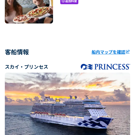
追加料金
paid
客船情報
船内マップを確認
ungroup
スカイ・プリンセス