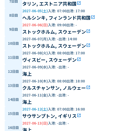
7日目
タリン, エストニア共和国
open_in_new
2027-06-05(土)
入港
:
07:00
出港
:
17:00
8日目
ヘルシンキ, フィンランド共和国
open_in_new
2027-06-06(日)
入港
:
09:00
出港
:
-
9日目
ストックホルム, スウェーデン
open_in_new
2027-06-07(月)
入港
:
-
出港
:
14:00
10日目
ストックホルム, スウェーデン
open_in_new
2027-06-08(火)
入港
:
08:00
出港
:
17:00
11日目
ヴィスビー, スウェーデン
open_in_new
2027-06-09(水)
入港
:
-
出港
:
-
12日目
海上
2027-06-10(木)
入港
:
08:00
出港
:
18:00
13日目
クルスチャンサン, ノルウェー
open_in_new
2027-06-11(金)
入港
:
-
出港
:
-
14日目
海上
2027-06-12(土)
入港
:
07:00
出港
:
16:00
15日目
サウサンプトン, イギリス
open_in_new
2027-06-13(日)
入港
:
-
出港
:
-
16日目
海上