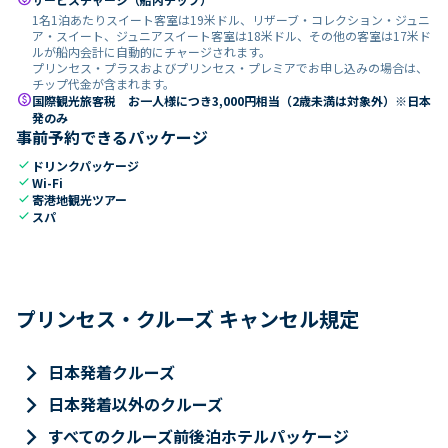
1名1泊あたりスイート客室は19米ドル、リザーブ・コレクション・ジュニ
ア・スイート、ジュニアスイート客室は18米ドル、その他の客室は17米ド
ルが船内会計に自動的にチャージされます。
プリンセス・プラスおよびプリンセス・プレミアでお申し込みの場合は、
チップ代金が含まれます。
paid
国際観光旅客税 お一人様につき3,000円相当（2歳未満は対象外）※日本
発のみ
事前予約できるパッケージ
check
ドリンクパッケージ
check
Wi-Fi
check
寄港地観光ツアー
check
スパ
プリンセス・クルーズ キャンセル規定
keyboard_arrow_right
日本発着クルーズ
keyboard_arrow_right
日本発着以外のクルーズ
keyboard_arrow_right
すべてのクルーズ前後泊ホテルパッケージ