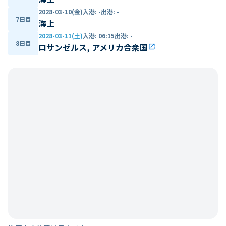
2028-03-10(金)
入港
:
-
出港
:
-
7日目
海上
2028-03-11(土)
入港
:
06:15
出港
:
-
8日目
ロサンゼルス, アメリカ合衆国
open_in_new