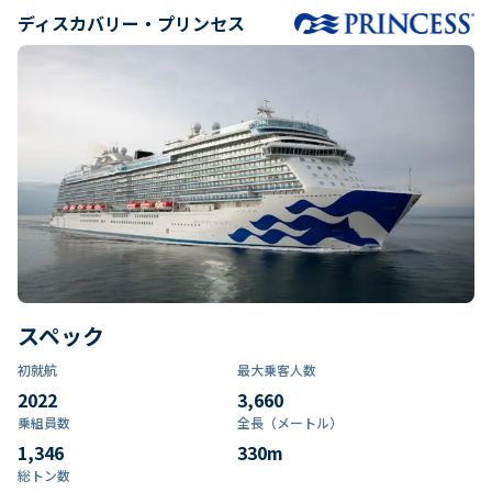
ディスカバリー・プリンセス
スペック
初就航
最大乗客人数
2022
3,660
乗組員数​
全長（メートル）
1,346
330
m
総トン数​