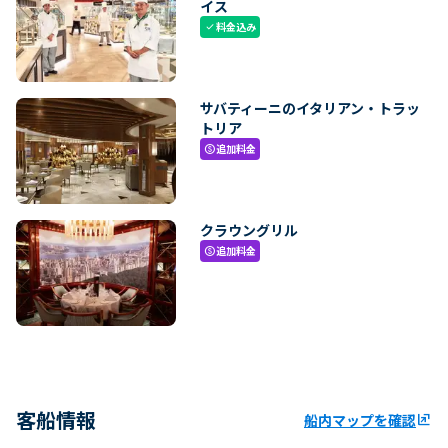
イス
料金込み
check
サバティーニのイタリアン・トラッ
トリア
追加料金
paid
クラウングリル
追加料金
paid
客船情報
船内マップを確認
ungroup