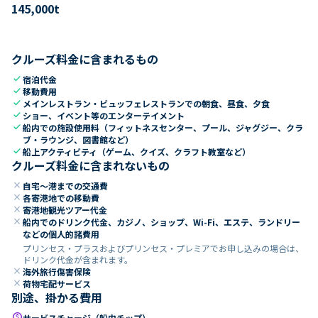
145,000
t
クルーズ料金に含まれるもの
check
宿泊代金
check
移動費用
check
メインレストラン・ビュッフェレストランでの朝食、昼食、夕食
check
ショー、イベント等のエンターテイメント
check
船内での施設使用料（フィットネスセンター、プール、ジャグジー、クラ
ブ・ラウンジ、図書館など）
check
船上アクティビティ（ゲーム、クイズ、クラフト教室など）
クルーズ料金に含まれないもの
close
自宅～港までの交通費
close
各寄港地での移動費
close
寄港地観光ツアー代金
close
船内でのドリンク代金、カジノ、ショップ、Wi-Fi、エステ、ランドリー
などの個人的諸費用
プリンセス・プラスおよびプリンセス・プレミアでお申し込みの場合は、
ドリンク代金が含まれます。
close
海外旅行傷害保険
close
荷物宅配サービス
別途、掛かる費用
paid
サービスチャージ（船内チップ）