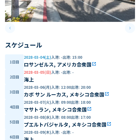
keyboard_arrow_left
keyboard_arrow_right
Previous slide
Next 
スケジュール
2028-03-04(土)
入港
:
-
出港
:
15:00
1日目
ロサンゼルス, アメリカ合衆国
open_in_new
2028-03-05(日)
入港
:
-
出港
:
-
2日目
海上
2028-03-06(月)
入港
:
12:00
出港
:
20:00
3日目
カボ サン ルーカス, メキシコ合衆国
open_in_new
2028-03-07(火)
入港
:
09:00
出港
:
18:00
4日目
マサトラン, メキシコ合衆国
open_in_new
2028-03-08(水)
入港
:
08:00
出港
:
17:00
5日目
プエルトバジャルタ, メキシコ合衆国
open_in_new
2028-03-09(木)
入港
:
-
出港
:
-
6日目
海上