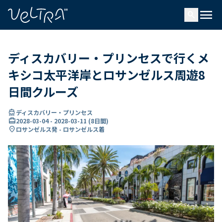
で
menu
search
い
ま
..
ディスカバリー・プリンセスで行くメ
キシコ太平洋岸とロサンゼルス周遊8
日間クルーズ
directions_boat
ディスカバリー・プリンセス
card_travel
2028-03-04
-
2028-03-11
(
8日間
)
location_on
ロサンゼルス発 - ロサンゼルス着