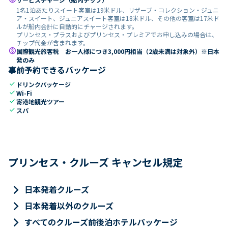
1名1泊あたりスイート客室は19米ドル、リザーブ・コレクション・ジュニ
ア・スイート、ジュニアスイート客室は18米ドル、その他の客室は17米ド
ルが船内会計に自動的にチャージされます。
プリンセス・プラスおよびプリンセス・プレミアでお申し込みの場合は、
チップ代金が含まれます。
paid
国際観光旅客税 お一人様につき3,000円相当（2歳未満は対象外）※日本
発のみ
事前予約できるパッケージ
check
ドリンクパッケージ
check
Wi-Fi
check
寄港地観光ツアー
check
スパ
プリンセス・クルーズ キャンセル規定
keyboard_arrow_right
日本発着クルーズ
keyboard_arrow_right
日本発着以外のクルーズ
keyboard_arrow_right
すべてのクルーズ前後泊ホテルパッケージ