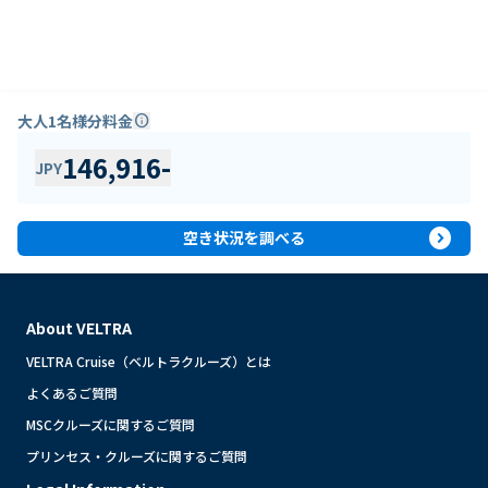
大人1名様分料金
info
146,916
-
JPY
expand_circle_right
空き状況を調べる
About VELTRA
VELTRA Cruise（ベルトラクルーズ）とは
よくあるご質問
MSCクルーズに関するご質問
プリンセス・クルーズに関するご質問