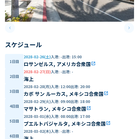
keyboard_arrow_left
keyboard_arrow_right
Previous slide
Next 
スケジュール
2028-02-26(土)
入港
:
-
出港
:
15:00
1日目
ロサンゼルス, アメリカ合衆国
open_in_new
2028-02-27(日)
入港
:
-
出港
:
-
2日目
海上
2028-02-28(月)
入港
:
12:00
出港
:
20:00
3日目
カボ サン ルーカス, メキシコ合衆国
open_in_new
2028-02-29(火)
入港
:
09:00
出港
:
18:00
4日目
マサトラン, メキシコ合衆国
open_in_new
2028-03-01(水)
入港
:
08:00
出港
:
17:00
5日目
プエルトバジャルタ, メキシコ合衆国
open_in_new
2028-03-02(木)
入港
:
-
出港
:
-
6日目
海上