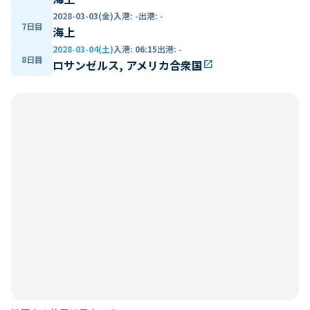
2028-03-03(金)
入港
:
-
出港
:
-
7日目
海上
2028-03-04(土)
入港
:
06:15
出港
:
-
8日目
ロサンゼルス, アメリカ合衆国
open_in_new