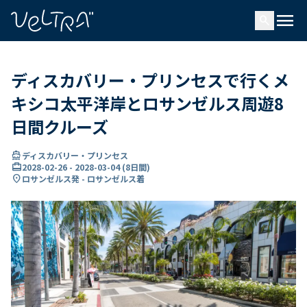
で
menu
search
い
ま
..
ディスカバリー・プリンセスで行くメ
キシコ太平洋岸とロサンゼルス周遊8
日間クルーズ
directions_boat
ディスカバリー・プリンセス
card_travel
2028-02-26
-
2028-03-04
(
8日間
)
location_on
ロサンゼルス発 - ロサンゼルス着