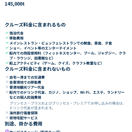
145,000
t
クルーズ料金に含まれるもの
check
宿泊代金
check
移動費用
check
メインレストラン・ビュッフェレストランでの朝食、昼食、夕食
check
ショー、イベント等のエンターテイメント
check
船内での施設使用料（フィットネスセンター、プール、ジャグジー、クラ
ブ・ラウンジ、図書館など）
check
船上アクティビティ（ゲーム、クイズ、クラフト教室など）
クルーズ料金に含まれないもの
close
自宅～港までの交通費
close
各寄港地での移動費
close
寄港地観光ツアー代金
close
船内でのドリンク代金、カジノ、ショップ、Wi-Fi、エステ、ランドリー
などの個人的諸費用
プリンセス・プラスおよびプリンセス・プレミアでお申し込みの場合は、
ドリンク代金が含まれます。
close
海外旅行傷害保険
close
荷物宅配サービス
別途、掛かる費用
paid
サービスチャージ（船内チップ）