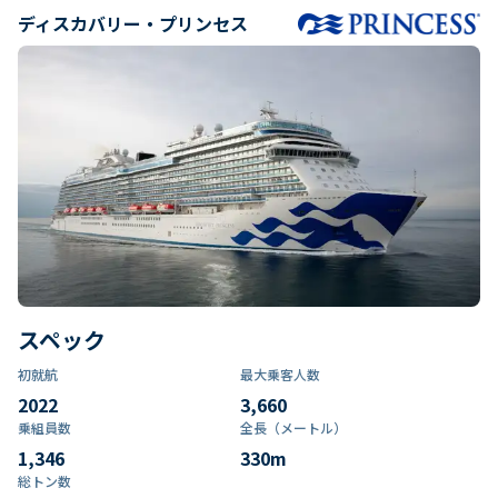
ディスカバリー・プリンセス
スペック
初就航
最大乗客人数
2022
3,660
乗組員数​
全長（メートル）
1,346
330
m
総トン数​