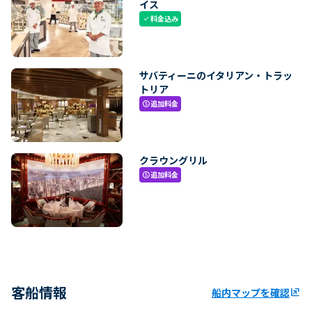
イス
料金込み
check
サバティーニのイタリアン・トラッ
トリア
追加料金
paid
クラウングリル
追加料金
paid
客船情報
船内マップを確認
ungroup