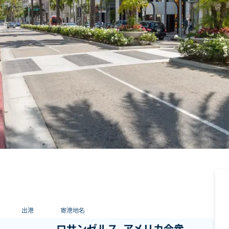
出港
寄港地名
ロサンゼルス, アメリカ合衆