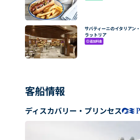
サバティーニのイタリアン
ラットリア
追加料金
paid
客船情報
ディスカバリー・プリンセス