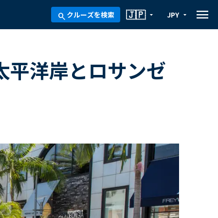
menu
🇯🇵
クルーズを検索
JPY
arrow_drop_down
arrow_drop_down
search
太平洋岸とロサンゼ