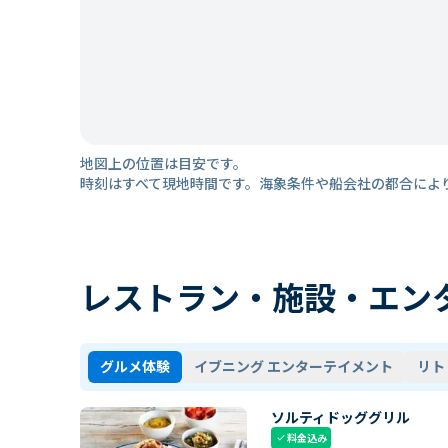
地図上の位置は目安です。
時刻はすべて現地時間です。海象条件や船会社の都合によ
レストラン・施設・エン
グルメ体験
イブニング エンターテイメント
リト
ソルティドッググリル
料金込み
check