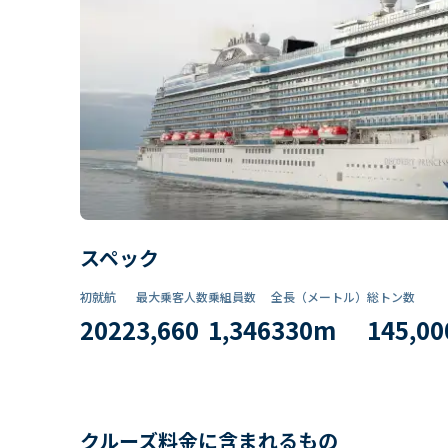
スペック
初就航
最大乗客人数
乗組員数​
全長（メートル）
総トン数​
2022
3,660
1,346
330
m
145,00
クルーズ料金に含まれるもの