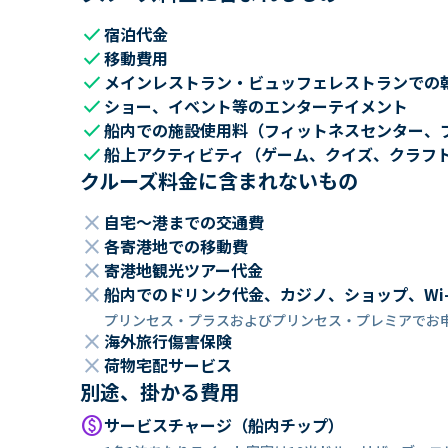
check
宿泊代金
check
移動費用
check
メインレストラン・ビュッフェレストランでの
check
ショー、イベント等のエンターテイメント
check
船内での施設使用料（フィットネスセンター、
check
船上アクティビティ（ゲーム、クイズ、クラフ
クルーズ料金に含まれないもの
close
自宅～港までの交通費
close
各寄港地での移動費
close
寄港地観光ツアー代金
close
船内でのドリンク代金、カジノ、ショップ、Wi
プリンセス・プラスおよびプリンセス・プレミアでお
close
海外旅行傷害保険
close
荷物宅配サービス
別途、掛かる費用
paid
サービスチャージ（船内チップ）