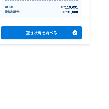
8日間
119,091
JPY
港湾諸費用
31,800
JPY
expand_circle_right
空き状況を調べる