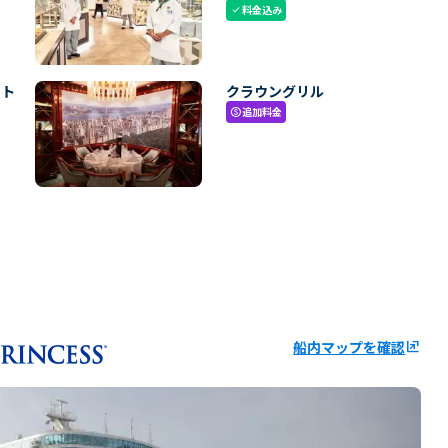
料金込み
check
・ト
クラウングリル
追加料金
paid
船内マップを確認
ungroup