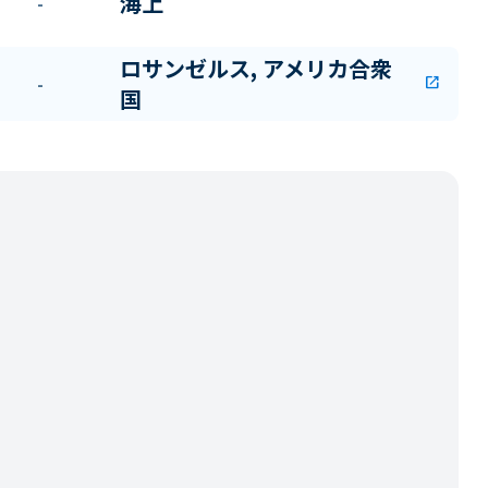
海上
-
ロサンゼルス, アメリカ合衆
-
open_in_new
国