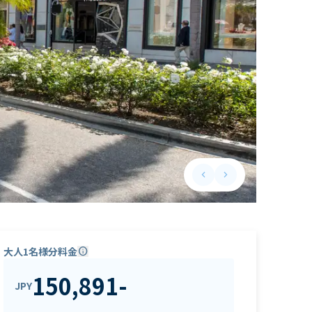
keyboard_arrow_left
keyboard_arrow_right
Previous slide
Next slide
大人1名様分料金
info
150,891
-
JPY