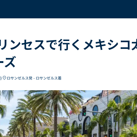
リンセスで行くメキシコ
ーズ
location_on
間
)
ロサンゼルス発 - ロサンゼルス着