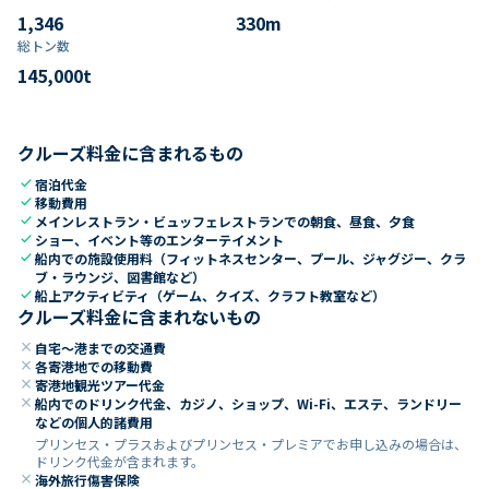
1,346
330
m
総トン数​
145,000
t
クルーズ料金に含まれるもの
check
宿泊代金
check
移動費用
check
メインレストラン・ビュッフェレストランでの朝食、昼食、夕食
check
ショー、イベント等のエンターテイメント
check
船内での施設使用料（フィットネスセンター、プール、ジャグジー、クラ
ブ・ラウンジ、図書館など）
check
船上アクティビティ（ゲーム、クイズ、クラフト教室など）
クルーズ料金に含まれないもの
close
自宅～港までの交通費
close
各寄港地での移動費
close
寄港地観光ツアー代金
close
船内でのドリンク代金、カジノ、ショップ、Wi-Fi、エステ、ランドリー
などの個人的諸費用
プリンセス・プラスおよびプリンセス・プレミアでお申し込みの場合は、
ドリンク代金が含まれます。
close
海外旅行傷害保険