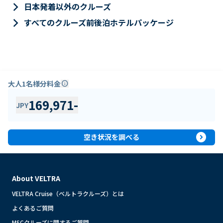
keyboard_arrow_right
日本発着以外のクルーズ
keyboard_arrow_right
すべてのクルーズ前後泊ホテルパッケージ
大人1名様分料金
info
169,971
-
JPY
expand_circle_right
空き状況を調べる
About VELTRA
VELTRA Cruise（ベルトラクルーズ）とは
よくあるご質問
MSCクルーズに関するご質問