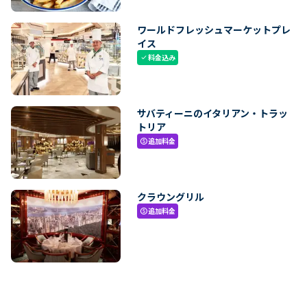
ワールドフレッシュマーケットプレ
イス
料金込み
check
サバティーニのイタリアン・トラッ
トリア
追加料金
paid
クラウングリル
追加料金
paid