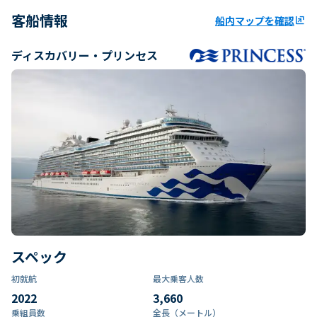
客船情報
船内マップを確認
ungroup
ディスカバリー・プリンセス
スペック
初就航
最大乗客人数
2022
3,660
乗組員数​
全長（メートル）