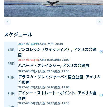
keyboard_arrow_left
keyboard_arrow_right
Previous slide
Next 
スケジュール
2027-07-31(土)
入港
:
-
出港
:
20:30
アンカレッジ（ウィッティア）, アメリカ合衆
1日目
open_in_new
国
2027-08-01(日)
入港
:
15:00
出港
:
20:00
2日目
ハバード・グレイシャー, アメリカ合衆国
2027-08-02(月)
入港
:
09:15
出港
:
18:15
アラスカ・グレイシャーベイ国立公園, アメリカ
3日目
合衆国
2027-08-03(火)
入港
:
06:00
出港
:
19:00
アイシー・ストレート・ポイント, アメリカ合
4日目
open_in_new
衆国
2027-08-04(水)
入港
:
06:30
出港
:
16:15
5日目