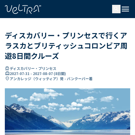
で
menu
search
い
ま
..
ディスカバリー・プリンセスで行くア
ラスカとブリティッシュコロンビア周
遊8日間クルーズ
directions_boat
ディスカバリー・プリンセス
card_travel
2027-07-31
-
2027-08-07
(
8日間
)
location_on
アンカレッジ（ウィッティア）発 - バンクーバー着