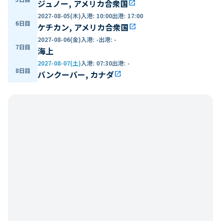
ジュノー, アメリカ合衆国
open_in_new
2027-08-05(木)
入港
:
10:00
出港
:
17:00
6日目
ケチカン, アメリカ合衆国
open_in_new
2027-08-06(金)
入港
:
-
出港
:
-
7日目
海上
2027-08-07(土)
入港
:
07:30
出港
:
-
8日目
バンクーバー, カナダ
open_in_new