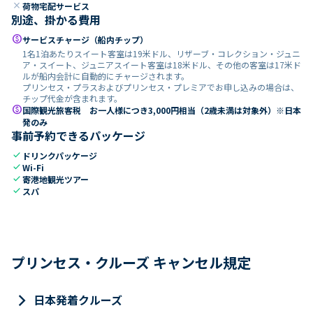
close
荷物宅配サービス
別途、掛かる費用
paid
サービスチャージ（船内チップ）
1名1泊あたりスイート客室は19米ドル、リザーブ・コレクション・ジュニ
ア・スイート、ジュニアスイート客室は18米ドル、その他の客室は17米ド
ルが船内会計に自動的にチャージされます。
プリンセス・プラスおよびプリンセス・プレミアでお申し込みの場合は、
チップ代金が含まれます。
paid
国際観光旅客税 お一人様につき3,000円相当（2歳未満は対象外）※日本
発のみ
事前予約できるパッケージ
check
ドリンクパッケージ
check
Wi-Fi
check
寄港地観光ツアー
check
スパ
プリンセス・クルーズ キャンセル規定
keyboard_arrow_right
日本発着クルーズ