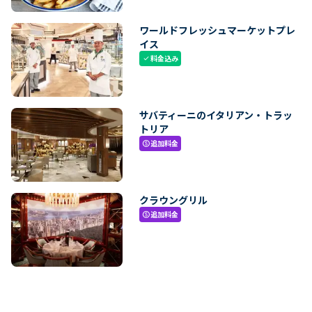
ワールドフレッシュマーケットプレ
イス
料金込み
check
サバティーニのイタリアン・トラッ
トリア
追加料金
paid
クラウングリル
追加料金
paid