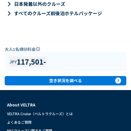
keyboard_arrow_right
日本発着以外のクルーズ
keyboard_arrow_right
すべてのクルーズ前後泊ホテルパッケージ
大人1名様分料金
info
117,501
-
JPY
expand_circle_right
空き状況を調べる
About VELTRA
VELTRA Cruise（ベルトラクルーズ）とは
よくあるご質問
MSCクルーズに関するご質問