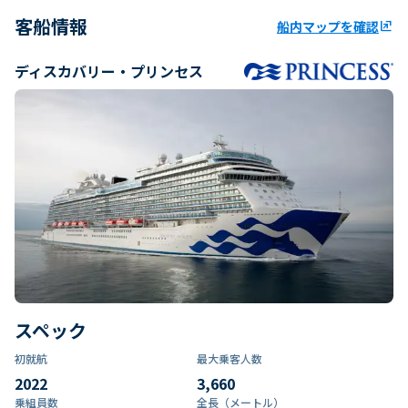
客船情報
船内マップを確認
ungroup
ディスカバリー・プリンセス
スペック
初就航
最大乗客人数
2022
3,660
乗組員数​
全長（メートル）