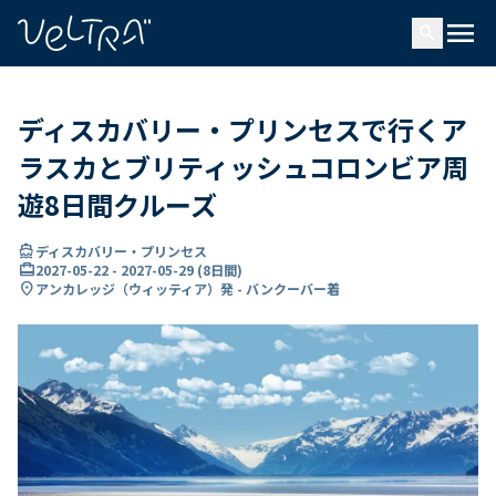
で
menu
search
い
ま
..
ディスカバリー・プリンセスで行くア
ラスカとブリティッシュコロンビア周
遊8日間クルーズ
directions_boat
ディスカバリー・プリンセス
card_travel
2027-05-22
-
2027-05-29
(
8日間
)
location_on
アンカレッジ（ウィッティア）発 - バンクーバー着