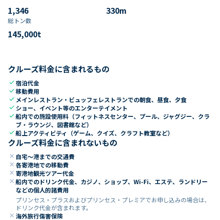
1,346
330
m
総トン数​
145,000
t
クルーズ料金に含まれるもの
check
宿泊代金
check
移動費用
check
メインレストラン・ビュッフェレストランでの朝食、昼食、夕食
check
ショー、イベント等のエンターテイメント
check
船内での施設使用料（フィットネスセンター、プール、ジャグジー、クラ
ブ・ラウンジ、図書館など）
check
船上アクティビティ（ゲーム、クイズ、クラフト教室など）
クルーズ料金に含まれないもの
close
自宅～港までの交通費
close
各寄港地での移動費
close
寄港地観光ツアー代金
close
船内でのドリンク代金、カジノ、ショップ、Wi-Fi、エステ、ランドリー
などの個人的諸費用
プリンセス・プラスおよびプリンセス・プレミアでお申し込みの場合は、
ドリンク代金が含まれます。
close
海外旅行傷害保険