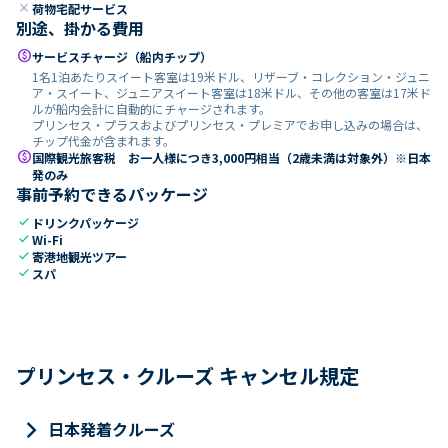
close
荷物宅配サービス
別途、掛かる費用
paid
サービスチャージ（船内チップ）
1名1泊あたりスイート客室は19米ドル、リザーブ・コレクション・ジュニ
ア・スイート、ジュニアスイート客室は18米ドル、その他の客室は17米ド
ルが船内会計に自動的にチャージされます。
プリンセス・プラスおよびプリンセス・プレミアでお申し込みの場合は、
チップ代金が含まれます。
paid
国際観光旅客税 お一人様につき3,000円相当（2歳未満は対象外）※日本
発のみ
事前予約できるパッケージ
check
ドリンクパッケージ
check
Wi-Fi
check
寄港地観光ツアー
check
スパ
プリンセス・クルーズ キャンセル規定
keyboard_arrow_right
日本発着クルーズ