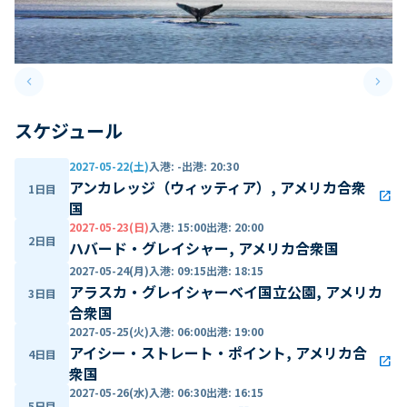
keyboard_arrow_left
keyboard_arrow_right
Previous slide
Next 
スケジュール
2027-05-22(土)
入港
:
-
出港
:
20:30
アンカレッジ（ウィッティア）, アメリカ合衆
1日目
open_in_new
国
2027-05-23(日)
入港
:
15:00
出港
:
20:00
2日目
ハバード・グレイシャー, アメリカ合衆国
2027-05-24(月)
入港
:
09:15
出港
:
18:15
アラスカ・グレイシャーベイ国立公園, アメリカ
3日目
合衆国
2027-05-25(火)
入港
:
06:00
出港
:
19:00
アイシー・ストレート・ポイント, アメリカ合
4日目
open_in_new
衆国
2027-05-26(水)
入港
:
06:30
出港
:
16:15
5日目