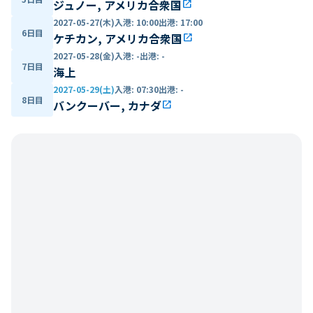
ジュノー, アメリカ合衆国
open_in_new
2027-05-27(木)
入港
:
10:00
出港
:
17:00
6日目
ケチカン, アメリカ合衆国
open_in_new
2027-05-28(金)
入港
:
-
出港
:
-
7日目
海上
2027-05-29(土)
入港
:
07:30
出港
:
-
8日目
バンクーバー, カナダ
open_in_new