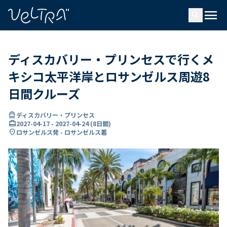
で
menu
search
い
ま
..
ディスカバリー・プリンセスで行くメ
キシコ太平洋岸とロサンゼルス周遊8
日間クルーズ
directions_boat
ディスカバリー・プリンセス
card_travel
2027-04-17
-
2027-04-24
(
8日間
)
location_on
ロサンゼルス発 - ロサンゼルス着