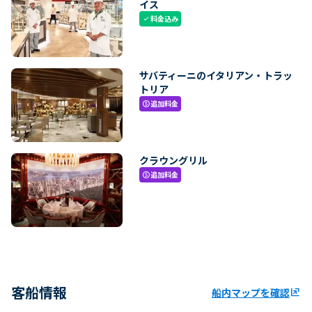
イス
料金込み
check
サバティーニのイタリアン・トラッ
トリア
追加料金
paid
クラウングリル
追加料金
paid
客船情報
船内マップを確認
ungroup