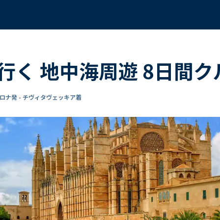
く 地中海周遊 8日間ク
ロナ発 - チヴィタヴェッキア着