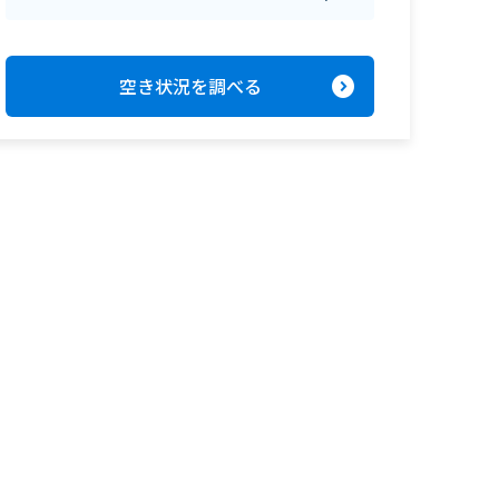
expand_circle_right
空き状況を調べる