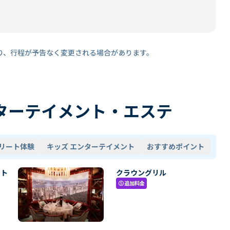
り、行程が予告なく変更される場合があります。
ターテイメント・エステ
リート体験
キッズ エンターテイメント
おすすめポイント
・ト
クラウングリル
追加料金
paid