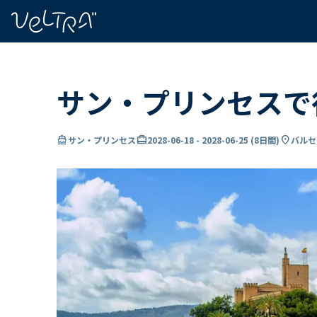
で
い
ま
..
サン・プリンセスで行
directions_boat
card_travel
location_on
サン・プリンセス
2028-06-18
-
2028-06-25
(
8日間
)
バルセ