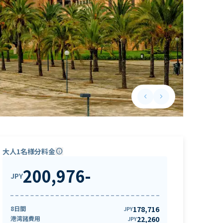
keyboard_arrow_left
keyboard_arrow_right
Previous slide
Next slide
大人1名様分料金
info
200,976
-
JPY
8日間
178,716
JPY
港湾諸費用
22,260
JPY