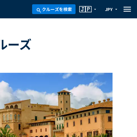
menu
🇯🇵
クルーズを検索
JPY
arrow_drop_down
arrow_drop_down
search
ルーズ