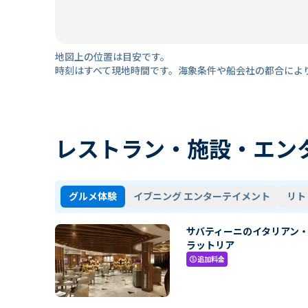
地図上の位置は目安です。
時刻はすべて現地時間です。海象条件や船会社の都合によ
レストラン・施設・エン
グルメ体験
イブニング エンターテイメント
リト
サバティーニのイタリアン
ラットリア
追加料金
paid