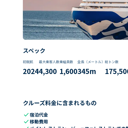
スペック
初就航
最大乗客人数
乗組員数​
全長（メートル）
総トン数​
2024
4,300
1,600
345
m
175,50
クルーズ料金に含まれるもの
check
宿泊代金
check
移動費用