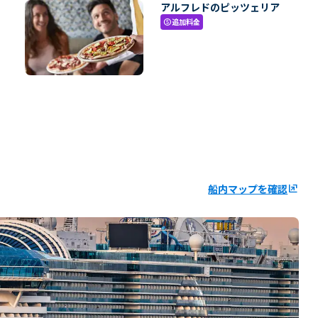
アルフレドのピッツェリア
追加料金
paid
船内マップを確認
ungroup