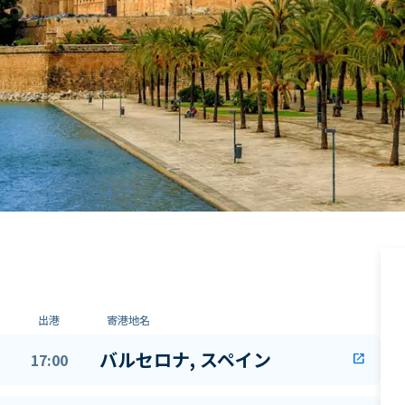
出港
寄港地名
バルセロナ, スペイン
17:00
open_in_new