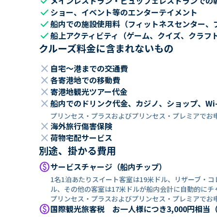
check
メインレストラン・ビュッフェレストランでの
check
ショー、イベント等のエンターテイメント
check
船内での施設使用料（フィットネスセンター、
check
船上アクティビティ（ゲーム、クイズ、クラフ
クルーズ料金に含まれないもの
close
自宅～港までの交通費
close
各寄港地での移動費
close
寄港地観光ツアー代金
close
船内でのドリンク代金、カジノ、ショップ、Wi
プリンセス・プラスおよびプリンセス・プレミアでお
close
海外旅行傷害保険
close
荷物宅配サービス
別途、掛かる費用
paid
サービスチャージ（船内チップ）
1名1泊あたりスイート客室は19米ドル、リザーブ・
ル、その他の客室は17米ドルが船内会計に自動的にチ
プリンセス・プラスおよびプリンセス・プレミアでお
paid
国際観光旅客税 お一人様につき3,000円相当