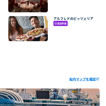
アルフレドのピッツェリア
追加料金
paid
船内マップを確認
ungroup