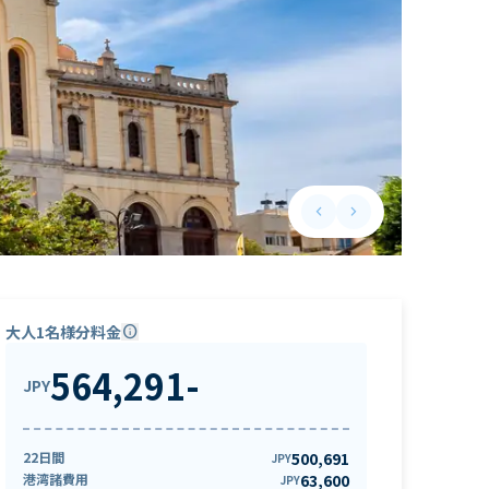
keyboard_arrow_left
keyboard_arrow_right
Previous slide
Next slide
大人1名様分料金
info
564,291
-
JPY
22日間
500,691
JPY
港湾諸費用
63,600
JPY