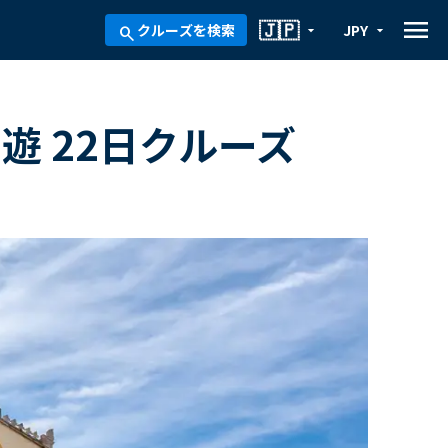
menu
🇯🇵
クルーズを検索
JPY
arrow_drop_down
arrow_drop_down
search
遊 22日クルーズ