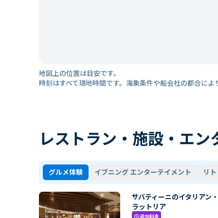
地図上の位置は目安です。
時刻はすべて現地時間です。海象条件や船会社の都合によ
レストラン・施設・エン
グルメ体験
イブニング エンターテイメント
リト
サバティーニのイタリアン
ラットリア
追加料金
paid