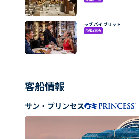
ラブ バイ ブリット
追加料金
paid
客船情報
サン・プリンセス