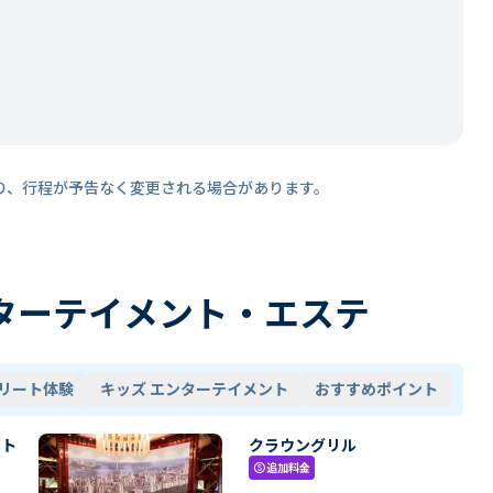
り、行程が予告なく変更される場合があります。
ターテイメント・エステ
リート体験
キッズ エンターテイメント
おすすめポイント
・ト
クラウングリル
追加料金
paid