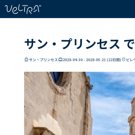
で
い
ま
..
サン・プリンセス で
directions_boat
card_travel
location_on
サン・プリンセス
2028-04-30
-
2028-05-21
(
22日間
)
ピレ