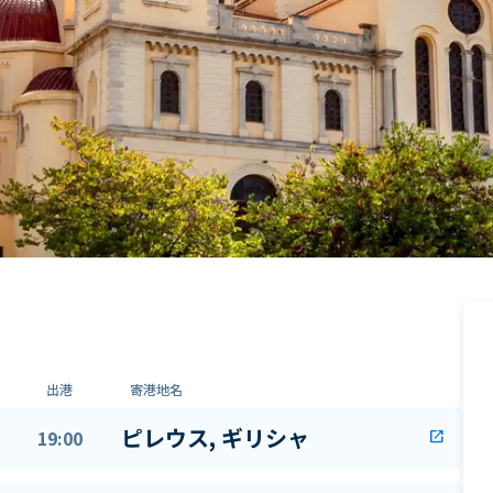
出港
寄港地名
ピレウス, ギリシャ
19:00
open_in_new