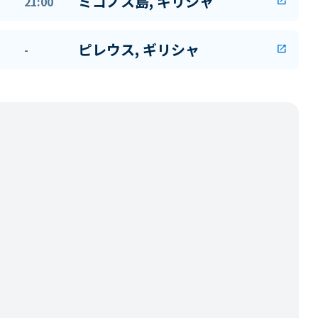
ミコノス島, ギリシャ
21:00
open_in_new
ピレウス, ギリシャ
-
open_in_new