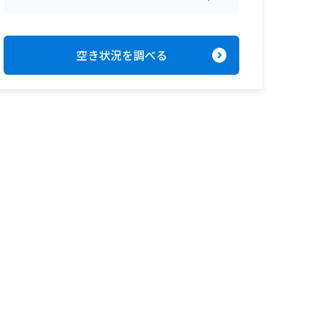
expand_circle_right
空き状況を調べる