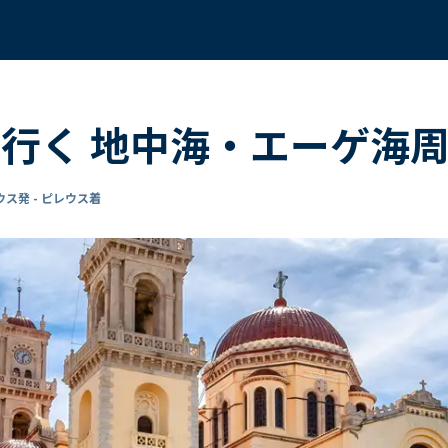
行く 地中海・エーゲ海周
ウス発 - ピレウス着