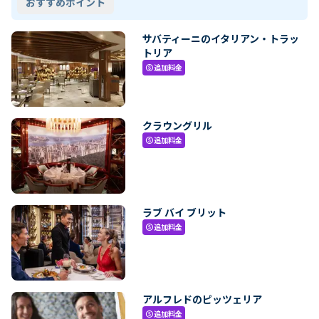
おすすめポイント
サバティーニのイタリアン・トラッ
トリア
追加料金
paid
クラウングリル
追加料金
paid
ラブ バイ ブリット
追加料金
paid
アルフレドのピッツェリア
追加料金
paid