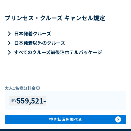
プリンセス・クルーズ キャンセル規定
keyboard_arrow_right
日本発着クルーズ
keyboard_arrow_right
日本発着以外のクルーズ
keyboard_arrow_right
すべてのクルーズ前後泊ホテルパッケージ
大人1名様分料金
info
559,521
-
JPY
expand_circle_right
空き状況を調べる