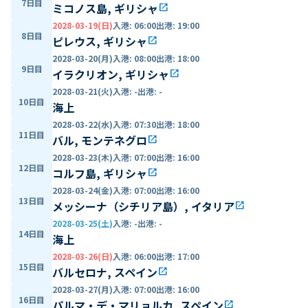
7日目
ミコノス島, ギリシャ
open_in_new
2028-03-19(日)
入港
:
06:00
出港
:
19:00
8日目
ピレウス, ギリシャ
open_in_new
2028-03-20(月)
入港
:
08:00
出港
:
18:00
9日目
イラクリオン, ギリシャ
open_in_new
2028-03-21(火)
入港
:
-
出港
:
-
10日目
海上
2028-03-22(水)
入港
:
07:30
出港
:
18:00
11日目
バル, モンテネグロ
open_in_new
2028-03-23(木)
入港
:
07:00
出港
:
16:00
12日目
コルフ島, ギリシャ
open_in_new
2028-03-24(金)
入港
:
07:00
出港
:
16:00
13日目
メッシーナ（シチリア島）, イタリア
open_in_new
2028-03-25(土)
入港
:
-
出港
:
-
14日目
海上
2028-03-26(日)
入港
:
06:00
出港
:
17:00
15日目
バルセロナ, スペイン
open_in_new
2028-03-27(月)
入港
:
07:00
出港
:
16:00
16日目
パルマ・デ・マリョルカ, スペイン
open_in_new