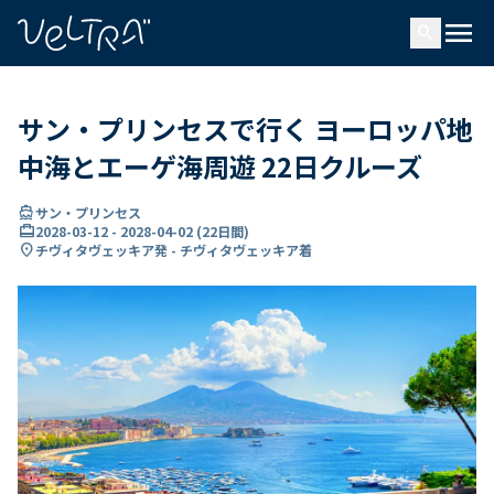
で
menu
search
い
ま
..
サン・プリンセスで行く ヨーロッパ地
中海とエーゲ海周遊 22日クルーズ
directions_boat
サン・プリンセス
card_travel
2028-03-12
-
2028-04-02
(
22日間
)
location_on
チヴィタヴェッキア発 - チヴィタヴェッキア着