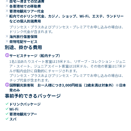
close
自宅～港までの交通費
close
各寄港地での移動費
close
寄港地観光ツアー代金
close
船内でのドリンク代金、カジノ、ショップ、Wi-Fi、エステ、ランドリー
などの個人的諸費用
プリンセス・プラスおよびプリンセス・プレミアでお申し込みの場合は、
ドリンク代金が含まれます。
close
海外旅行傷害保険
close
荷物宅配サービス
別途、掛かる費用
paid
サービスチャージ（船内チップ）
1名1泊あたりスイート客室は19米ドル、リザーブ・コレクション・ジュニ
ア・スイート、ジュニアスイート客室は18米ドル、その他の客室は17米ド
ルが船内会計に自動的にチャージされます。
プリンセス・プラスおよびプリンセス・プレミアでお申し込みの場合は、
チップ代金が含まれます。
paid
国際観光旅客税 お一人様につき3,000円相当（2歳未満は対象外）※日本
発のみ
事前予約できるパッケージ
check
ドリンクパッケージ
check
Wi-Fi
check
寄港地観光ツアー
check
スパ