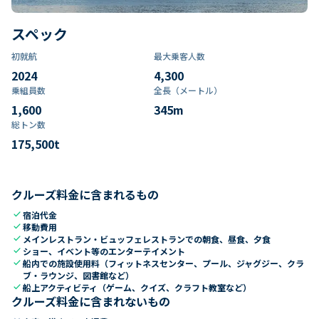
スペック
初就航
最大乗客人数
2024
4,300
乗組員数​
全長（メートル）
1,600
345
m
総トン数​
175,500
t
クルーズ料金に含まれるもの
check
宿泊代金
check
移動費用
check
メインレストラン・ビュッフェレストランでの朝食、昼食、夕食
check
ショー、イベント等のエンターテイメント
check
船内での施設使用料（フィットネスセンター、プール、ジャグジー、クラ
ブ・ラウンジ、図書館など）
check
船上アクティビティ（ゲーム、クイズ、クラフト教室など）
クルーズ料金に含まれないもの