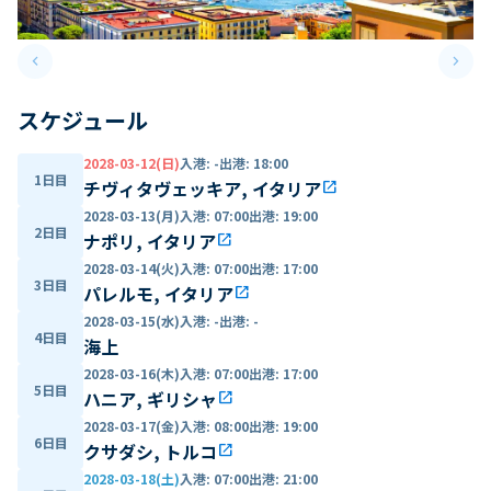
keyboard_arrow_left
keyboard_arrow_right
Previous slide
Next 
スケジュール
2028-03-12(日)
入港
:
-
出港
:
18:00
1日目
チヴィタヴェッキア, イタリア
open_in_new
2028-03-13(月)
入港
:
07:00
出港
:
19:00
2日目
ナポリ, イタリア
open_in_new
2028-03-14(火)
入港
:
07:00
出港
:
17:00
3日目
パレルモ, イタリア
open_in_new
2028-03-15(水)
入港
:
-
出港
:
-
4日目
海上
2028-03-16(木)
入港
:
07:00
出港
:
17:00
5日目
ハニア, ギリシャ
open_in_new
2028-03-17(金)
入港
:
08:00
出港
:
19:00
6日目
クサダシ, トルコ
open_in_new
2028-03-18(土)
入港
:
07:00
出港
:
21:00