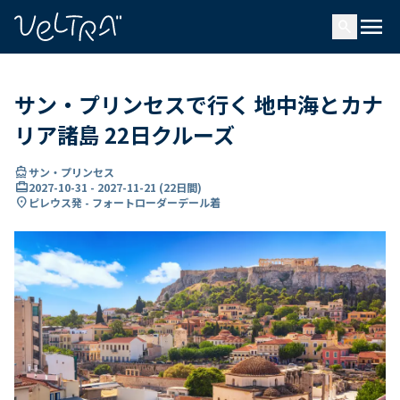
で
menu
search
い
ま
..
サン・プリンセスで行く 地中海とカナ
リア諸島 22日クルーズ
directions_boat
サン・プリンセス
card_travel
2027-10-31
-
2027-11-21
(
22日間
)
location_on
ピレウス発 - フォートローダーデール着