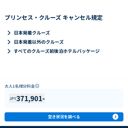
プリンセス・クルーズ キャンセル規定
keyboard_arrow_right
日本発着クルーズ
keyboard_arrow_right
日本発着以外のクルーズ
keyboard_arrow_right
すべてのクルーズ前後泊ホテルパッケージ
大人1名様分料金
info
371,901
-
JPY
expand_circle_right
空き状況を調べる