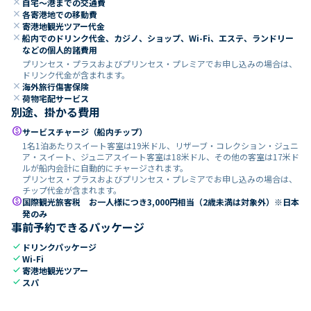
close
自宅～港までの交通費
close
各寄港地での移動費
close
寄港地観光ツアー代金
close
船内でのドリンク代金、カジノ、ショップ、Wi-Fi、エステ、ランドリー
などの個人的諸費用
プリンセス・プラスおよびプリンセス・プレミアでお申し込みの場合は、
ドリンク代金が含まれます。
close
海外旅行傷害保険
close
荷物宅配サービス
別途、掛かる費用
paid
サービスチャージ（船内チップ）
1名1泊あたりスイート客室は19米ドル、リザーブ・コレクション・ジュニ
ア・スイート、ジュニアスイート客室は18米ドル、その他の客室は17米ド
ルが船内会計に自動的にチャージされます。
プリンセス・プラスおよびプリンセス・プレミアでお申し込みの場合は、
チップ代金が含まれます。
paid
国際観光旅客税 お一人様につき3,000円相当（2歳未満は対象外）※日本
発のみ
事前予約できるパッケージ
check
ドリンクパッケージ
check
Wi-Fi
check
寄港地観光ツアー
check
スパ