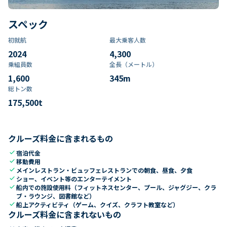
スペック
初就航
最大乗客人数
2024
4,300
乗組員数​
全長（メートル）
1,600
345
m
総トン数​
175,500
t
クルーズ料金に含まれるもの
check
宿泊代金
check
移動費用
check
メインレストラン・ビュッフェレストランでの朝食、昼食、夕食
check
ショー、イベント等のエンターテイメント
check
船内での施設使用料（フィットネスセンター、プール、ジャグジー、クラ
ブ・ラウンジ、図書館など）
check
船上アクティビティ（ゲーム、クイズ、クラフト教室など）
クルーズ料金に含まれないもの