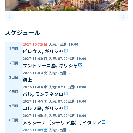
keyboard_arrow_left
keyboard_arrow_right
Previous slide
Next 
スケジュール
2027-10-31(日)
入港
:
-
出港
:
19:00
1日目
ピレウス, ギリシャ
open_in_new
2027-11-01(月)
入港
:
07:00
出港
:
19:00
2日目
サントリーニ島, ギリシャ
open_in_new
2027-11-02(火)
入港
:
-
出港
:
-
3日目
海上
2027-11-03(水)
入港
:
07:30
出港
:
18:00
4日目
バル, モンテネグロ
open_in_new
2027-11-04(木)
入港
:
07:00
出港
:
16:00
5日目
コルフ島, ギリシャ
open_in_new
2027-11-05(金)
入港
:
07:00
出港
:
16:00
6日目
メッシーナ（シチリア島）, イタリア
open_in_new
2027-11-06(土)
入港
:
-
出港
:
-