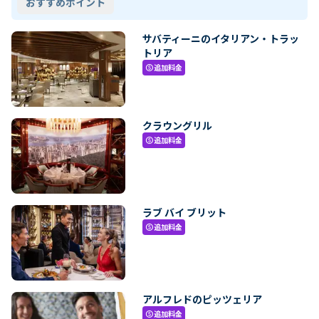
おすすめポイント
サバティーニのイタリアン・トラッ
トリア
追加料金
paid
クラウングリル
追加料金
paid
ラブ バイ ブリット
追加料金
paid
アルフレドのピッツェリア
追加料金
paid