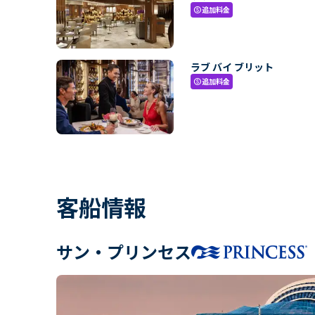
追加料金
paid
ラブ バイ ブリット
追加料金
paid
客船情報
サン・プリンセス