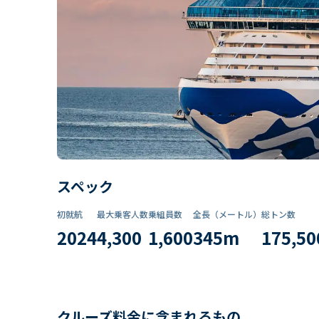
スペック
初就航
最大乗客人数
乗組員数​
全長（メートル）
総トン数​
2024
4,300
1,600
345
m
175,50
クルーズ料金に含まれるもの