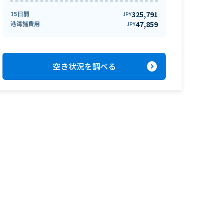
15日間
325,791
JPY
港湾諸費用
47,859
JPY
expand_circle_right
空き状況を調べる