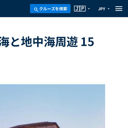
menu
🇯🇵
クルーズを検索
JPY
arrow_drop_down
arrow_drop_down
search
と地中海周遊 15