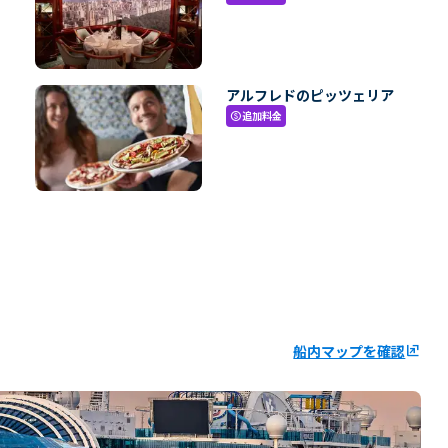
アルフレドのピッツェリア
追加料金
paid
船内マップを確認
ungroup