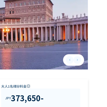
keyboard_arrow_left
keyboard_arrow_right
Previous slide
Next slide
大人1名様分料金
info
373,650
-
JPY