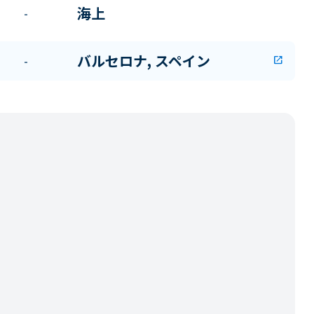
海上
-
バルセロナ, スペイン
-
open_in_new