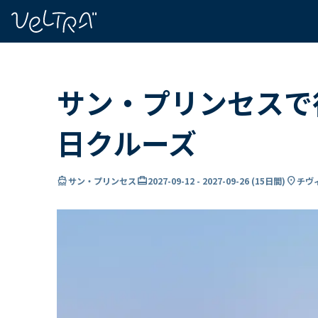
で
い
ま
..
サン・プリンセスで
日クルーズ
directions_boat
card_travel
location_on
サン・プリンセス
2027-09-12
-
2027-09-26
(
15日間
)
チヴ