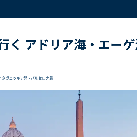
行く アドリア海・エーゲ海
ィタヴェッキア発 - バルセロナ着