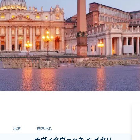
出港
寄港地名
チヴィタヴェッキア, イタリ