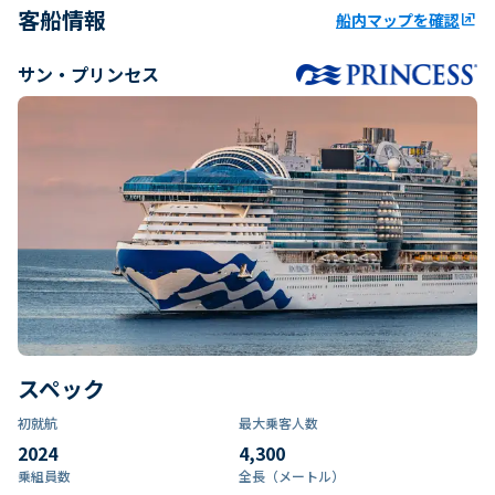
客船情報
船内マップを確認
ungroup
サン・プリンセス
スペック
初就航
最大乗客人数
2024
4,300
乗組員数​
全長（メートル）