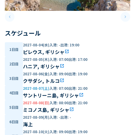
keyboard_arrow_left
keyboard_arrow_right
Previous slide
Next 
スケジュール
2027-08-04(水)
入港
:
-
出港
:
19:00
1日目
ピレウス, ギリシャ
open_in_new
2027-08-05(木)
入港
:
07:00
出港
:
17:00
2日目
ハニア, ギリシャ
open_in_new
2027-08-06(金)
入港
:
09:00
出港
:
19:00
3日目
クサダシ, トルコ
open_in_new
2027-08-07(土)
入港
:
07:00
出港
:
21:00
4日目
サントリーニ島, ギリシャ
open_in_new
2027-08-08(日)
入港
:
08:00
出港
:
21:00
5日目
ミコノス島, ギリシャ
open_in_new
2027-08-09(月)
入港
:
-
出港
:
-
6日目
海上
2027-08-10(火)
入港
:
09:00
出港
:
19:00