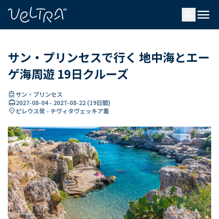
で
menu
search
い
ま
..
サン・プリンセスで行く 地中海とエー
ゲ海周遊 19日クルーズ
directions_boat
サン・プリンセス
card_travel
2027-08-04
-
2027-08-22
(
19日間
)
location_on
ピレウス発 - チヴィタヴェッキア着