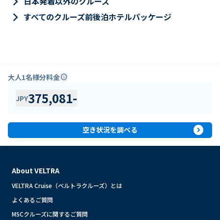
keyboard_arrow_right
日本発着以外のクルーズ
keyboard_arrow_right
すべてのクルーズ前後泊ホテルパッケージ
大人1名様分料金
info
375,081
-
JPY
expand_circle_right
空き状況を調べる
About VELTRA
VELTRA Cruise（ベルトラクルーズ）とは
よくあるご質問
MSCクルーズに関するご質問