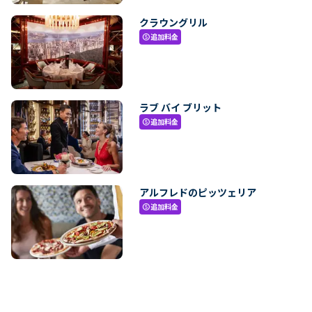
クラウングリル
追加料金
paid
ラブ バイ ブリット
追加料金
paid
アルフレドのピッツェリア
追加料金
paid