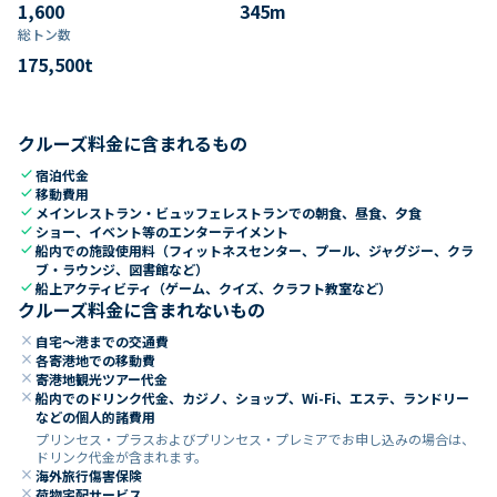
1,600
345
m
総トン数​
175,500
t
クルーズ料金に含まれるもの
check
宿泊代金
check
移動費用
check
メインレストラン・ビュッフェレストランでの朝食、昼食、夕食
check
ショー、イベント等のエンターテイメント
check
船内での施設使用料（フィットネスセンター、プール、ジャグジー、クラ
ブ・ラウンジ、図書館など）
check
船上アクティビティ（ゲーム、クイズ、クラフト教室など）
クルーズ料金に含まれないもの
close
自宅～港までの交通費
close
各寄港地での移動費
close
寄港地観光ツアー代金
close
船内でのドリンク代金、カジノ、ショップ、Wi-Fi、エステ、ランドリー
などの個人的諸費用
プリンセス・プラスおよびプリンセス・プレミアでお申し込みの場合は、
ドリンク代金が含まれます。
close
海外旅行傷害保険
close
荷物宅配サービス