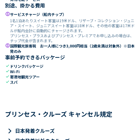
別途、掛かる費用
paid
サービスチャージ（船内チップ）
1名1泊あたりスイート客室は19米ドル、リザーブ・コレクション・ジュニ
ア・スイート、ジュニアスイート客室は18米ドル、その他の客室は17米ド
ルが船内会計に自動的にチャージされます。
プリンセス・プラスおよびプリンセス・プレミアでお申し込みの場合は、
チップ代金が含まれます。
paid
国際観光旅客税 お一人様につき3,000円相当（2歳未満は対象外）※日本
発のみ
事前予約できるパッケージ
check
ドリンクパッケージ
check
Wi-Fi
check
寄港地観光ツアー
check
スパ
プリンセス・クルーズ キャンセル規定
keyboard_arrow_right
日本発着クルーズ