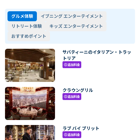
グルメ体験
イブニング エンターテイメント
リトリート体験
キッズ エンターテイメント
おすすめポイント
サバティーニのイタリアン・トラッ
トリア
追加料金
paid
クラウングリル
追加料金
paid
ラブ バイ ブリット
追加料金
paid