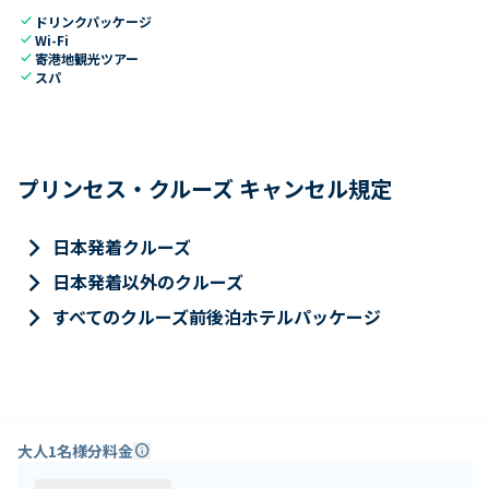
check
ドリンクパッケージ
check
Wi-Fi
check
寄港地観光ツアー
check
スパ
プリンセス・クルーズ キャンセル規定
keyboard_arrow_right
日本発着クルーズ
keyboard_arrow_right
日本発着以外のクルーズ
keyboard_arrow_right
すべてのクルーズ前後泊ホテルパッケージ
大人1名様分料金
info