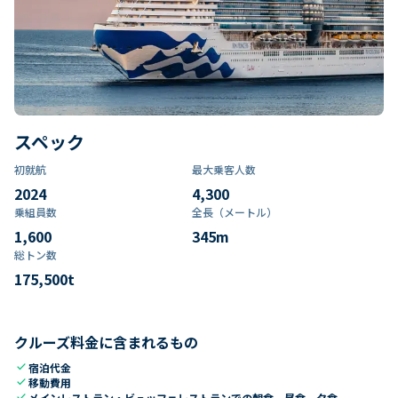
スペック
初就航
最大乗客人数
2024
4,300
乗組員数​
全長（メートル）
1,600
345
m
総トン数​
175,500
t
クルーズ料金に含まれるもの
check
宿泊代金
check
移動費用
check
メインレストラン・ビュッフェレストランでの朝食、昼食、夕食