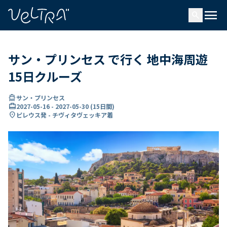
で
menu
search
い
ま
..
サン・プリンセス で行く 地中海周遊
15日クルーズ
directions_boat
サン・プリンセス
card_travel
2027-05-16
-
2027-05-30
(
15日間
)
location_on
ピレウス発 - チヴィタヴェッキア着