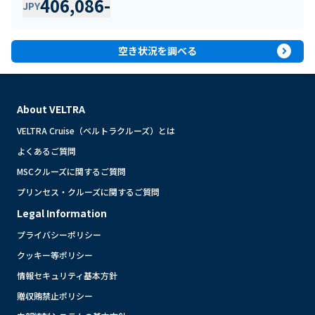
406,086
-
JPY
expand_circle_right
空き状況を調べる
About VELTRA
VELTRA Cruise（ベルトラクルーズ）とは
よくあるご質問
MSCクルーズに関するご質問
プリンセス・クルーズに関するご質問
Legal Information
プライバシーポリシー
クッキー等ポリシー
情報セキュリティ基本方針
贈収賄禁止ポリシー