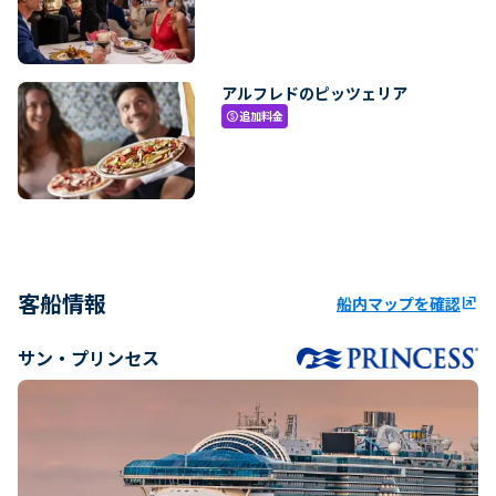
アルフレドのピッツェリア
追加料金
paid
客船情報
船内マップを確認
ungroup
サン・プリンセス