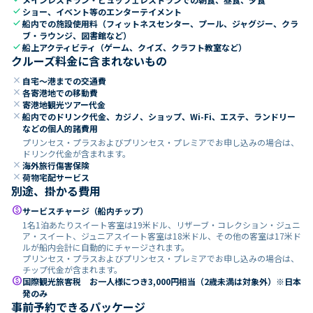
check
ショー、イベント等のエンターテイメント
check
船内での施設使用料（フィットネスセンター、プール、ジャグジー、クラ
ブ・ラウンジ、図書館など）
check
船上アクティビティ（ゲーム、クイズ、クラフト教室など）
クルーズ料金に含まれないもの
close
自宅～港までの交通費
close
各寄港地での移動費
close
寄港地観光ツアー代金
close
船内でのドリンク代金、カジノ、ショップ、Wi-Fi、エステ、ランドリー
などの個人的諸費用
プリンセス・プラスおよびプリンセス・プレミアでお申し込みの場合は、
ドリンク代金が含まれます。
close
海外旅行傷害保険
close
荷物宅配サービス
別途、掛かる費用
paid
サービスチャージ（船内チップ）
1名1泊あたりスイート客室は19米ドル、リザーブ・コレクション・ジュニ
ア・スイート、ジュニアスイート客室は18米ドル、その他の客室は17米ド
ルが船内会計に自動的にチャージされます。
プリンセス・プラスおよびプリンセス・プレミアでお申し込みの場合は、
チップ代金が含まれます。
paid
国際観光旅客税 お一人様につき3,000円相当（2歳未満は対象外）※日本
発のみ
事前予約できるパッケージ