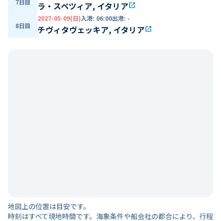
7日目
ラ・スペツィア, イタリア
open_in_new
2027-05-09(日)
入港
:
06:00
出港
:
-
8日目
チヴィタヴェッキア, イタリア
open_in_new
地図上の位置は目安です。
時刻はすべて現地時間です。海象条件や船会社の都合により、行程