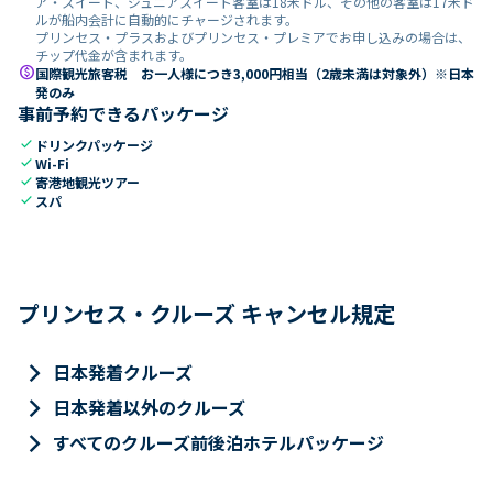
ア・スイート、ジュニアスイート客室は18米ドル、その他の客室は17米ド
ルが船内会計に自動的にチャージされます。
プリンセス・プラスおよびプリンセス・プレミアでお申し込みの場合は、
チップ代金が含まれます。
paid
国際観光旅客税 お一人様につき3,000円相当（2歳未満は対象外）※日本
発のみ
事前予約できるパッケージ
check
ドリンクパッケージ
check
Wi-Fi
check
寄港地観光ツアー
check
スパ
プリンセス・クルーズ キャンセル規定
keyboard_arrow_right
日本発着クルーズ
keyboard_arrow_right
日本発着以外のクルーズ
keyboard_arrow_right
すべてのクルーズ前後泊ホテルパッケージ