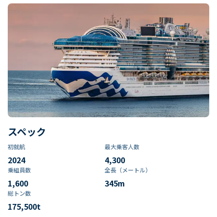
スペック
初就航
最大乗客人数
2024
4,300
乗組員数​
全長（メートル）
1,600
345
m
総トン数​
175,500
t