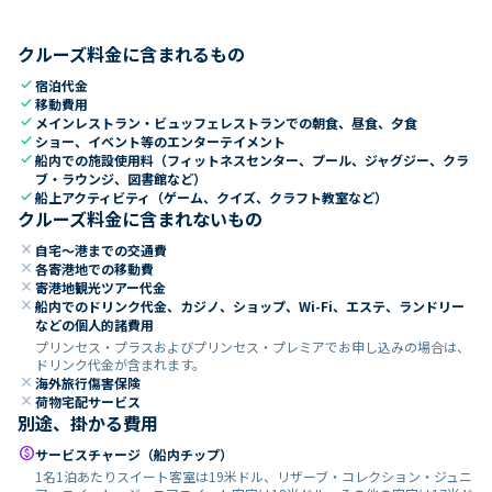
クルーズ料金に含まれるもの
check
宿泊代金
check
移動費用
check
メインレストラン・ビュッフェレストランでの朝食、昼食、夕食
check
ショー、イベント等のエンターテイメント
check
船内での施設使用料（フィットネスセンター、プール、ジャグジー、クラ
ブ・ラウンジ、図書館など）
check
船上アクティビティ（ゲーム、クイズ、クラフト教室など）
クルーズ料金に含まれないもの
close
自宅～港までの交通費
close
各寄港地での移動費
close
寄港地観光ツアー代金
close
船内でのドリンク代金、カジノ、ショップ、Wi-Fi、エステ、ランドリー
などの個人的諸費用
プリンセス・プラスおよびプリンセス・プレミアでお申し込みの場合は、
ドリンク代金が含まれます。
close
海外旅行傷害保険
close
荷物宅配サービス
別途、掛かる費用
paid
サービスチャージ（船内チップ）
1名1泊あたりスイート客室は19米ドル、リザーブ・コレクション・ジュニ