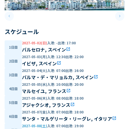
keyboard_arrow_left
keyboard_arrow_right
Previous slide
Next 
スケジュール
2027-05-02(日)
入港
:
-
出港
:
17:00
1日目
バルセロナ, スペイン
open_in_new
2027-05-03(月)
入港
:
12:30
出港
:
22:00
2日目
イビザ, スペイン
open_in_new
2027-05-04(火)
入港
:
07:00
出港
:
16:00
3日目
パルマ・デ・マリョルカ, スペイン
open_in_new
2027-05-05(水)
入港
:
10:00
出港
:
20:00
4日目
マルセイユ, フランス
open_in_new
2027-05-06(木)
入港
:
08:00
出港
:
18:00
5日目
アジャクシオ, フランス
open_in_new
2027-05-07(金)
入港
:
07:00
出港
:
18:00
6日目
サンタ・マルゲリータ・リーグレ, イタリア
open_in_new
2027-05-08(土)
入港
:
07:00
出港
:
19:00