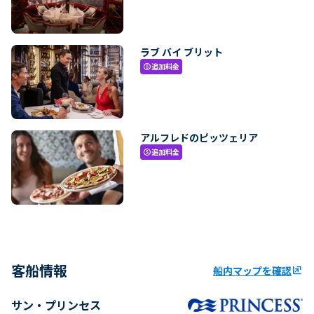
ラブ バイ ブリット
追加料金
paid
アルフレドのピッツェリア
追加料金
paid
客船情報
船内マップを確認
ungroup
サン・プリンセス