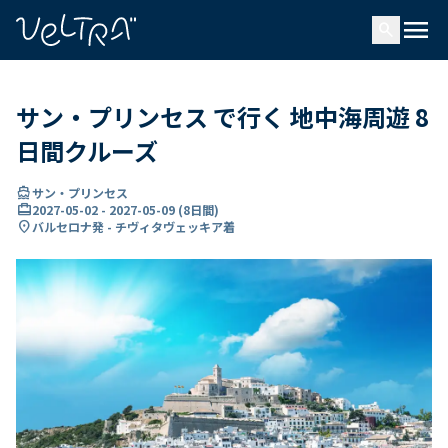
で
menu
search
い
ま
..
サン・プリンセス で行く 地中海周遊 8
日間クルーズ
directions_boat
サン・プリンセス
card_travel
2027-05-02
-
2027-05-09
(
8日間
)
location_on
バルセロナ発 - チヴィタヴェッキア着