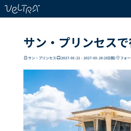
で
い
ま
..
サン・プリンセスで
directions_boat
card_travel
location_on
サン・プリンセス
2027-03-21
-
2027-03-28
(
8日間
)
フォー