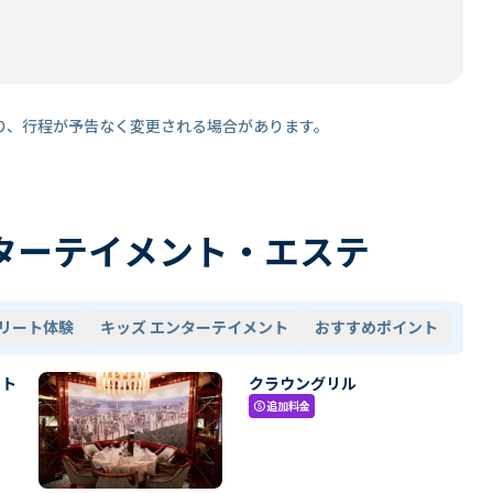
り、行程が予告なく変更される場合があります。
ターテイメント・エステ
リート体験
キッズ エンターテイメント
おすすめポイント
・ト
クラウングリル
追加料金
paid