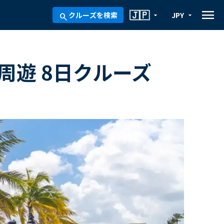
menu
🇯🇵
クルーズを検索
JPY
arrow_drop_down
arrow_drop_down
search
周遊 8日クルーズ