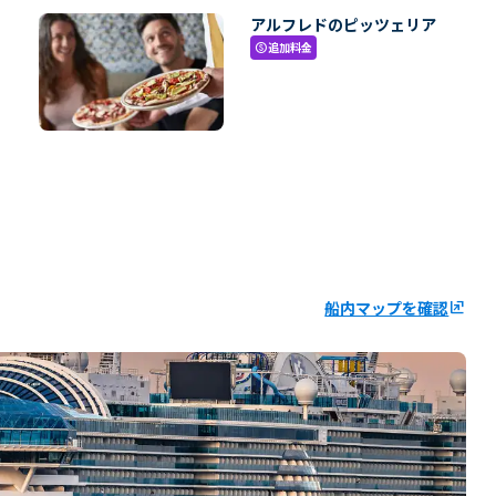
アルフレドのピッツェリア
追加料金
paid
船内マップを確認
ungroup