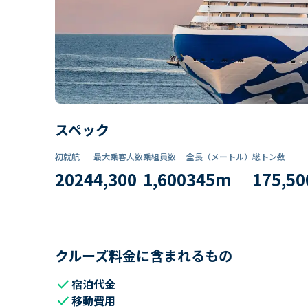
スペック
初就航
最大乗客人数
乗組員数​
全長（メートル）
総トン数​
2024
4,300
1,600
345
m
175,50
クルーズ料金に含まれるもの
check
宿泊代金
check
移動費用