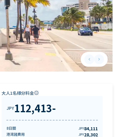
keyboard_arrow_left
keyboard_arrow_right
Previous slide
Next slide
大人1名様分料金
info
112,413
-
JPY
8日間
84,111
JPY
港湾諸費用
28,302
JPY