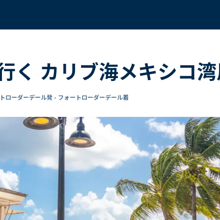
行く カリブ海メキシコ湾
トローダーデール発 - フォートローダーデール着