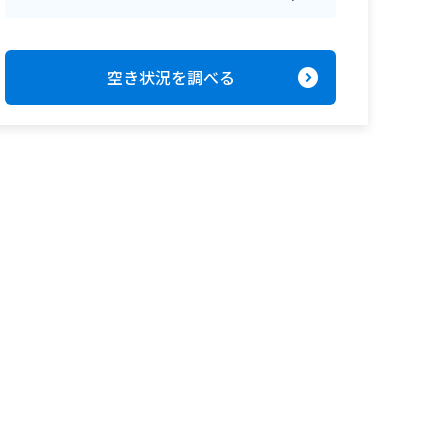
expand_circle_right
空き状況を調べる