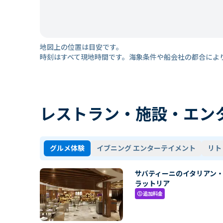
地図上の位置は目安です。
時刻はすべて現地時間です。海象条件や船会社の都合によ
レストラン・施設・エン
グルメ体験
イブニング エンターテイメント
リト
サバティーニのイタリアン
ラットリア
追加料金
paid