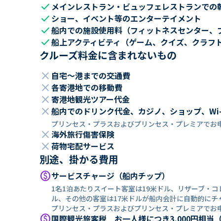
check
メインレストラン・ビュッフェレストランでの
check
ショー、イベント等のエンターテイメント
check
船内での施設使用料（フィットネスセンター、
check
船上アクティビティ（ゲーム、クイズ、クラフ
クルーズ料金に含まれないもの
close
自宅～港までの交通費
close
各寄港地での移動費
close
寄港地観光ツアー代金
close
船内でのドリンク代金、カジノ、ショップ、Wi
プリンセス・プラスおよびプリンセス・プレミアでお
close
海外旅行傷害保険
close
荷物宅配サービス
別途、掛かる費用
paid
サービスチャージ（船内チップ）
1名1泊あたりスイート客室は19米ドル、リザーブ・
ル、その他の客室は17米ドルが船内会計に自動的にチ
プリンセス・プラスおよびプリンセス・プレミアでお
paid
国際観光旅客税 お一人様につき3,000円相当