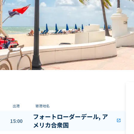
出港
寄港地名
フォートローダーデール, ア
15:00
open_in_new
メリカ合衆国