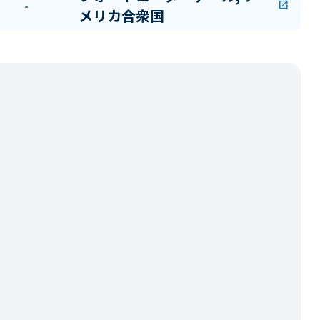
-
open_in_new
メリカ合衆国