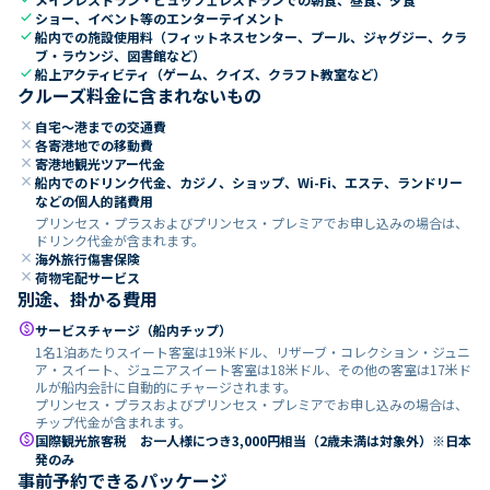
check
ショー、イベント等のエンターテイメント
check
船内での施設使用料（フィットネスセンター、プール、ジャグジー、クラ
ブ・ラウンジ、図書館など）
check
船上アクティビティ（ゲーム、クイズ、クラフト教室など）
クルーズ料金に含まれないもの
close
自宅～港までの交通費
close
各寄港地での移動費
close
寄港地観光ツアー代金
close
船内でのドリンク代金、カジノ、ショップ、Wi-Fi、エステ、ランドリー
などの個人的諸費用
プリンセス・プラスおよびプリンセス・プレミアでお申し込みの場合は、
ドリンク代金が含まれます。
close
海外旅行傷害保険
close
荷物宅配サービス
別途、掛かる費用
paid
サービスチャージ（船内チップ）
1名1泊あたりスイート客室は19米ドル、リザーブ・コレクション・ジュニ
ア・スイート、ジュニアスイート客室は18米ドル、その他の客室は17米ド
ルが船内会計に自動的にチャージされます。
プリンセス・プラスおよびプリンセス・プレミアでお申し込みの場合は、
チップ代金が含まれます。
paid
国際観光旅客税 お一人様につき3,000円相当（2歳未満は対象外）※日本
発のみ
事前予約できるパッケージ