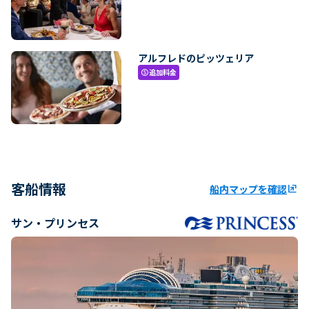
アルフレドのピッツェリア
追加料金
paid
客船情報
船内マップを確認
ungroup
サン・プリンセス