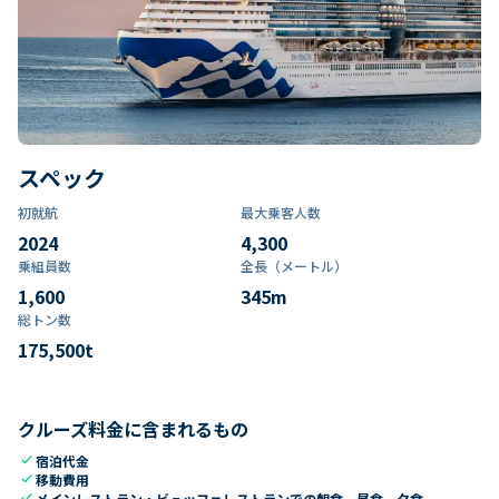
スペック
初就航
最大乗客人数
2024
4,300
乗組員数​
全長（メートル）
1,600
345
m
総トン数​
175,500
t
クルーズ料金に含まれるもの
check
宿泊代金
check
移動費用
check
メインレストラン・ビュッフェレストランでの朝食、昼食、夕食