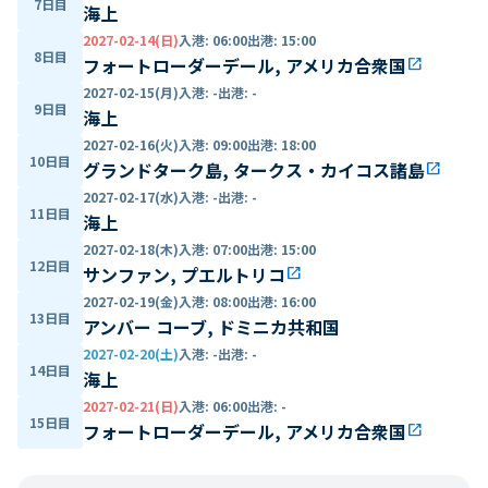
7日目
海上
2027-02-14(日)
入港
:
06:00
出港
:
15:00
8日目
フォートローダーデール, アメリカ合衆国
open_in_new
2027-02-15(月)
入港
:
-
出港
:
-
9日目
海上
2027-02-16(火)
入港
:
09:00
出港
:
18:00
10日目
グランドターク島, タークス・カイコス諸島
open_in_new
2027-02-17(水)
入港
:
-
出港
:
-
11日目
海上
2027-02-18(木)
入港
:
07:00
出港
:
15:00
12日目
サンファン, プエルトリコ
open_in_new
2027-02-19(金)
入港
:
08:00
出港
:
16:00
13日目
アンバー コーブ, ドミニカ共和国
2027-02-20(土)
入港
:
-
出港
:
-
14日目
海上
2027-02-21(日)
入港
:
06:00
出港
:
-
15日目
フォートローダーデール, アメリカ合衆国
open_in_new