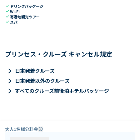
check
ドリンクパッケージ
check
Wi-Fi
check
寄港地観光ツアー
check
スパ
プリンセス・クルーズ キャンセル規定
keyboard_arrow_right
日本発着クルーズ
keyboard_arrow_right
日本発着以外のクルーズ
keyboard_arrow_right
すべてのクルーズ前後泊ホテルパッケージ
大人1名様分料金
info