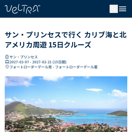
で
menu
search
い
ま
..
サン・プリンセスで行く カリブ海と北
アメリカ周遊 15日クルーズ
directions_boat
サン・プリンセス
card_travel
2027-02-07
-
2027-02-21
(
15日間
)
location_on
フォートローダーデール発 - フォートローダーデール着