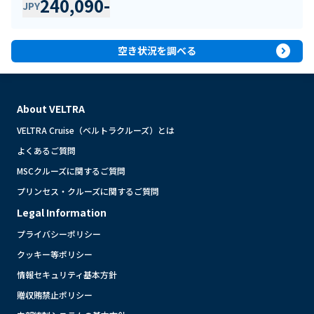
240,090
-
JPY
expand_circle_right
空き状況を調べる
About VELTRA
VELTRA Cruise（ベルトラクルーズ）とは
よくあるご質問
MSCクルーズに関するご質問
プリンセス・クルーズに関するご質問
Legal Information
プライバシーポリシー
クッキー等ポリシー
情報セキュリティ基本方針
贈収賄禁止ポリシー