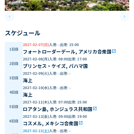
keyboard_arrow_left
keyboard_arrow_right
Previous slide
Next 
スケジュール
2027-02-07(日)
入港
:
-
出港
:
15:00
1日目
フォートローダーデール, アメリカ合衆国
open_in_new
2027-02-08(月)
入港
:
08:00
出港
:
17:00
2日目
プリンセス・ケイズ, バハマ国
2027-02-09(火)
入港
:
-
出港
:
-
3日目
海上
2027-02-10(水)
入港
:
-
出港
:
-
4日目
海上
2027-02-11(木)
入港
:
07:00
出港
:
15:00
5日目
ロアタン島, ホンジュラス共和国
open_in_new
2027-02-12(金)
入港
:
09:00
出港
:
19:00
6日目
コスメル, メキシコ合衆国
open_in_new
2027-02-13(土)
入港
:
-
出港
:
-