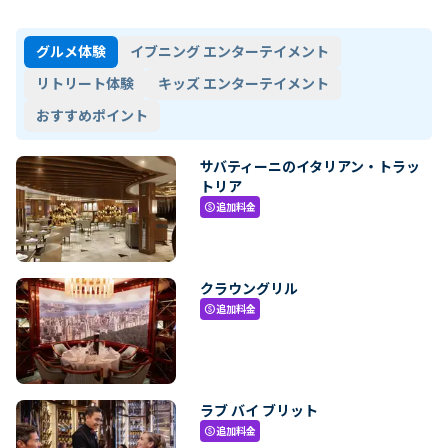
グルメ体験
イブニング エンターテイメント
リトリート体験
キッズ エンターテイメント
おすすめポイント
サバティーニのイタリアン・トラッ
トリア
追加料金
paid
クラウングリル
追加料金
paid
ラブ バイ ブリット
追加料金
paid