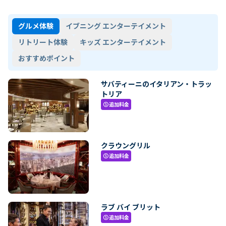
グルメ体験
イブニング エンターテイメント
リトリート体験
キッズ エンターテイメント
おすすめポイント
サバティーニのイタリアン・トラッ
トリア
追加料金
paid
クラウングリル
追加料金
paid
ラブ バイ ブリット
追加料金
paid