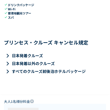
check
ドリンクパッケージ
check
Wi-Fi
check
寄港地観光ツアー
check
スパ
プリンセス・クルーズ キャンセル規定
keyboard_arrow_right
日本発着クルーズ
keyboard_arrow_right
日本発着以外のクルーズ
keyboard_arrow_right
すべてのクルーズ前後泊ホテルパッケージ
大人1名様分料金
info