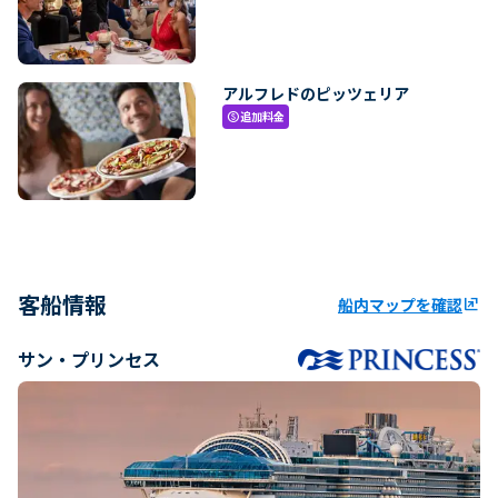
アルフレドのピッツェリア
追加料金
paid
客船情報
船内マップを確認
ungroup
サン・プリンセス