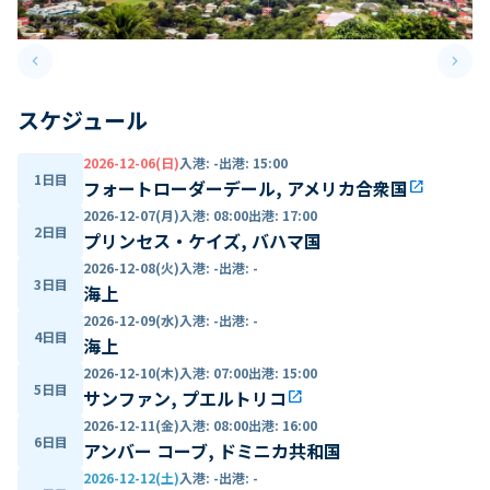
keyboard_arrow_left
keyboard_arrow_right
Previous slide
Next 
スケジュール
2026-12-06(日)
入港
:
-
出港
:
15:00
1日目
フォートローダーデール, アメリカ合衆国
open_in_new
2026-12-07(月)
入港
:
08:00
出港
:
17:00
2日目
プリンセス・ケイズ, バハマ国
2026-12-08(火)
入港
:
-
出港
:
-
3日目
海上
2026-12-09(水)
入港
:
-
出港
:
-
4日目
海上
2026-12-10(木)
入港
:
07:00
出港
:
15:00
5日目
サンファン, プエルトリコ
open_in_new
2026-12-11(金)
入港
:
08:00
出港
:
16:00
6日目
アンバー コーブ, ドミニカ共和国
2026-12-12(土)
入港
:
-
出港
:
-