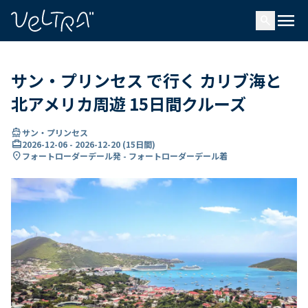
で
menu
search
い
ま
..
サン・プリンセス で行く カリブ海と
北アメリカ周遊 15日間クルーズ
directions_boat
サン・プリンセス
card_travel
2026-12-06
-
2026-12-20
(
15日間
)
location_on
フォートローダーデール発 - フォートローダーデール着