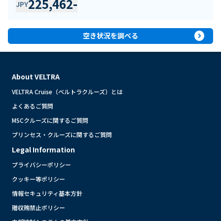
225,462
-
JPY
expand_circle_right
空き状況を調べる
About VELTRA
VELTRA Cruise（ベルトラクルーズ）とは
よくあるご質問
MSCクルーズに関するご質問
プリンセス・クルーズに関するご質問
Legal Information
プライバシーポリシー
クッキー等ポリシー
情報セキュリティ基本方針
贈収賄禁止ポリシー