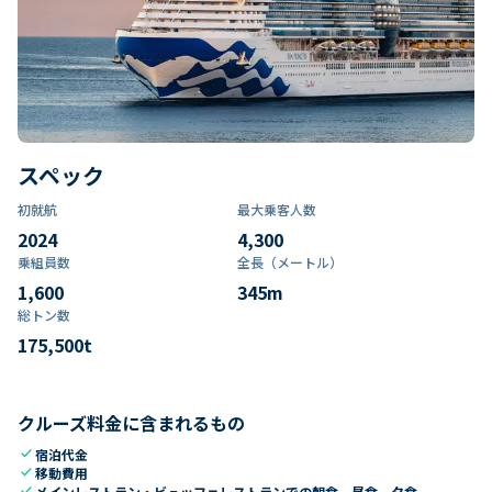
スペック
初就航
最大乗客人数
2024
4,300
乗組員数​
全長（メートル）
1,600
345
m
総トン数​
175,500
t
クルーズ料金に含まれるもの
check
宿泊代金
check
移動費用
check
メインレストラン・ビュッフェレストランでの朝食、昼食、夕食