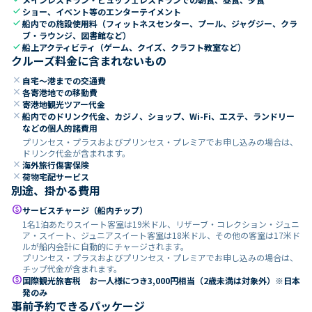
check
ショー、イベント等のエンターテイメント
check
船内での施設使用料（フィットネスセンター、プール、ジャグジー、クラ
ブ・ラウンジ、図書館など）
check
船上アクティビティ（ゲーム、クイズ、クラフト教室など）
クルーズ料金に含まれないもの
close
自宅～港までの交通費
close
各寄港地での移動費
close
寄港地観光ツアー代金
close
船内でのドリンク代金、カジノ、ショップ、Wi-Fi、エステ、ランドリー
などの個人的諸費用
プリンセス・プラスおよびプリンセス・プレミアでお申し込みの場合は、
ドリンク代金が含まれます。
close
海外旅行傷害保険
close
荷物宅配サービス
別途、掛かる費用
paid
サービスチャージ（船内チップ）
1名1泊あたりスイート客室は19米ドル、リザーブ・コレクション・ジュニ
ア・スイート、ジュニアスイート客室は18米ドル、その他の客室は17米ド
ルが船内会計に自動的にチャージされます。
プリンセス・プラスおよびプリンセス・プレミアでお申し込みの場合は、
チップ代金が含まれます。
paid
国際観光旅客税 お一人様につき3,000円相当（2歳未満は対象外）※日本
発のみ
事前予約できるパッケージ