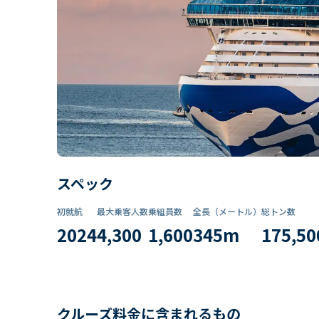
スペック
初就航
最大乗客人数
乗組員数​
全長（メートル）
総トン数​
2024
4,300
1,600
345
m
175,50
クルーズ料金に含まれるもの