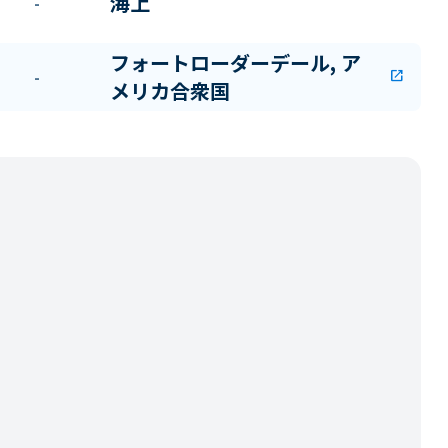
海上
-
フォートローダーデール, ア
-
open_in_new
メリカ合衆国