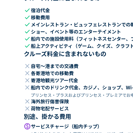
check
宿泊代金
check
移動費用
check
メインレストラン・ビュッフェレストランでの
check
ショー、イベント等のエンターテイメント
check
船内での施設使用料（フィットネスセンター、
check
船上アクティビティ（ゲーム、クイズ、クラフ
クルーズ料金に含まれないもの
close
自宅～港までの交通費
close
各寄港地での移動費
close
寄港地観光ツアー代金
close
船内でのドリンク代金、カジノ、ショップ、Wi
プリンセス・プラスおよびプリンセス・プレミアでお
close
海外旅行傷害保険
close
荷物宅配サービス
別途、掛かる費用
paid
サービスチャージ（船内チップ）