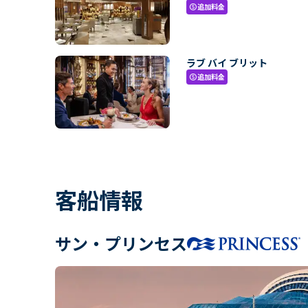
追加料金
paid
ラブ バイ ブリット
追加料金
paid
客船情報
サン・プリンセス