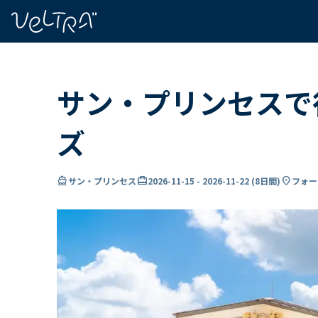
で
い
ま
..
サン・プリンセスで
ズ
directions_boat
card_travel
location_on
サン・プリンセス
2026-11-15
-
2026-11-22
(
8日間
)
フォー