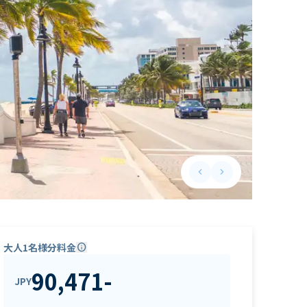
keyboard_arrow_left
keyboard_arrow_right
Previous slide
Next slide
大人1名様分料金
info
90,471
-
JPY