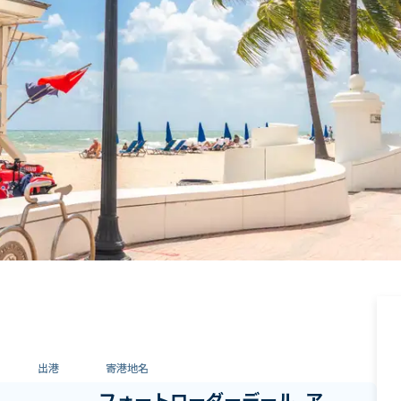
出港
寄港地名
フォートローダーデール, ア