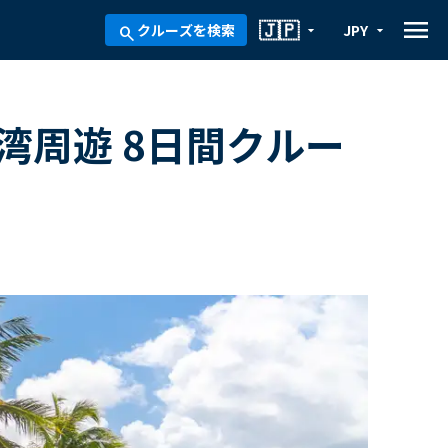
menu
🇯🇵
クルーズを検索
JPY
arrow_drop_down
arrow_drop_down
search
湾周遊 8日間クルー