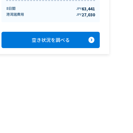
8日間
63,441
JPY
港湾諸費用
27,030
JPY
expand_circle_right
空き状況を調べる