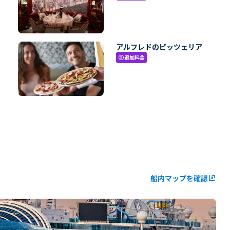
アルフレドのピッツェリア
追加料金
paid
船内マップを確認
ungroup