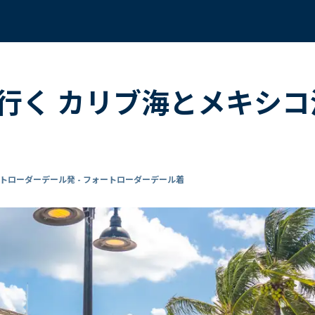
行く カリブ海とメキシコ
トローダーデール発 - フォートローダーデール着