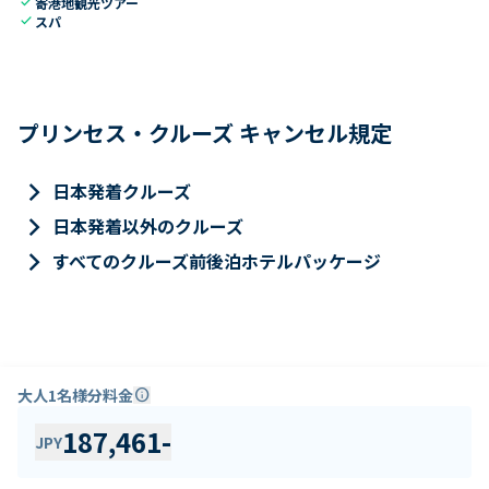
check
寄港地観光ツアー
check
スパ
プリンセス・クルーズ キャンセル規定
keyboard_arrow_right
日本発着クルーズ
keyboard_arrow_right
日本発着以外のクルーズ
keyboard_arrow_right
すべてのクルーズ前後泊ホテルパッケージ
大人1名様分料金
info
187,461
-
JPY