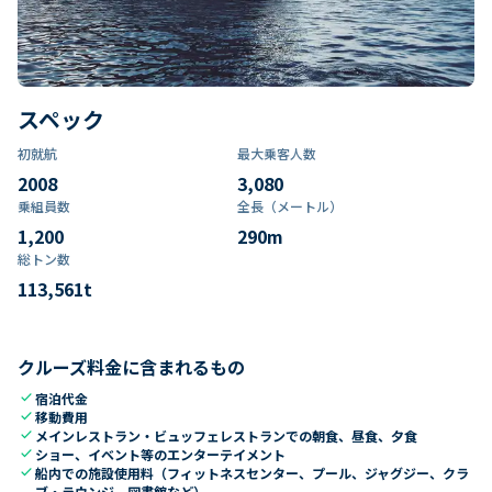
スペック
初就航
最大乗客人数
2008
3,080
乗組員数​
全長（メートル）
1,200
290
m
総トン数​
113,561
t
クルーズ料金に含まれるもの
check
宿泊代金
check
移動費用
check
メインレストラン・ビュッフェレストランでの朝食、昼食、夕食
check
ショー、イベント等のエンターテイメント
check
船内での施設使用料（フィットネスセンター、プール、ジャグジー、クラ
ブ・ラウンジ、図書館など）