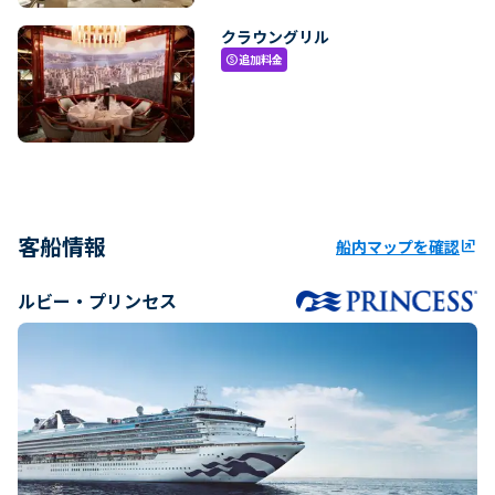
クラウングリル
追加料金
paid
客船情報
船内マップを確認
ungroup
ルビー・プリンセス