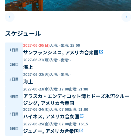
keyboard_arrow_left
keyboard_arrow_right
Previous slide
Next 
スケジュール
2027-06-20(日)
入港
:
-
出港
:
15:00
1日目
サンフランシスコ, アメリカ合衆国
open_in_new
2027-06-21(月)
入港
:
-
出港
:
-
2日目
海上
2027-06-22(火)
入港
:
-
出港
:
-
3日目
海上
2027-06-23(水)
入港
:
17:00
出港
:
21:00
アラスカ・エンディコット湾とドーズ氷河クルー
4日目
ジング, アメリカ合衆国
2027-06-24(木)
入港
:
07:00
出港
:
21:00
5日目
ハイネス, アメリカ合衆国
open_in_new
2027-06-25(金)
入港
:
07:00
出港
:
16:15
6日目
ジュノー, アメリカ合衆国
open_in_new