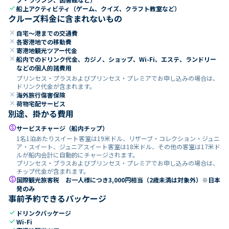
check
船上アクティビティ（ゲーム、クイズ、クラフト教室など）
クルーズ料金に含まれないもの
close
自宅～港までの交通費
close
各寄港地での移動費
close
寄港地観光ツアー代金
close
船内でのドリンク代金、カジノ、ショップ、Wi-Fi、エステ、ランドリー
などの個人的諸費用
プリンセス・プラスおよびプリンセス・プレミアでお申し込みの場合は、
ドリンク代金が含まれます。
close
海外旅行傷害保険
close
荷物宅配サービス
別途、掛かる費用
paid
サービスチャージ（船内チップ）
1名1泊あたりスイート客室は19米ドル、リザーブ・コレクション・ジュニ
ア・スイート、ジュニアスイート客室は18米ドル、その他の客室は17米ド
ルが船内会計に自動的にチャージされます。
プリンセス・プラスおよびプリンセス・プレミアでお申し込みの場合は、
チップ代金が含まれます。
paid
国際観光旅客税 お一人様につき3,000円相当（2歳未満は対象外）※日本
発のみ
事前予約できるパッケージ
check
ドリンクパッケージ
check
Wi-Fi