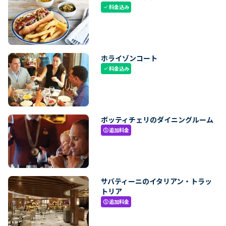
料金込み
check
ホライゾンコート
料金込み
check
ボッティチェリのダイニングルーム
追加料金
paid
サバティーニのイタリアン・トラッ
トリア
追加料金
paid