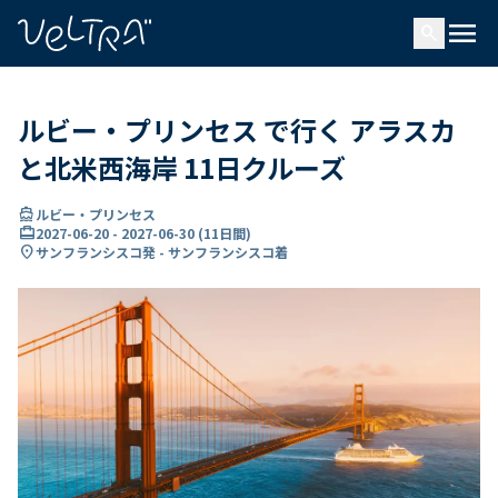
で
menu
search
い
ま
..
ルビー・プリンセス で行く アラスカ
と北米西海岸 11日クルーズ
directions_boat
ルビー・プリンセス
card_travel
2027-06-20
-
2027-06-30
(
11日間
)
location_on
サンフランシスコ発 - サンフランシスコ着