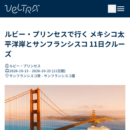
で
menu
search
い
ま
..
ルビー・プリンセスで行く メキシコ太
平洋岸とサンフランシスコ 11日クルー
ズ
directions_boat
ルビー・プリンセス
card_travel
2026-10-13
-
2026-10-23
(
11日間
)
location_on
サンフランシスコ発 - サンフランシスコ着