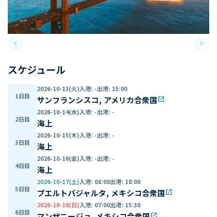
keyboard_arrow_left
keyboard_arrow_right
Previous slide
Next 
スケジュール
2026-10-13(火)
入港
:
-
出港
:
15:00
1日目
サンフランシスコ, アメリカ合衆国
open_in_new
2026-10-14(水)
入港
:
-
出港
:
-
2日目
海上
2026-10-15(木)
入港
:
-
出港
:
-
3日目
海上
2026-10-16(金)
入港
:
-
出港
:
-
4日目
海上
2026-10-17(土)
入港
:
08:00
出港
:
18:00
5日目
プエルトバジャルタ, メキシコ合衆国
open_in_new
2026-10-18(日)
入港
:
07:00
出港
:
15:30
6日目
マンザニージョ, メキシコ合衆国
open_in_new