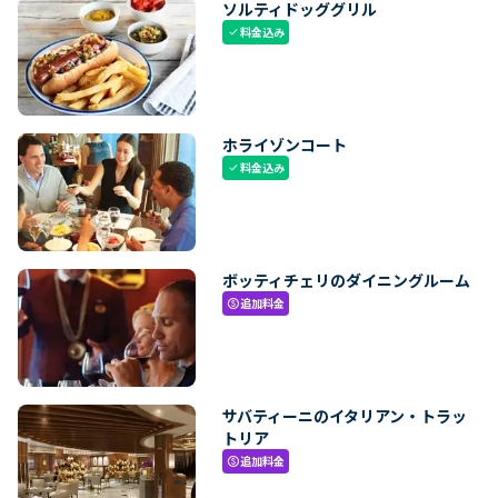
ソルティドッググリル
料金込み
check
ホライゾンコート
料金込み
check
ボッティチェリのダイニングルーム
追加料金
paid
サバティーニのイタリアン・トラッ
トリア
追加料金
paid