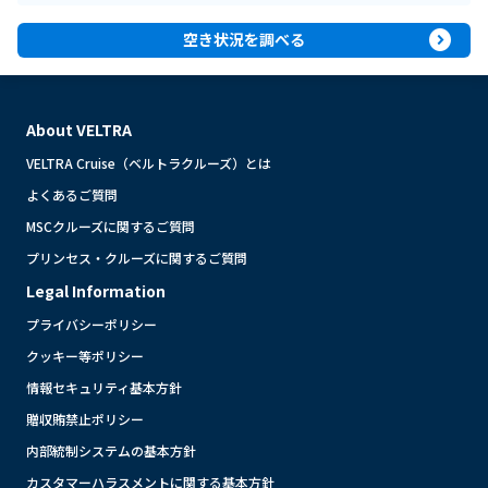
expand_circle_right
空き状況を調べる
About VELTRA
VELTRA Cruise（ベルトラクルーズ）とは
よくあるご質問
MSCクルーズに関するご質問
プリンセス・クルーズに関するご質問
Legal Information
プライバシーポリシー
クッキー等ポリシー
情報セキュリティ基本方針
贈収賄禁止ポリシー
内部統制システムの基本方針
カスタマーハラスメントに関する基本方針