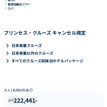
Wi-Fi
check
寄港地観光ツアー
check
スパ
プリンセス・クルーズ キャンセル規定
keyboard_arrow_right
日本発着クルーズ
keyboard_arrow_right
日本発着以外のクルーズ
keyboard_arrow_right
すべてのクルーズ前後泊ホテルパッケージ
大人1名様分料金
info
222,441
-
JPY