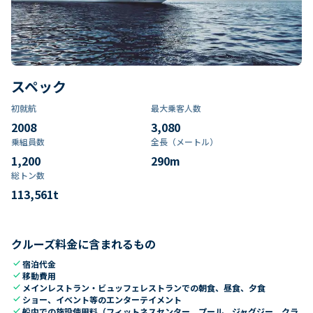
スペック
初就航
最大乗客人数
2008
3,080
乗組員数​
全長（メートル）
1,200
290
m
総トン数​
113,561
t
クルーズ料金に含まれるもの
check
宿泊代金
check
移動費用
check
メインレストラン・ビュッフェレストランでの朝食、昼食、夕食
check
ショー、イベント等のエンターテイメント
check
船内での施設使用料（フィットネスセンター、プール、ジャグジー、クラ