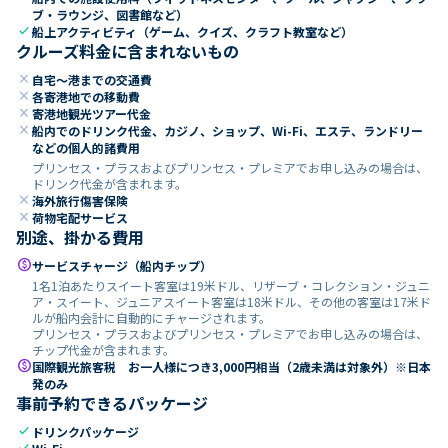
ブ・ラウンジ、図書館など）
check
船上アクティビティ（ゲーム、クイズ、クラフト教室など）
クルーズ料金に含まれないもの
close
自宅～港までの交通費
close
各寄港地での移動費
close
寄港地観光ツアー代金
close
船内でのドリンク代金、カジノ、ショップ、Wi-Fi、エステ、ランドリー
などの個人的諸費用
プリンセス・プラスおよびプリンセス・プレミアでお申し込みの場合は、
ドリンク代金が含まれます。
close
海外旅行傷害保険
close
荷物宅配サービス
別途、掛かる費用
paid
サービスチャージ（船内チップ）
1名1泊あたりスイート客室は19米ドル、リザーブ・コレクション・ジュニ
ア・スイート、ジュニアスイート客室は18米ドル、その他の客室は17米ド
ルが船内会計に自動的にチャージされます。
プリンセス・プラスおよびプリンセス・プレミアでお申し込みの場合は、
チップ代金が含まれます。
paid
国際観光旅客税 お一人様につき3,000円相当（2歳未満は対象外）※日本
発のみ
事前予約できるパッケージ
check
ドリンクパッケージ
check